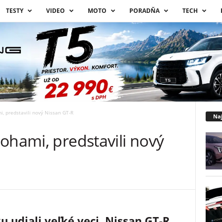
TESTY
VIDEO
MOTO
PORADŇA
TECH
, predstavili nový Nissan GT-R
Naj
ohami, predstavili nový
u udiali veľké veci. Nissan GT-R