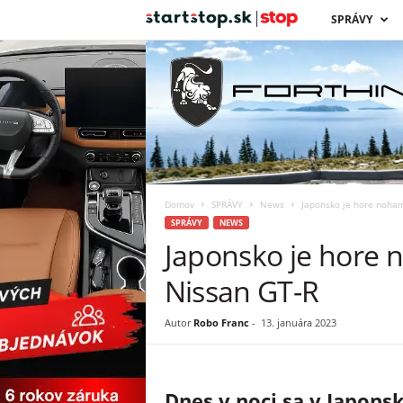
s
SPRÁVY
t
a
r
t
Domov
SPRÁVY
News
Japonsko je hore nohami
s
SPRÁVY
NEWS
Japonsko je hore n
t
Nissan GT-R
o
Autor
Robo Franc
-
13. januára 2023
p
Dnes v noci sa v Japonsk