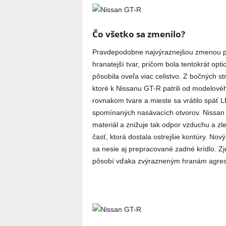
Čo všetko sa zmenilo?
Pravdepodobne najvýraznejšou zmenou pre
hranatejší tvar, pričom bola tentokrát opt
pôsobila oveľa viac celistvo. Z bočných st
ktoré k Nissanu GT-R patrili od modelovéh
rovnakom tvare a mieste sa vrátilo späť 
spomínaných nasávacích otvorov. Nissan n
materiál a znižuje tak odpor vzduchu a z
časť, ktorá dostala ostrejšie kontúry. Nov
sa nesie aj prepracované zadné krídlo. Z
pôsobí vďaka zvýrazneným hranám agresí