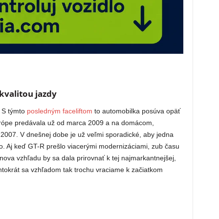
kvalitou jazdy
. S týmto
posledným faceliftom
to automobilka posúva opäť
Európe predávala už od marca 2009 a na domácom,
2007. V dnešnej dobe je už veľmi sporadické, aby jedna
ho. Aj keď GT-R prešlo viacerými modernizáciami, zub času
ova vzhľadu by sa dala prirovnať k tej najmarkantnejšej,
ntokrát sa vzhľadom tak trochu vraciame k začiatkom