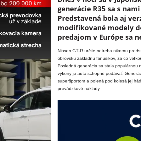
generácie R35 sa s nami
Predstavená bola aj ver
modifikované modely dos
predajom v Európe sa n
Nissan GT-R určite netreba nikomu preds
obrovskú základňu fanúšikov, za čo veľkou
Posledná generácia sa stala populárnou 
výkony je auto schopné podávať. Generác
superšportom a polená pod kolesá jej hádž
prevádzkové náklady.