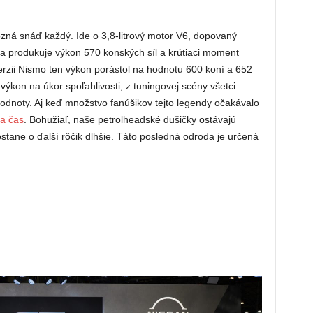
ná snáď každý. Ide o 3,8-litrový motor V6, dopovaný
a produkuje výkon 570 konských síl a krútiaci moment
erzii Nismo ten výkon porástol na hodnotu 600 koní a 652
výkon na úkor spoľahlivosti, z tuningovej scény všetci
hodnoty. Aj keď množstvo fanúšikov tejto legendy očakávalo
a čas
. Bohužiaľ, naše petrolheadské dušičky ostávajú
stane o ďalší rôčik dlhšie. Táto posledná odroda je určená