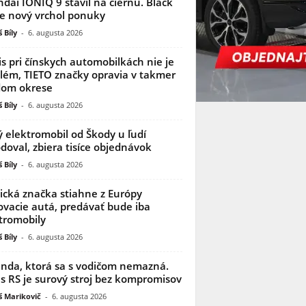
dai IONIQ 9 stavil na čiernu. Black
je nový vrchol ponuky
 Bíly
-
6. augusta 2026
is pri čínskych automobilkách nie je
lém, TIETO značky opravia v takmer
dom okrese
 Bíly
-
6. augusta 2026
 elektromobil od Škody u ľudí
doval, zbiera tisíce objednávok
 Bíly
-
6. augusta 2026
ická značka stiahne z Európy
ovacie autá, predávať bude iba
tromobily
 Bíly
-
6. augusta 2026
nda, ktorá sa s vodičom nemazná.
s RS je surový stroj bez kompromisov
 Marikovič
-
6. augusta 2026