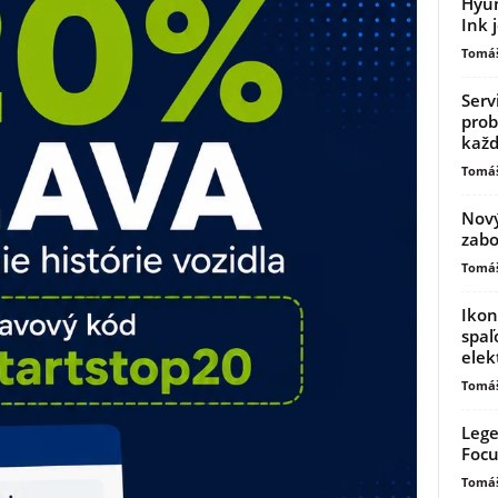
Hyun
Ink 
Tomáš
Serv
prob
kaž
Tomáš
Nový
zabo
Tomáš
Ikon
spaľ
elek
Tomáš
Lege
Focu
Tomáš