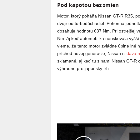
Pod kapotou bez zmien
Motor, ktorý poháňa Nissan GT-R R35, poz
dvojicou turbodúchadiel. Pohonná jednotk
dosahuje hodnotu 637 Nm. Pri ostrejšej v
Nm. Aj keď automobilka neriskovala vyšší 
vieme, že tento motor zvládne úplne iné 
príchod novej generácie, Nissan si
dáva n
sklamané, aj keď tu s nami Nissan GT-R o
výhradne pre japonský trh.