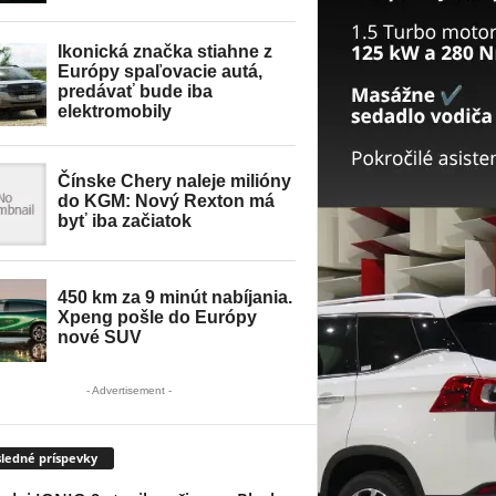
- Advertisement -
ledné príspevky