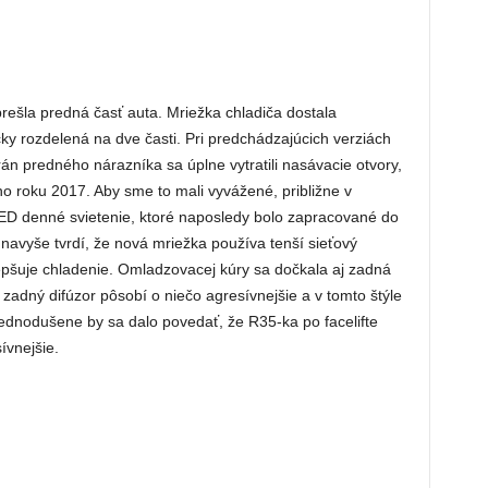
šla predná časť auta. Mriežka chladiča dostala
icky rozdelená na dve časti. Pri predchádzajúcich verziách
rán predného nárazníka sa úplne vytratili nasávacie otvory,
o roku 2017. Aby sme to mali vyvážené, približne v
LED denné svietenie, ktoré naposledy bolo zapracované do
avyše tvrdí, že nová mriežka používa tenší sieťový
lepšuje chladenie. Omladzovacej kúry sa dočkala aj zadná
ý zadný difúzor pôsobí o niečo agresívnejšie a v tomto štýle
jednodušene by sa dalo povedať, že R35-ka po facelifte
vnejšie.