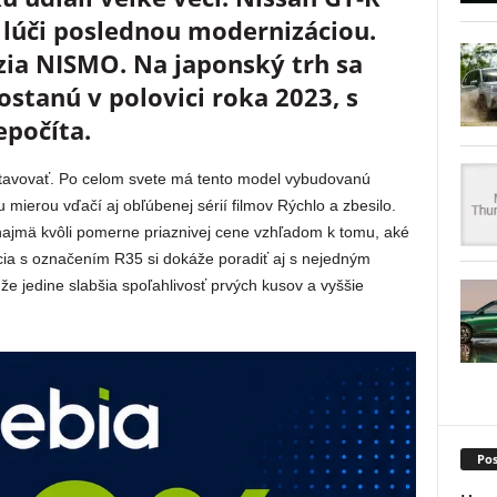
 lúči poslednou modernizáciou.
zia NISMO. Na japonský trh sa
tanú v polovici roka 2023, s
epočíta.
tavovať. Po celom svete má tento model vybudovanú
 mierou vďačí aj obľúbenej sérií filmov Rýchlo a zbesilo.
najmä kvôli pomerne priaznivej cene vzhľadom k tomu, aké
ia s označením R35 si dokáže poradiť aj s nejedným
e jedine slabšia spoľahlivosť prvých kusov a vyššie
Pos