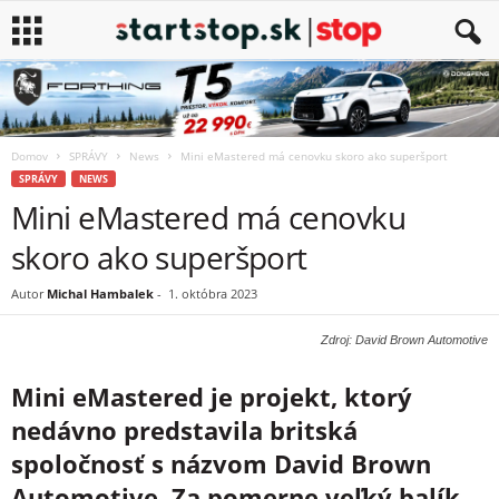
Domov
SPRÁVY
News
Mini eMastered má cenovku skoro ako superšport
SPRÁVY
NEWS
Mini eMastered má cenovku
skoro ako superšport
Autor
Michal Hambalek
-
1. októbra 2023
Zdroj: David Brown Automotive
Mini eMastered je projekt, ktorý
nedávno predstavila britská
spoločnosť s názvom David Brown
Automotive. Za pomerne veľký balík