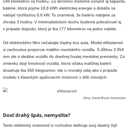
148 kilometrov za hodinu. Za skromnú môžeme označiť aj kapacitu
batérie, ktorá pojme 18,8 kWh elektrickej energie a dokáže sa
nabíjať rýchlosťou 6,6 kW. To znamená, že batériu nabijete za
zhruba 3 hodiny. V minimalistickom duchu budeme pokračovať aj
v prípade dojazdu, ktorý je iba 177 kilometrov na jedno nabitie.
Od elektrického Mini nečakajte žiadny kus auta. Model eMastered
si zachováva proporcie malého mestského vozidla. S dĺžkou 3 054
mm ide o ideálne vozidlo do dnešnej hustej mestskej premávky. Za
zmienku stojí hmotnosť vozidla, ktorá vďaka maličkej batérii
dosahuje iba 650 kilogramov. Ide o rovnaký údaj ako v prípade
modelu s klasickým spaľovacím motorom z dôb minulých.
Zdroj: David Brown Automotive
Dosť drahý špás, nemyslíte?
Tento elektrický restomod si rozhodne definuje svoj vlastný štýl.