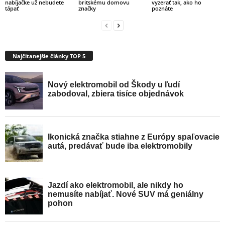
nabíjačke už nebudete
britskému domovu
vyzerať tak, ako ho
tápať
značky
poznáte
Najčítanejšie články TOP 5