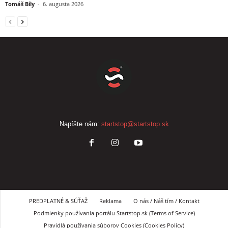
Tomáš Bíly
-
6. augusta 2026
Napíšte nám:
startstop@startstop.sk
PREDPLATNÉ & SÚŤAŽ
Reklama
O nás / Náš tím / Kontakt
Podmienky používania portálu Startstop.sk (Terms of Service)
Pravidlá používania súborov Cookies (Cookies Policy)