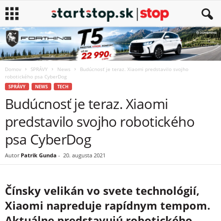
Domov
SPRÁVY
News
Budúcnosť je teraz. Xiaomi predstavilo svojho
robotického psa CyberDog
SPRÁVY
NEWS
TECH
Budúcnosť je teraz. Xiaomi
predstavilo svojho robotického
psa CyberDog
Autor
Patrik Gunda
-
20. augusta 2021
Čínsky velikán vo svete technológií,
Xiaomi napreduje rapídnym tempom.
Aktuálne predstavujú robotického