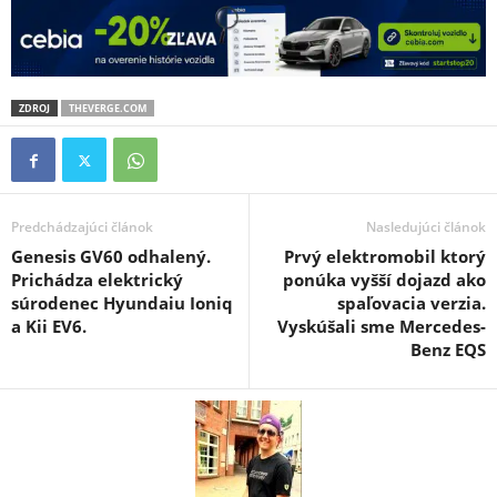
ZDROJ
THEVERGE.COM
Predchádzajúci článok
Nasledujúci článok
Genesis GV60 odhalený.
Prvý elektromobil ktorý
Prichádza elektrický
ponúka vyšší dojazd ako
súrodenec Hyundaiu Ioniq
spaľovacia verzia.
a Kii EV6.
Vyskúšali sme Mercedes-
Benz EQS