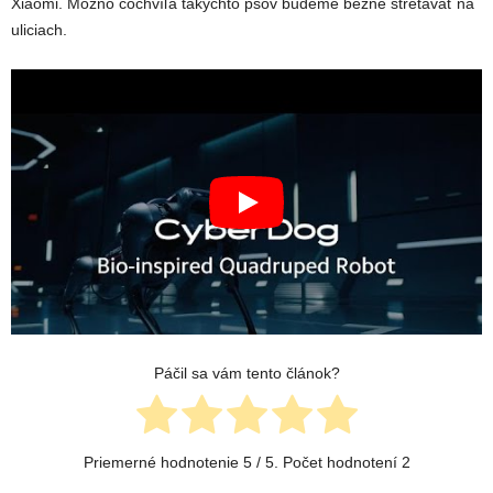
Xiaomi. Možno čochvíľa takýchto psov budeme bežne stretávať na
uliciach.
Páčil sa vám tento článok?
Priemerné hodnotenie
5
/ 5. Počet hodnotení
2