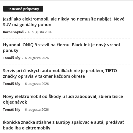
Posledné príspevky
Jazdí ako elektromobil, ale nikdy ho nemusíte nabíjať. Nové
SUV má geniálny pohon
Karol Gajdoš
-
6. augusta 2026
Hyundai IONIQ 9 stavil na čiernu. Black Ink je nový vrchol
ponuky
Tomáš Bíly
-
6. augusta 2026
Servis pri čínskych automobilkách nie je problém, TIETO
značky opravia v takmer každom okrese
Tomáš Bíly
-
6. augusta 2026
Nový elektromobil od Škody u ľudí zabodoval, zbiera tisíce
objednávok
Tomáš Bíly
-
6. augusta 2026
Ikonická značka stiahne z Európy spaľovacie autá, predávať
bude iba elektromobily