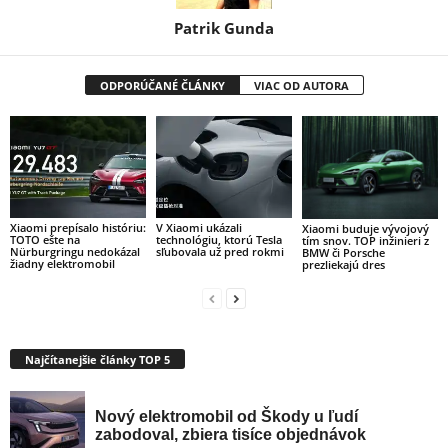
Patrik Gunda
ODPORÚČANÉ ČLÁNKY
VIAC OD AUTORA
Xiaomi prepísalo históriu:
V Xiaomi ukázali
Xiaomi buduje vývojový
TOTO ešte na
technológiu, ktorú Tesla
tím snov. TOP inžinieri z
Nürburgringu nedokázal
sľubovala už pred rokmi
BMW či Porsche
žiadny elektromobil
prezliekajú dres
Najčítanejšie články TOP 5