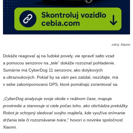
zdroj: Xiaomi
Dokáže reagovať aj na ľudské povely, vie spraviť salto vzad
a pomocou senzorov na „tele“ dokáže rozoznať pohladenie.
Sumárne má CyberDog 11 senzorov, ako dotykových
a ultrazvukových. Pokiaľ by sa vám pes zatúlal, nezúfajte, má
v sebe zakomponovanú GPS, ktoré pomáhajú zorientovať sa.
„
CyberDog analyzuje svoje okolie v reálnom čase, mapuje
prostredie a stanovuje si ciele počas toho, ako obchádza prekážky.
Robot je schopný sledovať svojho majiteľa, kde využíva snímanie
držania tela či rozoznávanie tváre
,“ hovorí o novinke spoločnosť
Xiaomi.