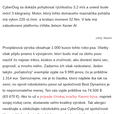
CyberDog sa dokáže pohybovať rýchlosťou 3,2 m/s a uniesť bude
môcť 3 kilogramy. Motor, ktorý tohto domáceho maznáčika poháňa
má výkon 220 ot./min. a krútiaci moment 32 Nm. V tele má
zabudovanú platformu nVidia Jetson Xavier AI.
zdroj: Xiaomi
Prvoplánová výroba obsahuje 1.000 kusov tohto robo-psa. Všetky
však pôjdu priamo k vývojárom, ktorí budú mať za úlohu psov
naučiť čo najviac trikov, kúskov a zručností, ako doniesť danú vec,
poprosiť, a mnoho iného. Zadarmo ich však nedostanú. Jeden
takýto „počiatočný“ exemplár vyjde na 9.999 jenov, čo je približne
1.314 eur. Samozrejme, nie je to čiastka, ktorú nájdete iba tak na
zemi, no oproti robotickému psovi od spoločnosti Bost Dynamics je
to neporovnateľne menej. Ten vás vyjde približne na 74.500 $
(63.470 €). Ako to už v
prípade čínskej značky Xiaomi býva
, napriek
svojej nízkej cene, dostanete veľmi kvalitný výrobok. Tak alergici
neváhajte a odskúšajte robotického psa CyberDog od spoločnosti