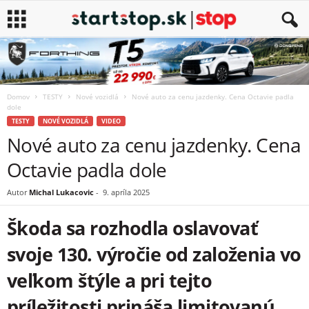
Domov
TESTY
Nové vozidlá
Nové auto za cenu jazdenky. Cena Octavie padla
dole
TESTY
NOVÉ VOZIDLÁ
VIDEO
Nové auto za cenu jazdenky. Cena
Octavie padla dole
Autor
Michal Lukacovic
-
9. apríla 2025
Škoda sa rozhodla oslavovať
svoje 130. výročie od založenia vo
veľkom štýle a pri tejto
príležitosti prináša limitovanú