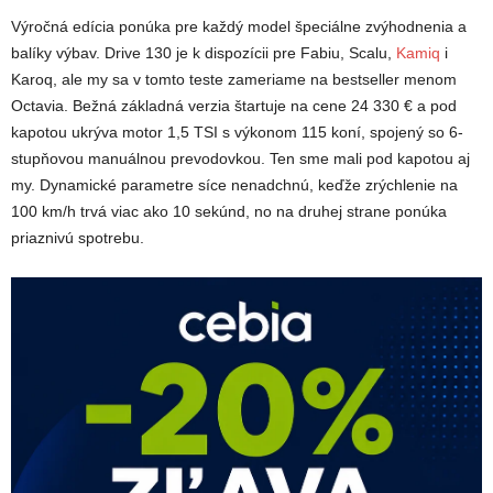
Výročná edícia ponúka pre každý model špeciálne zvýhodnenia a
balíky výbav. Drive 130 je k dispozícii pre Fabiu, Scalu,
Kamiq
i
Karoq, ale my sa v tomto teste zameriame na bestseller menom
Octavia. Bežná základná verzia štartuje na cene 24 330 € a pod
kapotou ukrýva motor 1,5 TSI s výkonom 115 koní, spojený so 6-
stupňovou manuálnou prevodovkou. Ten sme mali pod kapotou aj
my. Dynamické parametre síce nenadchnú, keďže zrýchlenie na
100 km/h trvá viac ako 10 sekúnd, no na druhej strane ponúka
priaznivú spotrebu.