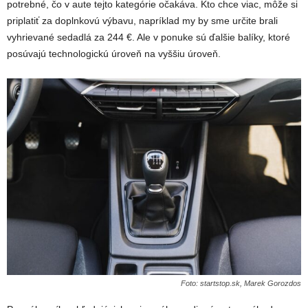
potrebné, čo v aute tejto kategórie očakáva. Kto chce viac, môže si
priplatiť za doplnkovú výbavu, napríklad my by sme určite brali
vyhrievané sedadlá za 244 €. Ale v ponuke sú ďalšie balíky, ktoré
posúvajú technologickú úroveň na vyššiu úroveň.
Foto: startstop.sk, Marek Gorozdos