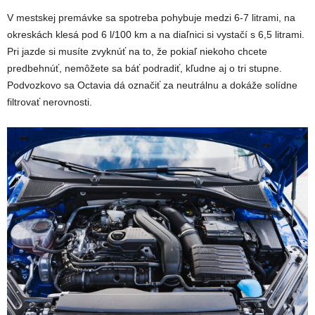
V mestskej premávke sa spotreba pohybuje medzi 6-7 litrami, na
okreskách klesá pod 6 l/100 km a na diaľnici si vystačí s 6,5 litrami.
Pri jazde si musíte zvyknúť na to, že pokiaľ niekoho chcete
predbehnúť, nemôžete sa báť podradiť, kľudne aj o tri stupne.
Podvozkovo sa Octavia dá označiť za neutrálnu a dokáže solídne
filtrovať nerovnosti.