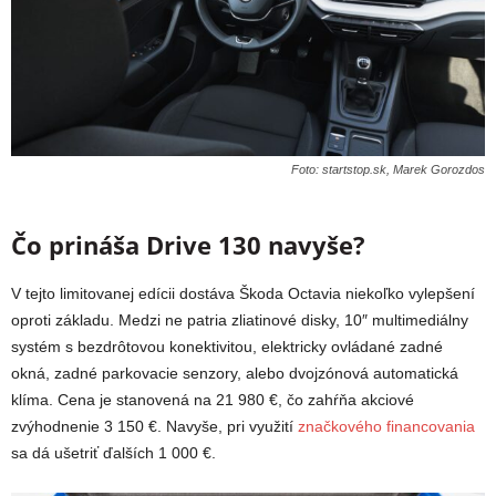
Foto: startstop.sk, Marek Gorozdos
Čo prináša Drive 130 navyše?
V tejto limitovanej edícii dostáva Škoda Octavia niekoľko vylepšení
oproti základu. Medzi ne patria zliatinové disky, 10″ multimediálny
systém s bezdrôtovou konektivitou, elektricky ovládané zadné
okná, zadné parkovacie senzory, alebo dvojzónová automatická
klíma. Cena je stanovená na 21 980 €, čo zahŕňa akciové
zvýhodnenie 3 150 €. Navyše, pri využití
značkového financovania
sa dá ušetriť ďalších 1 000 €.