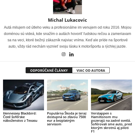
Michal Lukacovic
Autá milujem od útleho veku a profesionálne im venujem od roku 2016. Mojou
doménou sú videá, kde snažím o autách hovoriť ľudskou rečou a zameriavam
sa na veci, ktoré bežný zákazník najviac vníma. Keď ale príde na športové
auto, vždy rád nechám vyznieť svoju lásku k motoršportu a rýchlej jazde.
ODPORÚČANÉ ČLÁNKY
VIAC OD AUTORA
Hennessey Blackbird:
Populárna Škoda je teraz
Verstappen s
Čisté šoférske
dostupná so zľavou 7500
Hamiltonom mu
náboženstvo z Texasu
eur a bezplatným
pozerajú na zadné svetlá.
servisom
Šoférovali sme auto, pred
ktorým skrotnú aj piloti
F1