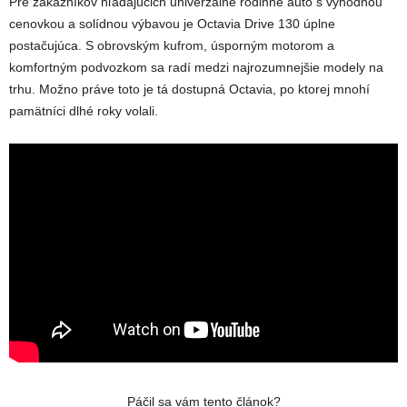
Pre zákazníkov hľadajúcich univerzálne rodinné auto s výhodnou
cenovkou a solídnou výbavou je Octavia Drive 130 úplne
postačujúca. S obrovským kufrom, úsporným motorom a
komfortným podvozkom sa radí medzi najrozumnejšie modely na
trhu. Možno práve toto je tá dostupná Octavia, po ktorej mnohí
pamätníci dlhé roky volali.
Páčil sa vám tento článok?