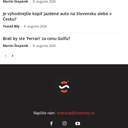
Martin Štepánik
-
8. augusta 2026
Je výhodnejšie kúpiť jazdené auto na Slovensku alebo v
Česku?
Tomáš Bíly
-
8. augusta 2026
Brali by ste ’Ferrari’ za cenu Golfu?
Martin Štepánik
-
8. augusta 2026
Napíšte nám:
startstop@startstop.sk