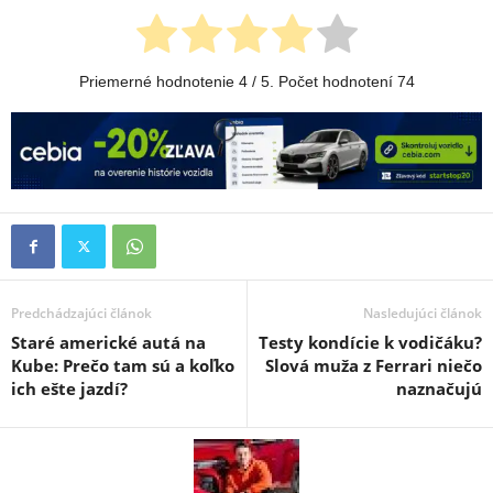
Priemerné hodnotenie
4
/ 5. Počet hodnotení
74
Predchádzajúci článok
Nasledujúci článok
Staré americké autá na
Testy kondície k vodičáku?
Kube: Prečo tam sú a koľko
Slová muža z Ferrari niečo
ich ešte jazdí?
naznačujú