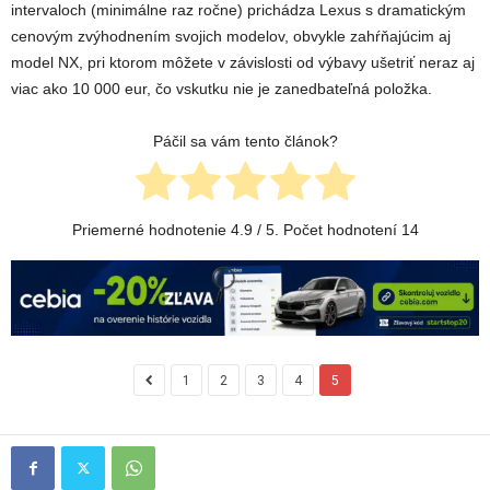
intervaloch (minimálne raz ročne) prichádza Lexus s dramatickým
cenovým zvýhodnením svojich modelov, obvykle zahŕňajúcim aj
model NX, pri ktorom môžete v závislosti od výbavy ušetriť neraz aj
viac ako 10 000 eur, čo vskutku nie je zanedbateľná položka.
Páčil sa vám tento článok?
Priemerné hodnotenie
4.9
/ 5. Počet hodnotení
14
1
2
3
4
5