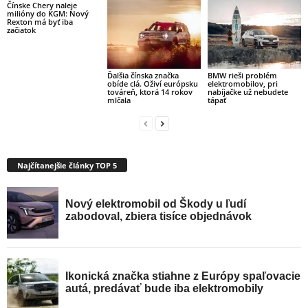
Čínske Chery naleje
milióny do KGM: Nový
Rexton má byť iba
začiatok
Ďalšia čínska značka
BMW rieši problém
obíde clá. Oživí európsku
elektromobilov, pri
továreň, ktorá 14 rokov
nabíjačke už nebudete
mlčala
tápať
Najčítanejšie články TOP 5