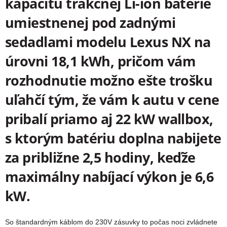
kapacitu trakčnej Li-ion batérie
umiestnenej pod zadnými
sedadlami modelu Lexus NX na
úrovni 18,1 kWh, pričom vám
rozhodnutie možno ešte trošku
uľahčí tým, že vám k autu v cene
pribalí priamo aj 22 kW wallbox,
s ktorým batériu doplna nabijete
za približne 2,5 hodiny, keďže
maximálny nabíjací výkon je 6,6
kW.
So štandardným káblom do 230V zásuvky to počas noci zvládnete