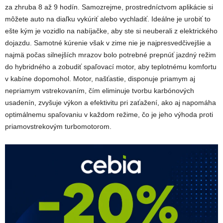
za zhruba 8 až 9 hodín. Samozrejme, prostredníctvom aplikácie si
môžete auto na diaľku vykúriť alebo vychladiť. Ideálne je urobiť to
ešte kým je vozidlo na nabíjačke, aby ste si neuberali z elektrického
dojazdu. Samotné kúrenie však v zime nie je najpresvedčivejšie a
najmä počas silnejších mrazov bolo potrebné prepnúť jazdný režim
do hybridného a zobudiť spaľovací motor, aby teplotnému komfortu
v kabíne dopomohol. Motor, našťastie, disponuje priamym aj
nepriamym vstrekovaním, čím eliminuje tvorbu karbónových
usadenín, zvyšuje výkon a efektivitu pri zaťažení, ako aj napomáha
optimálnemu spaľovaniu v každom režime, čo je jeho výhoda proti
priamovstrekovým turbomotorom.