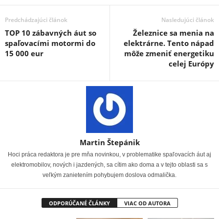
Predchádzajúci článok
Nasledujúci článok
TOP 10 zábavných áut so
Železnice sa menia na
spaľovacími motormi do
elektrárne. Tento nápad
15 000 eur
môže zmeniť energetiku
celej Európy
Martin Štepánik
Hoci práca redaktora je pre mňa novinkou, v problematike spaľovacích áut aj
elektromobilov, nových i jazdených, sa cítim ako doma a v tejto oblasti sa s
veľkým zanietením pohybujem doslova odmalička.
ODPORÚČANÉ ČLÁNKY
VIAC OD AUTORA