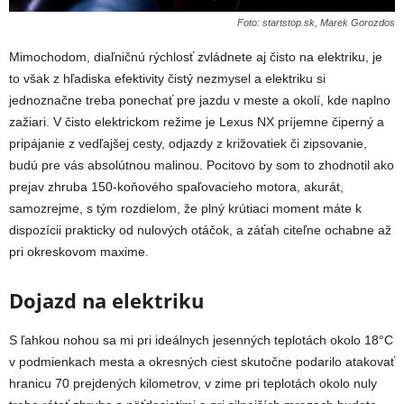
Foto: startstop.sk, Marek Gorozdos
Mimochodom, diaľničnú rýchlosť zvládnete aj čisto na elektriku, je
to však z hľadiska efektivity čistý nezmysel a elektriku si
jednoznačne treba ponechať pre jazdu v meste a okolí, kde naplno
zažiari. V čisto elektrickom režime je Lexus NX príjemne čiperný a
pripájanie z vedľajšej cesty, odjazdy z križovatiek či zipsovanie,
budú pre vás absolútnou malinou. Pocitovo by som to zhodnotil ako
prejav zhruba 150-koňového spaľovacieho motora, akurát,
samozrejme, s tým rozdielom, že plný krútiaci moment máte k
dispozícii prakticky od nulových otáčok, a záťah citeľne ochabne až
pri okreskovom maxime.
Dojazd na elektriku
S ľahkou nohou sa mi pri ideálnych jesenných teplotách okolo 18°C
v podmienkach mesta a okresných ciest skutočne podarilo atakovať
hranicu 70 prejdených kilometrov, v zime pri teplotách okolo nuly