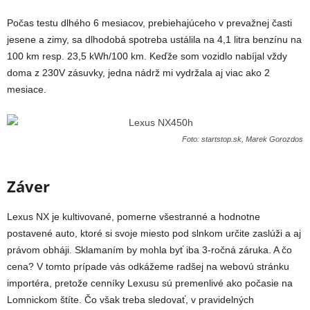
Počas testu dlhého 6 mesiacov, prebiehajúceho v prevažnej časti
jesene a zimy, sa dlhodobá spotreba ustálila na 4,1 litra benzínu na
100 km resp. 23,5 kWh/100 km. Keďže som vozidlo nabíjal vždy
doma z 230V zásuvky, jedna nádrž mi vydržala aj viac ako 2
mesiace.
Foto: startstop.sk, Marek Gorozdos
Záver
Lexus NX je kultivované, pomerne všestranné a hodnotne
postavené auto, ktoré si svoje miesto pod slnkom určite zaslúži a aj
právom obháji. Sklamaním by mohla byť iba 3-ročná záruka. A čo
cena? V tomto prípade vás odkážeme radšej na webovú stránku
importéra, pretože cenníky Lexusu sú premenlivé ako počasie na
Lomnickom štíte. Čo však treba sledovať, v pravidelných