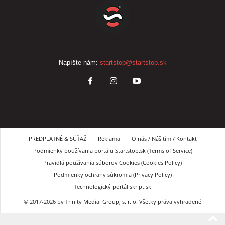
Napíšte nám:
startstop@startstop.sk
PREDPLATNÉ & SÚŤAŽ
Reklama
O nás / Náš tím / Kontakt
Podmienky používania portálu Startstop.sk (Terms of Service)
Pravidlá používania súborov Cookies (Cookies Policy)
Podmienky ochrany súkromia (Privacy Policy)
Technologický portál skript.sk
© 2017-2026 by Trinity Medial Group, s. r. o. Všetky práva vyhradené