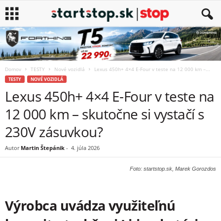
Domov
TESTY
Nové vozidlá
Lexus 450h+ 4×4 E-Four v teste na 12 000 km –...
TESTY
NOVÉ VOZIDLÁ
Lexus 450h+ 4×4 E-Four v teste na
12 000 km – skutočne si vystačí s
230V zásuvkou?
Autor
Martin Štepánik
-
4. júla 2026
Foto: startstop.sk, Marek Gorozdos
Výrobca uvádza využiteľnú