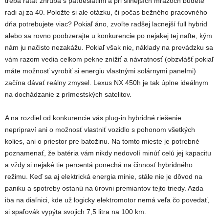
treba rátať zhruba s päťdesiatimi a pri silnejších mrazoch budete
radi aj za 40. Položte si ale otázku, či počas bežného pracovného
dňa potrebujete viac? Pokiaľ áno, zvoľte radšej lacnejší full hybrid
alebo sa rovno poobzerajte u konkurencie po nejakej tej nafte, kým
nám ju načisto nezakážu. Pokiaľ však nie, náklady na prevádzku sa
vám razom vedia celkom pekne znížiť a návratnosť (obzvlášť pokiaľ
máte možnosť vyrobiť si energiu vlastnými solárnymi panelmi)
začína dávať reálny zmysel. Lexus NX 450h je tak úplne ideálnym
na dochádzanie z prímestských satelitov.
A na rozdiel od konkurencie vás plug-in hybridné riešenie
nepripraví ani o možnosť vlastniť vozidlo s pohonom všetkých
kolies, ani o priestor pre batožinu. Na tomto mieste je potrebné
poznamenať, že batéria vám nikdy nedovolí minúť celú jej kapacitu
a vždy si nejaké tie percentá ponechá na činnosť hybridného
režimu. Keď sa aj elektrická energia minie, stále nie je dôvod na
paniku a spotreby ostanú na úrovni premiantov tejto triedy. Azda
iba na diaľnici, kde už logicky elektromotor nemá veľa čo povedať,
si spaľovák vypýta svojich 7,5 litra na 100 km.