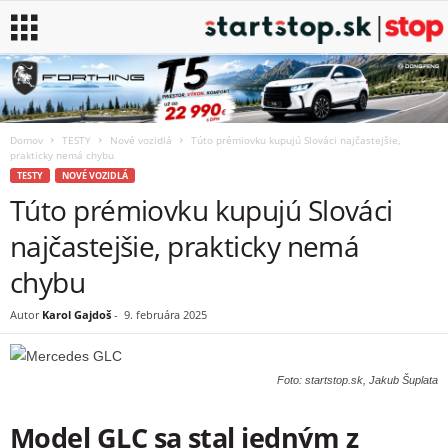
Domov
TESTY
Nové vozidlá
Túto prémiovku kupujú Slováci najčastejšie,
prakticky nemá chybu
TESTY
NOVÉ VOZIDLÁ
Túto prémiovku kupujú Slováci
najčastejšie, prakticky nemá
chybu
Autor
Karol Gajdoš
-
9. februára 2025
Foto: startstop.sk, Jakub Šuplata
Model GLC sa stal jedným z