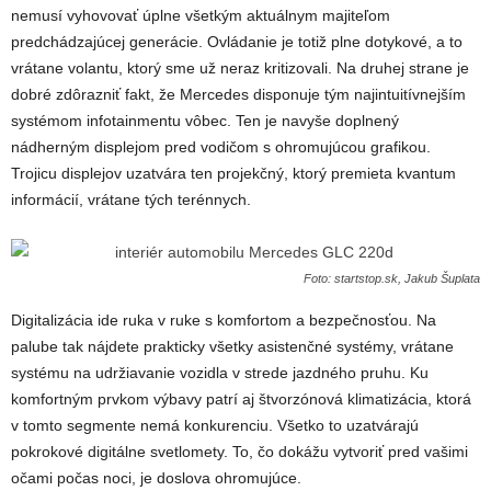
nemusí vyhovovať úplne všetkým aktuálnym majiteľom
predchádzajúcej generácie. Ovládanie je totiž plne dotykové, a to
vrátane volantu, ktorý sme už neraz kritizovali. Na druhej strane je
dobré zdôrazniť fakt, že Mercedes disponuje tým najintuitívnejším
systémom infotainmentu vôbec. Ten je navyše doplnený
nádherným displejom pred vodičom s ohromujúcou grafikou.
Trojicu displejov uzatvára ten projekčný, ktorý premieta kvantum
informácií, vrátane tých terénnych.
Foto: startstop.sk, Jakub Šuplata
Digitalizácia ide ruka v ruke s komfortom a bezpečnosťou. Na
palube tak nájdete prakticky všetky asistenčné systémy, vrátane
systému na udržiavanie vozidla v strede jazdného pruhu. Ku
komfortným prvkom výbavy patrí aj štvorzónová klimatizácia, ktorá
v tomto segmente nemá konkurenciu. Všetko to uzatvárajú
pokrokové digitálne svetlomety. To, čo dokážu vytvoriť pred vašimi
očami počas noci, je doslova ohromujúce.