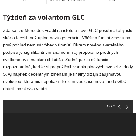
Týždeň za volantom GLC
Zdá sa, že Mercedes vsadil na istotu a nové GLC pôsobí akoby išlo
skôr o facelift než úplne novú generáciu. Väčšina ľudí si zmenu na
prvý pohľad nemusí vôbec všimnúť. Okrem nového svetelného
podpisu je signifikantným znamením aj prepojenie predných
svetlometov s maskou chladiča. Zadné partie sú ľahšie
rozpoznateľné, keďže si prepožičali tvar skupinových svetiel z triedy
S.
Aj napriek decentným zmenám je finálny dizajn zaujímavou
evolúciou, ktorá nič nepokazí. To, čím vás chce nová trieda GLC
ohúriť, sa skrýva vnútri.
1
of 5