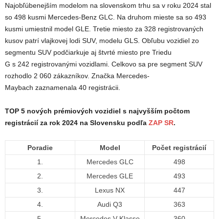
Najobľúbenejším modelom na slovenskom trhu sa v roku 2024 stal
so 498 kusmi Mercedes-Benz GLC. Na druhom mieste sa so 493
kusmi umiestnil model GLE. Tretie miesto za 328 registrovaných
kusov patrí vlajkovej lodi SUV, modelu GLS. Obľubu vozidiel zo
segmentu SUV podčiarkuje aj štvrté miesto pre Triedu
G s 242 registrovanými vozidlami. Celkovo sa pre segment SUV
rozhodlo 2 060 zákazníkov. Značka Mercedes-
Maybach zaznamenala 40 registrácii.
TOP 5 nových prémiových vozidiel s najvyšším počtom
registrácií za rok 2024 na Slovensku podľa
ZAP SR
.
Poradie
Model
Počet registrácií
1.
Mercedes GLC
498
2.
Mercedes GLE
493
3.
Lexus NX
447
4.
Audi Q3
363
5.
Mercedes V-Klasse
360