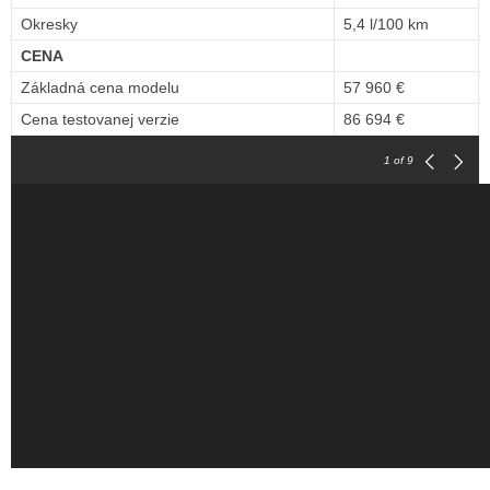
Okresky
5,4 l/100 km
CENA
Základná cena modelu
57 960 €
Cena testovanej verzie
86 694 €
1
of 9