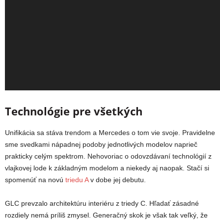
Technológie pre všetkých
Unifikácia sa stáva trendom a Mercedes o tom vie svoje. Pravidelne
sme svedkami nápadnej podoby jednotlivých modelov naprieč
prakticky celým spektrom. Nehovoriac o odovzdávaní technológií z
vlajkovej lode k základným modelom a niekedy aj naopak. Stačí si
spomenúť na novú
triedu A
v dobe jej debutu.
GLC prevzalo architektúru interiéru z triedy C. Hľadať zásadné
rozdiely nemá príliš zmysel. Generačný skok je však tak veľký, že