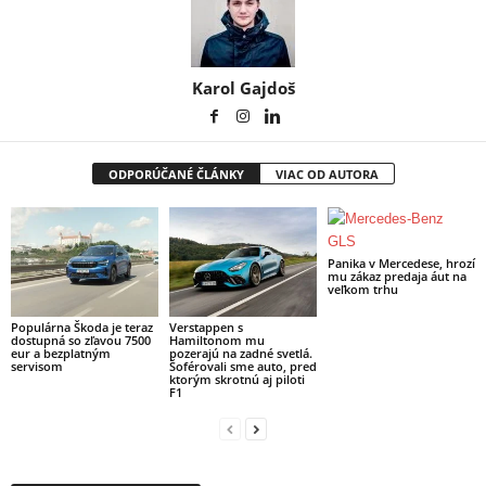
Karol Gajdoš
ODPORÚČANÉ ČLÁNKY
VIAC OD AUTORA
Panika v Mercedese, hrozí
mu zákaz predaja áut na
veľkom trhu
Populárna Škoda je teraz
Verstappen s
dostupná so zľavou 7500
Hamiltonom mu
eur a bezplatným
pozerajú na zadné svetlá.
servisom
Šoférovali sme auto, pred
ktorým skrotnú aj piloti
F1