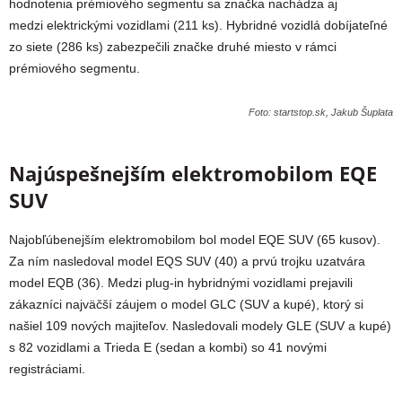
hodnotenia prémiového segmentu sa značka nachádza aj
medzi elektrickými vozidlami (211 ks). Hybridné vozidlá dobíjateľné
zo siete (286 ks) zabezpečili značke druhé miesto v rámci
prémiového segmentu.
Foto: startstop.sk, Jakub Šuplata
Najúspešnejším elektromobilom EQE
SUV
Najobľúbenejším elektromobilom bol model EQE SUV (65 kusov).
Za ním nasledoval model EQS SUV (40) a prvú trojku uzatvára
model EQB (36). Medzi plug-in hybridnými vozidlami prejavili
zákazníci najväčší záujem o model GLC (SUV a kupé), ktorý si
našiel 109 nových majiteľov. Nasledovali modely GLE (SUV a kupé)
s 82 vozidlami a Trieda E (sedan a kombi) so 41 novými
registráciami.