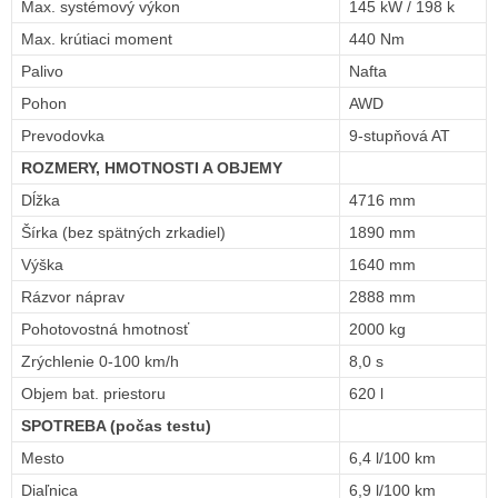
Max. systémový výkon
145 kW / 198 k
Max. krútiaci moment
440 Nm
Palivo
Nafta
Pohon
AWD
Prevodovka
9-stupňová AT
ROZMERY, HMOTNOSTI A OBJEMY
Dĺžka
4716 mm
Šírka (bez spätných zrkadiel)
1890 mm
Výška
1640 mm
Rázvor náprav
2888 mm
Pohotovostná hmotnosť
2000 kg
Zrýchlenie 0-100 km/h
8,0 s
Objem bat. priestoru
620 l
SPOTREBA (počas testu)
Mesto
6,4 l/100 km
Diaľnica
6,9 l/100 km