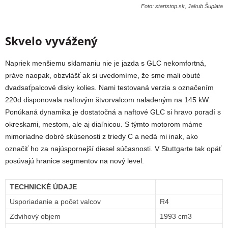
Foto: startstop.sk, Jakub Šuplata
Skvelo vyvážený
Napriek menšiemu sklamaniu nie je jazda s GLC nekomfortná,
práve naopak, obzvlášť ak si uvedomíme, že sme mali obuté
dvadsaťpalcové disky kolies. Nami testovaná verzia s označením
220d disponovala naftovým štvorvalcom naladeným na 145 kW.
Ponúkaná dynamika je dostatočná a naftové GLC si hravo poradí s
okreskami, mestom, ale aj diaľnicou. S týmto motorom máme
mimoriadne dobré skúsenosti z triedy C a nedá mi inak, ako
označiť ho za najúspornejší diesel súčasnosti. V Stuttgarte tak opäť
posúvajú hranice segmentov na nový level.
TECHNICKÉ ÚDAJE
Usporiadanie a počet valcov
R4
Zdvihový objem
1993 cm3