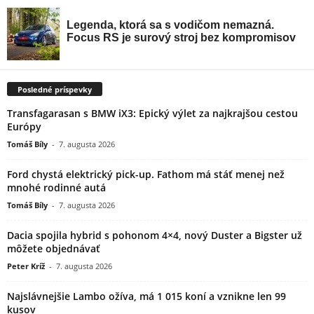
Posledné príspevky
Transfagarasan s BMW iX3: Epický výlet za najkrajšou cestou
Európy
Tomáš Bíly
-
7. augusta 2026
Ford chystá elektrický pick-up. Fathom má stáť menej než
mnohé rodinné autá
Tomáš Bíly
-
7. augusta 2026
Dacia spojila hybrid s pohonom 4×4, nový Duster a Bigster už
môžete objednávať
Peter Kríž
-
7. augusta 2026
Najslávnejšie Lambo ožíva, má 1 015 koní a vznikne len 99
kusov