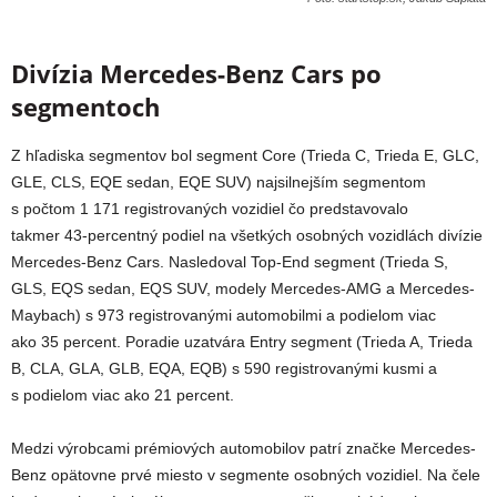
Divízia Mercedes-Benz Cars po
segmentoch
Z hľadiska segmentov bol segment Core (Trieda C, Trieda E, GLC,
GLE, CLS, EQE sedan, EQE SUV) najsilnejším segmentom
s počtom 1 171 registrovaných vozidiel čo predstavovalo
takmer 43-percentný podiel na všetkých osobných vozidlách divízie
Mercedes-Benz Cars. Nasledoval Top-End segment (Trieda S,
GLS, EQS sedan, EQS SUV, modely Mercedes-AMG a Mercedes-
Maybach) s 973 registrovanými automobilmi a podielom viac
ako 35 percent. Poradie uzatvára Entry segment (Trieda A, Trieda
B, CLA, GLA, GLB, EQA, EQB) s 590 registrovanými kusmi a
s podielom viac ako 21 percent.
Medzi výrobcami prémiových automobilov patrí značke Mercedes-
Benz opätovne prvé miesto v segmente osobných vozidiel. Na čele