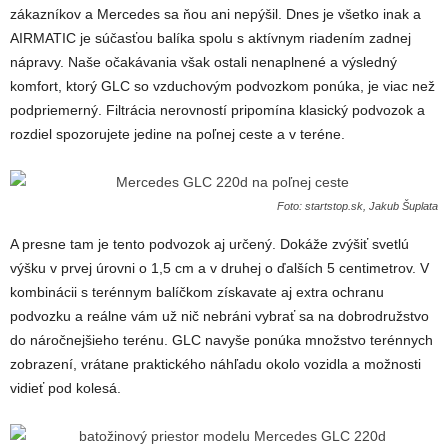
zákazníkov a Mercedes sa ňou ani nepýšil. Dnes je všetko inak a
AIRMATIC je súčasťou balíka spolu s aktívnym riadením zadnej
nápravy. Naše očakávania však ostali nenaplnené a výsledný
komfort, ktorý GLC so vzduchovým podvozkom ponúka, je viac než
podpriemerný. Filtrácia nerovností pripomína klasický podvozok a
rozdiel spozorujete jedine na poľnej ceste a v teréne.
Foto: startstop.sk, Jakub Šuplata
A presne tam je tento podvozok aj určený. Dokáže zvýšiť svetlú
výšku v prvej úrovni o 1,5 cm a v druhej o ďalších 5 centimetrov. V
kombinácii s terénnym balíčkom získavate aj extra ochranu
podvozku a reálne vám už nič nebráni vybrať sa na dobrodružstvo
do náročnejšieho terénu. GLC navyše ponúka množstvo terénnych
zobrazení, vrátane praktického náhľadu okolo vozidla a možnosti
vidieť pod kolesá.