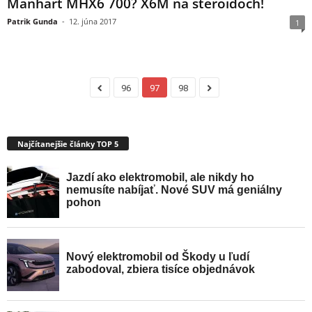
Manhart MHX6 700? X6M na steroidoch!
Patrik Gunda
-
12. júna 2017
1
96
97
98
Najčítanejšie články TOP 5