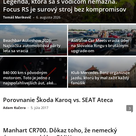
Legenda, ktorá sa s vodičom nemazná.
Focus RS je surový stroj bez kompromisov
Tomáš Marikovič
-
6. augusta 2026
Beachbar Autoshow 2026:
Astralne Car Meets vracia úder
Najväčšia automobilová párty
na Slovakia Ringu s brutálnym
leta sa vracia
upgrade-om
840 000 km s pôvodným
Klub Mercedes-Benz organizuje
motorom. Toto je jedno z
jazdu, ktorú by mal zažiť každý
najspoľahlivejších áut, aké...
fanúšik
Porovnanie Škoda Karoq vs. SEAT Ateca
Adam Kučera
-
5. júla 2017
3
Manhart CR700. Dôkaz toho, že nemecký