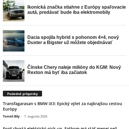
Posledné príspevky
Transfagarasan s BMW iX3: Epický výlet za najkrajšou cestou
Európy
Tomáš Bíly
-
7. augusta 2026
Ford chystá elektrický pick-up. Fathom má stáť menej než