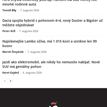
mnohé rodinné autá
Tomáš Bíly
-
7. augusta 2026
Dacia spojila hybrid s pohonom 4×4, nový Duster a Bigster už
môžete objednávať
Peter Kríž
-
7. augusta 2026
Najslávnejšie Lambo ožíva, má 1 015 koní a vznikne len 99
kusov
Martin Štepánik
-
7. augusta 2026
Jazdí ako elektromobil, ale nikdy ho nemusíte nabíjať. Nové
SUV má geniálny pohon
Karol Gajdoš
-
6. augusta 2026