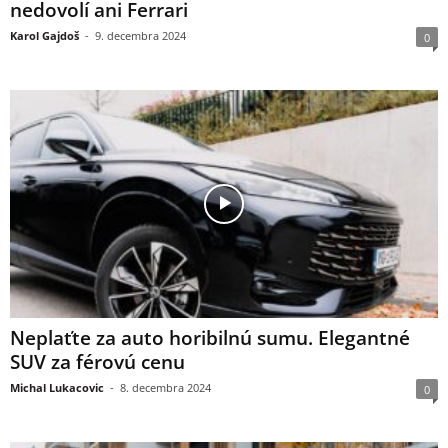
nedovolí ani Ferrari
Karol Gajdoš
-
9. decembra 2024
0
Neplaťte za auto horibilnú sumu. Elegantné
SUV za férovú cenu
Michal Lukacovic
-
8. decembra 2024
0