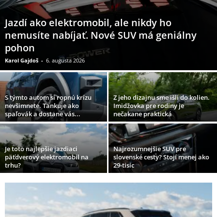
Jazdí ako elektromobil, ale nikdy ho
nemusíte nabíjať. Nové SUV má geniálny
pohon
Karol Gajdoš
-
6. augusta 2026
S týmto autom si ropnú krízu
Z jeho dizajnu sme išli do kolien.
nevšimnete. Tankuje ako
Imidžovka pre rodiny je
spaľovák a dostane vás...
nečakane praktická
Je toto najlepšie jazdiaci
Najrozumnejšie SUV pre
päťdverový elektromobil na
slovenské cesty? Stojí menej ako
trhu?
29-tisíc