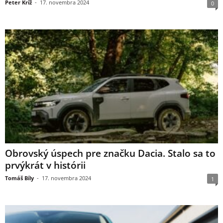
Peter Kríž
-
17. novembra 2024
0
Obrovský úspech pre značku Dacia. Stalo sa to
prvýkrát v histórii
Tomáš Bíly
-
17. novembra 2024
1