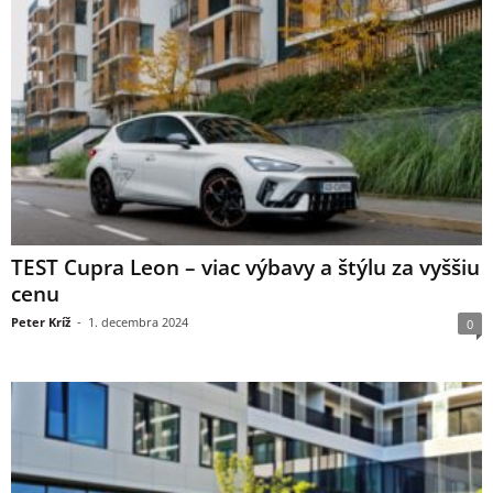
TEST Cupra Leon – viac výbavy a štýlu za vyššiu
cenu
Peter Kríž
-
1. decembra 2024
0