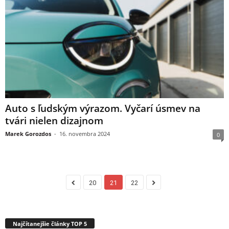
Auto s ľudským výrazom. Vyčarí úsmev na
tvári nielen dizajnom
Marek Gorozdos
-
16. novembra 2024
0
20
21
22
Najčítanejšie články TOP 5