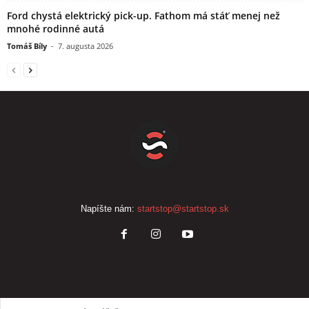
Ford chystá elektrický pick-up. Fathom má stáť menej než
mnohé rodinné autá
Tomáš Bíly
-
7. augusta 2026
Napíšte nám:
startstop@startstop.sk