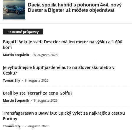
Posledné príspevky
Bugatti šokuje svet: Destrier má len meter na výšku a 1 600
koní
Martin Štepánik
-
8. augusta 2026
Je výhodnejšie kúpiť jazdené auto na Slovensku alebo v
Česku?
Tomáš Bíly
-
8. augusta 2026
Brali by ste ’Ferrari’ za cenu Golfu?
Martin Štepánik
-
8. augusta 2026
Transfagarasan s BMW iX3: Epický výlet za najkrajšou cestou
Európy
Tomáš Bíly
-
7. augusta 2026