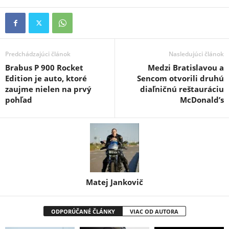
Predchádzajúci článok
Nasledujúci článok
Brabus P 900 Rocket
Medzi Bratislavou a
Edition je auto, ktoré
Sencom otvorili druhú
zaujme nielen na prvý
diaľničnú reštauráciu
pohľad
McDonald’s
Matej Jankovič
ODPORÚČANÉ ČLÁNKY
VIAC OD AUTORA