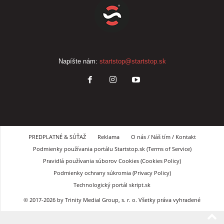
Napíšte nám:
startstop@startstop.sk
PREDPLATNÉ & SÚŤAŽ
Reklama
O nás / Náš tím / Kontakt
Podmienky používania portálu Startstop.sk (Terms of Service)
Pravidlá používania súborov Cookies (Cookies Policy)
Podmienky ochrany súkromia (Privacy Policy)
Technologický portál skript.sk
© 2017-2026 by Trinity Medial Group, s. r. o. Všetky práva vyhradené