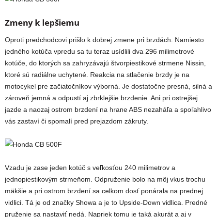
Zmeny k lepšiemu
Oproti predchodcovi prišlo k dobrej zmene pri brzdách. Namiesto
jedného kotúča vpredu sa tu teraz usídlili dva 296 milimetrové
kotúče, do ktorých sa zahryzávajú štvorpiestikové strmene Nissin,
ktoré sú radiálne uchytené. Reakcia na stlačenie brzdy je na
motocykel pre začiatočníkov výborná. Je dostatočne presná, silná a
zároveň jemná a odpustí aj zbrklejšie brzdenie. Ani pri ostrejšej
jazde a naozaj ostrom brzdení na hrane ABS nezaháľa a spoľahlivo
vás zastaví či spomalí pred prejazdom zákruty.
Vzadu je zase jeden kotúč s veľkosťou 240 milimetrov a
jednopiestikovým strmeňom. Odpruženie bolo na môj vkus trochu
mäkšie a pri ostrom brzdení sa celkom dosť ponárala na prednej
vidlici. Tá je od značky Showa a je to Upside-Down vidlica. Predné
pruženie sa nastaviť nedá. Napriek tomu je taká akurát a aj v