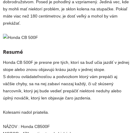
dobrodružstvom. Posed je pohodlný a vzpriamený. Jediná vec, kde
by mohli mať niektorí problém, je sklon kolena na stupačke. Pokiaľ
máte viac než 180 centimetrov, je dosť veľký a mohol by vám
prekážať.
Resumé
Honda CB 500F je presne pre tých, ktorí sa buď učia jazdiť v jednej
stope alebo znovu objavujú krásu jazdy v jednej stope.
S dobrou ovládateľnosťou a podvozkom ktorý vám prepáči aj
väčšie chyby, sa na nej zabaví naozaj každý, či už skúsený
harcovník, ktorý jej bude vedieť prepáčiť niektoré neduhy alebo
úplný nováčik, ktorý len objavuje čaro jazdenia.
Kolesami nadol priatelia.
NÁZOV : Honda CB500F