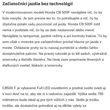
Začiatočníci jazdia bez technológií
V modernizovanom modeli Honda CB 500F nenájdete nič, čo by
bolo navyše. Je tam presne len to, čo potrebujete a nič, čo by
zbytočne pútalo vašu pozornosť od jazdy. Honda CB 500F totiž
nemá v podstate nič, čo by sa dalo nastavovať alebo meniť.
Nenájdete tu tempomat, jazdné režimy a ani kontrolu trakcie. Tú by
som však v motorke pre začiatočníkov privítal hlavne pri jazde v
meste. Ovládacie prvky sú tu naozaj puristické a všetko ľahko
dosiahnuteľné palcom. Na pravej rukoväti je to kill switch, výstražné
smerovky a tlačidlo štartéra. Na ľavej zase prepínanie tlmených a
diaľkových svetiel, klaksón a smerovky.
CB500 F je vybavené Full LED osvetlením a predné svetlo svieti aj
v noci dosť na to, aby ste si s radosťou zajazdili. Výška sedla 785
milimetrov bude ideál aj pre tých nižších z nás. Sedlo je trošku
tvrdšie, ale dostatočne pohodlné aj na dlhšie výlety za