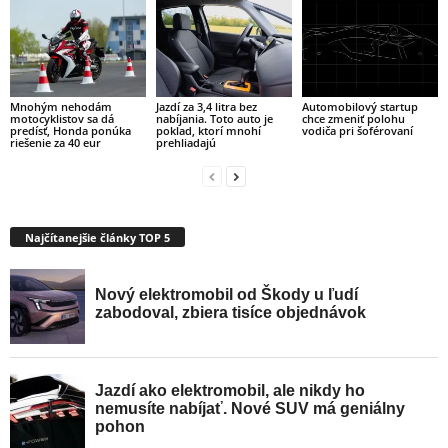
Mnohým nehodám
Jazdí za 3,4 litra bez
Automobilový startup
motocyklistov sa dá
nabíjania. Toto auto je
chce zmeniť polohu
predísť, Honda ponúka
poklad, ktorí mnohí
vodiča pri šoférovaní
riešenie za 40 eur
prehliadajú
Najčítanejšie články TOP 5