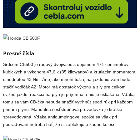
Presné čísla
Srdcom CB500 je radový dvojvalec s objemom 471 centimetrov
kubických a výkonom 47,6 k (35 kilowattov) a krútiacim momentom
s hodnotou 43 Nm. Áno, ako mnohí tušia, na jazdenie vám bude
stačiť vodičák A2. Motor má dostatok výkonu a sily pre celkom
svižnú jazdu, reakcia na plyn je príjemná a nie je uskákaná. Vďaka
tomu sa vám CB-čka nebude snažiť vytrhnúť spod rúk pri každom
pridaní plynu. Manuálna šesťstupňová prevodovka je kratšie
sprevodovaná. Vďaka antidumpingovej spojke sa však pri
podraďovaní netreba báť, že si zablokujete zadné koleso.