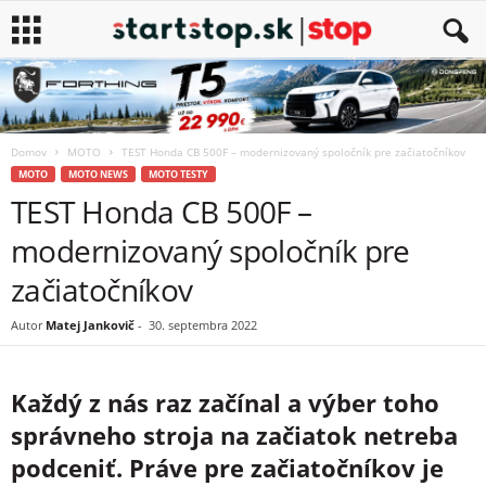
Domov
MOTO
TEST Honda CB 500F – modernizovaný spoločník pre začiatočníkov
MOTO
MOTO NEWS
MOTO TESTY
TEST Honda CB 500F –
modernizovaný spoločník pre
začiatočníkov
Autor
Matej Jankovič
-
30. septembra 2022
Každý z nás raz začínal a výber toho
správneho stroja na začiatok netreba
podceniť. Práve pre začiatočníkov je