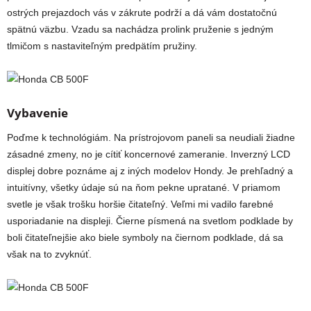
ostrých prejazdoch vás v zákrute podrží a dá vám dostatočnú
spätnú väzbu. Vzadu sa nachádza prolink pruženie s jedným
tlmičom s nastaviteľným predpätím pružiny.
Vybavenie
Poďme k technológiám. Na prístrojovom paneli sa neudiali žiadne
zásadné zmeny, no je cítiť koncernové zameranie. Inverzný LCD
displej dobre poznáme aj z iných modelov Hondy. Je prehľadný a
intuitívny, všetky údaje sú na ňom pekne upratané. V priamom
svetle je však trošku horšie čitateľný. Veľmi mi vadilo farebné
usporiadanie na displeji. Čierne písmená na svetlom podklade by
boli čitateľnejšie ako biele symboly na čiernom podklade, dá sa
však na to zvyknúť.