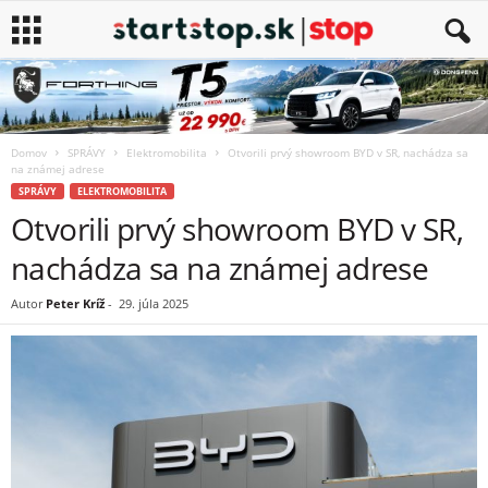
Domov
SPRÁVY
Elektromobilita
Otvorili prvý showroom BYD v SR, nachádza sa
na známej adrese
SPRÁVY
ELEKTROMOBILITA
Otvorili prvý showroom BYD v SR,
nachádza sa na známej adrese
Autor
Peter Kríž
-
29. júla 2025