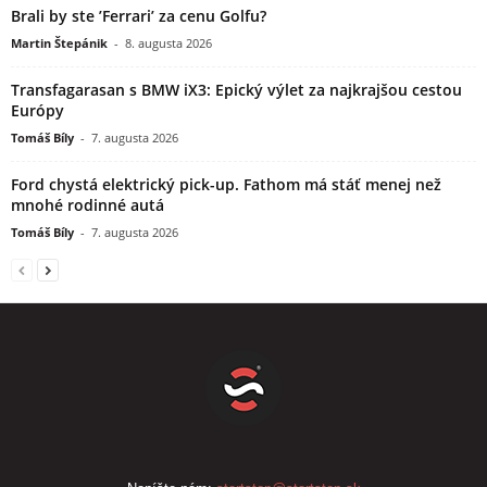
Brali by ste ’Ferrari’ za cenu Golfu?
Martin Štepánik
-
8. augusta 2026
Transfagarasan s BMW iX3: Epický výlet za najkrajšou cestou
Európy
Tomáš Bíly
-
7. augusta 2026
Ford chystá elektrický pick-up. Fathom má stáť menej než
mnohé rodinné autá
Tomáš Bíly
-
7. augusta 2026