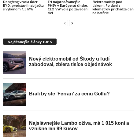
Dongfeng vracia úder
Tri najpredávanejšie
Elektromobily pod
BYD, predstavil nabíjačku
PHEV v Európe sú čínske.
tlakom. Po dani z
s výkonom 1,5 MW
CEO VW volá po zavedení
kilometrov prichádza daň
ciel
na batérie
Najčítanejšie články TOP 5