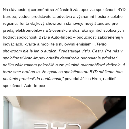
Na slávnostnej ceremónii sa zúčastnili zástupcovia spoločnosti BYD
Europe, vedúci predstavitelia odvetvia a významní hostia z celého
regiónu. Tento vlajkový showroom stanovuje nový štandard pre
predaj elektromobilov na Slovensku a slúži ako symbol spoločných
hodnôt spoločností BYD a Auto-Impex – budúcnosti zakorenenej v
inováciách, kvalite a mobilite s nulovými emisiami. „
Tento
showroom nie je len o autách. Predstavuje víziu. Cestu. Pre nás v
spoločnosti Auto-Impex odráža desaťročia odhodlania prinášať
našim
zákazníkom pokročilé a zmysluplné automobilové riešenia. A
teraz sme hrdí na
to, že spolu so spoločnosťou BYD môžeme toto
poslanie preniesť do
budúcnosti,”
povedal Július Hron, riaditeľ
spoločnosti Auto-Impex.