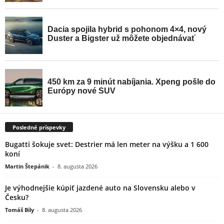
Posledné príspevky
Bugatti šokuje svet: Destrier má len meter na výšku a 1 600
koní
Martin Štepánik
-
8. augusta 2026
Je výhodnejšie kúpiť jazdené auto na Slovensku alebo v
Česku?
Tomáš Bíly
-
8. augusta 2026