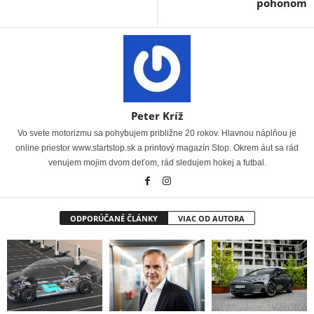
pohonom
Peter Kríž
Vo svete motorizmu sa pohybujem približne 20 rokov. Hlavnou náplňou je
online priestor www.startstop.sk a printový magazín Stop. Okrem áut sa rád
venujem mojim dvom deťom, rád sledujem hokej a futbal.
ODPORÚČANÉ ČLÁNKY
VIAC OD AUTORA