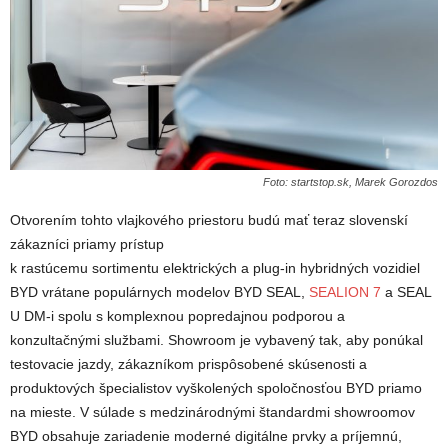
Foto: startstop.sk, Marek Gorozdos
Otvorením tohto vlajkového priestoru budú mať teraz slovenskí
zákazníci priamy prístup
k rastúcemu sortimentu elektrických a plug-in hybridných vozidiel
BYD vrátane populárnych modelov BYD SEAL,
SEALION 7
a SEAL
U DM-i spolu s komplexnou popredajnou podporou a
konzultačnými službami. Showroom je vybavený tak, aby ponúkal
testovacie jazdy, zákazníkom prispôsobené skúsenosti a
produktových špecialistov vyškolených spoločnosťou BYD priamo
na mieste. V súlade s medzinárodnými štandardmi showroomov
BYD obsahuje zariadenie moderné digitálne prvky a príjemnú,