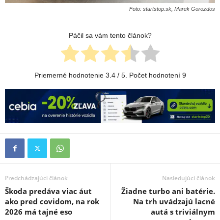
Foto: startstop.sk, Marek Gorozdos
Páčil sa vám tento článok?
Priemerné hodnotenie
3.4
/ 5. Počet hodnotení
9
Predchádzajúci článok
Nasledujúci článok
Škoda predáva viac áut
Žiadne turbo ani batérie.
ako pred covidom, na rok
Na trh uvádzajú lacné
2026 má tajné eso
autá s triviálnym