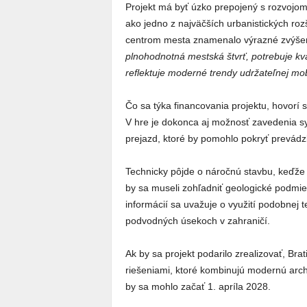
Projekt má byť úzko prepojený s rozvojom 
ako jedno z najväčších urbanistických roz
centrom mesta znamenalo výrazné zvýšenie
plnohodnotná mestská štvrť, potrebuje kval
reflektuje moderné trendy udržateľnej mobi
Čo sa týka financovania projektu, hovorí 
V hre je dokonca aj možnosť zavedenia s
prejazd, ktoré by pomohlo pokryť prevádz
Technicky pôjde o náročnú stavbu, keďže 
by sa museli zohľadniť geologické podm
informácií sa uvažuje o využití podobnej t
podvodných úsekoch v zahraničí.
Ak by sa projekt podarilo zrealizovať, Br
riešeniami, ktoré kombinujú modernú arch
by sa mohlo začať 1. apríla 2028.