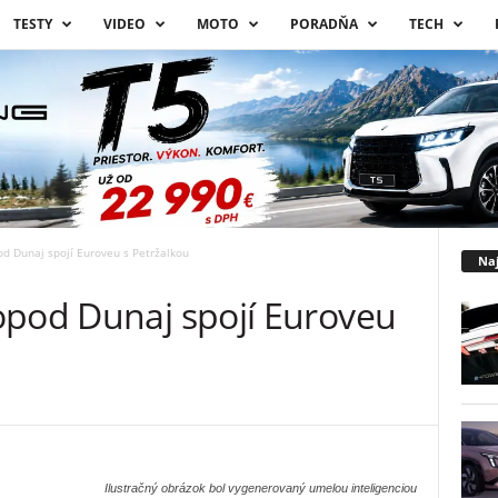
TESTY
VIDEO
MOTO
PORADŇA
TECH
d Dunaj spojí Euroveu s Petržalkou
Naj
opod Dunaj spojí Euroveu
Ilustračný obrázok bol vygenerovaný umelou inteligenciou