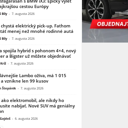
sfagarasan s BMW iX3: Epický výlet
ajkrajšou cestou Európy
 Bíly
-
7. augusta 2026
 chystá elektrický pick-up. Fathom
táť menej než mnohé rodinné autá
 Bíly
-
7. augusta 2026
a spojila hybrid s pohonom 4×4, nový
er a Bigster už môžete objednávať
Kríž
-
7. augusta 2026
lávnejšie Lambo ožíva, má 1 015
 a vznikne len 99 kusov
n Štepánik
-
7. augusta 2026
í ako elektromobil, ale nikdy ho
síte nabíjať. Nové SUV má geniálny
on
 Gajdoš
-
6. augusta 2026