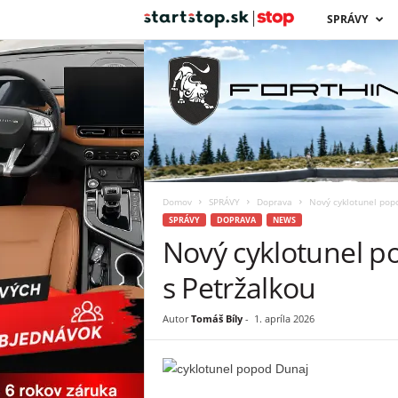
s
SPRÁVY
t
a
r
t
Domov
SPRÁVY
Doprava
Nový cyklotunel popo
s
SPRÁVY
DOPRAVA
NEWS
Nový cyklotunel p
t
s Petržalkou
o
Autor
Tomáš Bíly
-
1. apríla 2026
p