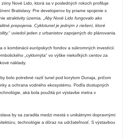
zóny Nové Lido, ktorá sa v posledných rokoch profiluje
šírení Bratislavy. Pre developerov by priame spojenie s
 atraktivity územia. „
Aby Nové Lido fungovalo ako
itné prepojenia. Cyklotunel je jedným z riešení, ktoré
lity,
“ uviedol jeden z urbanistov zapojených do plánovania.
sa o kombinácii európskych fondov a súkromných investícií.
ymbolického „cyklomýta“ vo výške niekoľkých centov za
kové náklady.
by bolo potrebné raziť tunel pod korytom Dunaja, pričom
ienky a ochrana vodného ekosystému. Podľa dostupných
echnológie, aká bola použitá pri výstavbe metra v
atislava by sa zaradila medzi mestá s unikátnymi dopravnými
itektúru, technológie a dôraz na udržateľnosť. S výstavbou