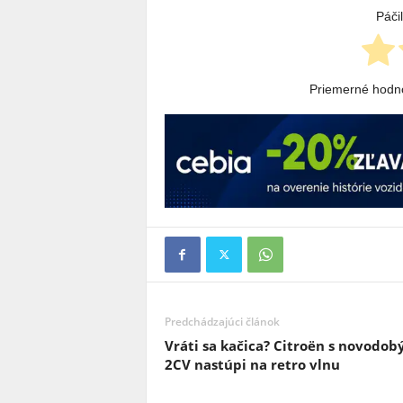
Páči
Priemerné hodn
Predchádzajúci článok
Vráti sa kačica? Citroën s novodo
2CV nastúpi na retro vlnu