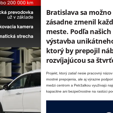
Bratislava sa možno
zásadne zmenil kaž
meste. Podľa našich 
výstavba unikátneho
ktorý by prepojil náb
rozvíjajúcou sa štvr
Projekt, ktorý zatiaľ nesie pracovný názo
mostné prepojenia, ale aj výrazne podpori
medzi centrom a Petržalkou využívajú na
kapacitne ani bezpečnostne na rastúci poč