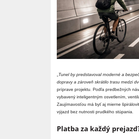
„
Tunel by predstavoval moderné a bezpečné
dopravy a zároveň skrátilo trasu medzi d
príprave projektu. Podľa predbežných návr
vybavený inteligentným osvetlením, vent
Zaujímavosťou má byť aj mierne špirálovit
výjazd bez nutnosti prudkého stúpania.
Platba za každý prejazd