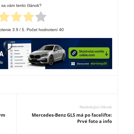
l sa vám tento článok?
otenie
3.9
/ 5. Počet hodnotení
40
Nasledujúci článok
bým
Mercedes-Benz GLS má po facelifte:
Prvé foto a info