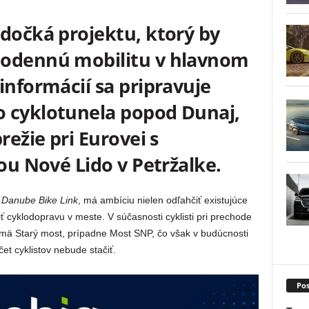
 dočká projektu, ktorý by
dodennú mobilitu v hlavnom
informácií sa pripravuje
 cyklotunela popod Dunaj,
režie pri Eurovei s
ťou Nové Lido v Petržalke.
v
Danube Bike Link
, má ambíciu nielen odľahčiť existujúce
ť cyklodopravu v meste. V súčasnosti cyklisti pri prechode
jmä Starý most, prípadne Most SNP, čo však v budúcnosti
et cyklistov nebude stačiť.
Pos