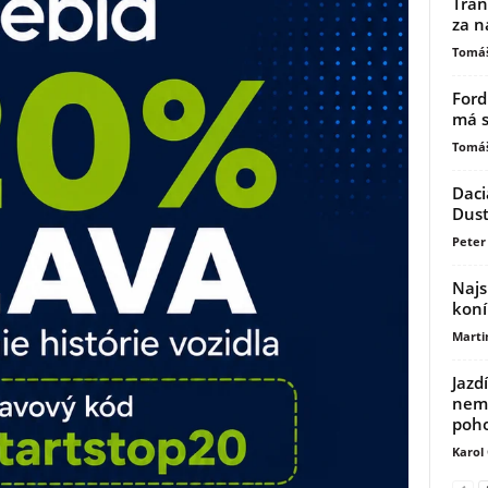
Tran
za n
Tomáš
Ford
má s
Tomáš
Daci
Dust
Peter 
Najs
koní
Marti
Jazd
nemu
poh
Karol