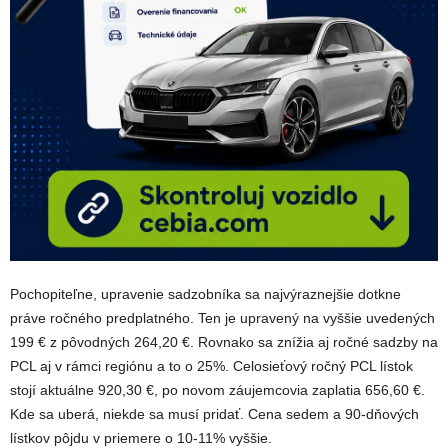
Pochopiteľne, upravenie sadzobníka sa najvýraznejšie dotkne
práve ročného predplatného. Ten je upravený na vyššie uvedených
199 € z pôvodných 264,20 €. Rovnako sa znížia aj ročné sadzby na
PCL aj v rámci regiónu a to o 25%. Celosieťový ročný PCL lístok
stojí aktuálne 920,30 €, po novom záujemcovia zaplatia 656,60 €.
Kde sa uberá, niekde sa musí pridať. Cena sedem a 90-dňových
lístkov pôjdu v priemere o 10-11% vyššie.