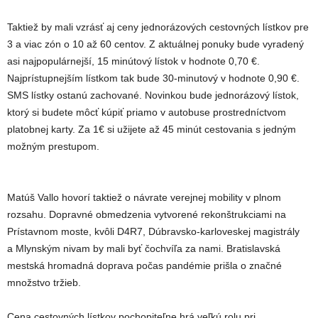
Taktiež by mali vzrásť aj ceny jednorázových cestovných lístkov pre
3 a viac zón o 10 až 60 centov. Z aktuálnej ponuky bude vyradený
asi najpopulárnejší, 15 minútový lístok v hodnote 0,70 €.
Najprístupnejším lístkom tak bude 30-minutový v hodnote 0,90 €.
SMS lístky ostanú zachované. Novinkou bude jednorázový lístok,
ktorý si budete môcť kúpiť priamo v autobuse prostredníctvom
platobnej karty. Za 1€ si užijete až 45 minút cestovania s jedným
možným prestupom.
Matúš Vallo hovorí taktiež o návrate verejnej mobility v plnom
rozsahu. Dopravné obmedzenia vytvorené rekonštrukciami na
Prístavnom moste, kvôli D4R7, Dúbravsko-karloveskej magistrály
a Mlynským nivam by mali byť čochvíľa za nami. Bratislavská
mestská hromadná doprava počas pandémie prišla o značné
množstvo tržieb.
Cena cestovných lístkov pochopiteľne hrá veľkú rolu pri