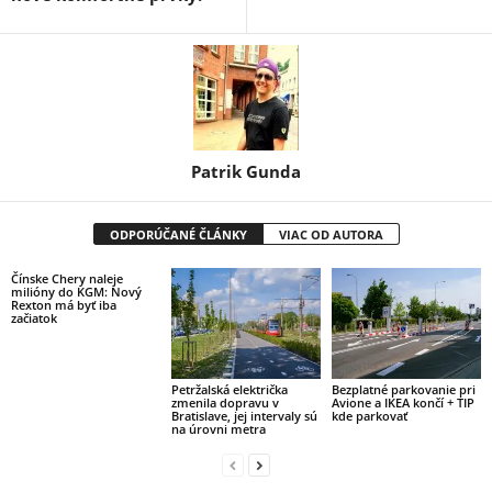
Patrik Gunda
ODPORÚČANÉ ČLÁNKY
VIAC OD AUTORA
Čínske Chery naleje
milióny do KGM: Nový
Rexton má byť iba
začiatok
Petržalská električka
Bezplatné parkovanie pri
zmenila dopravu v
Avione a IKEA končí + TIP
Bratislave, jej intervaly sú
kde parkovať
na úrovni metra