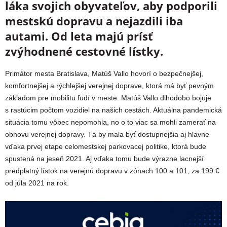
láka svojich obyvateľov, aby podporili
mestskú dopravu a nejazdili iba
autami. Od leta majú prísť
zvýhodnené cestovné lístky.
Primátor mesta Bratislava, Matúš Vallo hovorí o bezpečnejšej,
komfortnejšej a rýchlejšej verejnej doprave, ktorá má byť pevným
základom pre mobilitu ľudí v meste. Matúš Vallo dlhodobo bojuje
s rastúcim počtom vozidiel na našich cestách. Aktuálna pandemická
situácia tomu vôbec nepomohla, no o to viac sa mohli zamerať na
obnovu verejnej dopravy. Tá by mala byť dostupnejšia aj hlavne
vďaka prvej etape celomestskej parkovacej politike, ktorá bude
spustená na jeseň 2021. Aj vďaka tomu bude výrazne lacnejší
predplatný lístok na verejnú dopravu v zónach 100 a 101, za 199 €
od júla 2021 na rok.