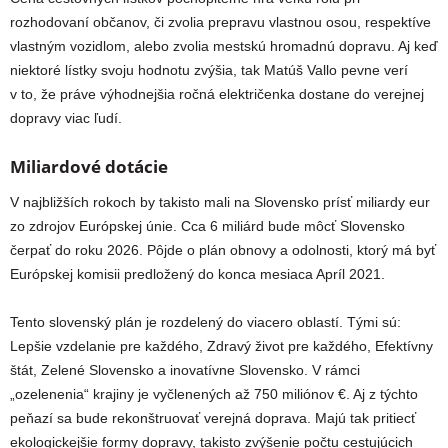
rozhodovaní občanov, či zvolia prepravu vlastnou osou, respektíve
vlastným vozidlom, alebo zvolia mestskú hromadnú dopravu. Aj keď
niektoré lístky svoju hodnotu zvýšia, tak Matúš Vallo pevne verí
v to, že práve výhodnejšia ročná električenka dostane do verejnej
dopravy viac ľudí.
Miliardové dotácie
V najbližších rokoch by takisto mali na Slovensko prísť miliardy eur
zo zdrojov Európskej únie. Cca 6 miliárd bude môcť Slovensko
čerpať do roku 2026. Pôjde o plán obnovy a odolnosti, ktorý má byť
Európskej komisii predložený do konca mesiaca Apríl 2021.
Tento slovenský plán je rozdelený do viacero oblastí. Tými sú:
Lepšie vzdelanie pre každého, Zdravý život pre každého, Efektívny
štát, Zelené Slovensko a inovatívne Slovensko. V rámci
„ozelenenia“ krajiny je vyčlenených až 750 miliónov €. Aj z týchto
peňazí sa bude rekonštruovať verejná doprava. Majú tak pritiecť
ekologickejšie formy dopravy, takisto zvýšenie počtu cestujúcich