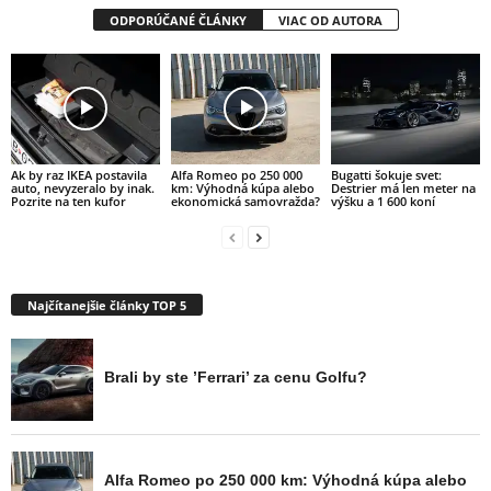
ODPORÚČANÉ ČLÁNKY
VIAC OD AUTORA
Ak by raz IKEA postavila
Alfa Romeo po 250 000
Bugatti šokuje svet:
auto, nevyzeralo by inak.
km: Výhodná kúpa alebo
Destrier má len meter na
Pozrite na ten kufor
ekonomická samovražda?
výšku a 1 600 koní
Najčítanejšie články TOP 5