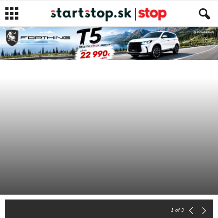
LIFESTYLE
SPRÁVY
NEWS
Autor
-
15. mája 2018
1
of 3