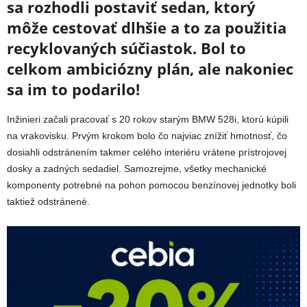
sa rozhodli postaviť sedan, ktorý
môže cestovať dlhšie a to za použitia
recyklovaných súčiastok. Bol to
celkom ambiciózny plán, ale nakoniec
sa im to podarilo!
Inžinieri začali pracovať s 20 rokov starým BMW 528i, ktorú kúpili
na vrakovisku. Prvým krokom bolo čo najviac znížiť hmotnosť, čo
dosiahli odstránením takmer celého interiéru vrátene prístrojovej
dosky a zadných sedadiel. Samozrejme, všetky mechanické
komponenty potrebné na pohon pomocou benzínovej jednotky boli
taktiež odstránené.