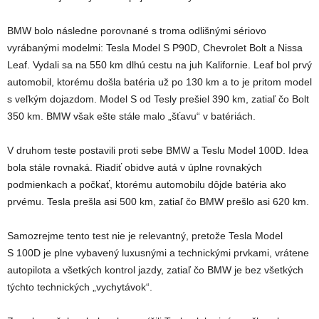
BMW bolo následne porovnané s troma odlišnými sériovo
vyrábanými modelmi: Tesla Model S P90D, Chevrolet Bolt a Nissa
Leaf. Vydali sa na 550 km dlhú cestu na juh Kalifornie. Leaf bol prvý
automobil, ktorému došla batéria už po 130 km a to je pritom model
s veľkým dojazdom. Model S od Tesly prešiel 390 km, zatiaľ čo Bolt
350 km. BMW však ešte stále malo „šťavu“ v batériách.
V druhom teste postavili proti sebe BMW a Teslu Model 100D. Idea
bola stále rovnaká. Riadiť obidve autá v úplne rovnakých
podmienkach a počkať, ktorému automobilu dôjde batéria ako
prvému. Tesla prešla asi 500 km, zatiaľ čo BMW prešlo asi 620 km.
Samozrejme tento test nie je relevantný, pretože Tesla Model
S 100D je plne vybavený luxusnými a technickými prvkami, vrátene
autopilota a všetkých kontrol jazdy, zatiaľ čo BMW je bez všetkých
týchto technických „vychytávok“.