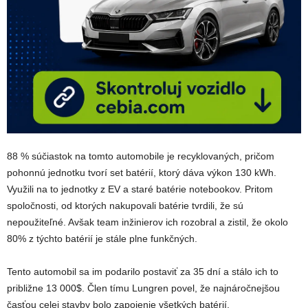
88 % súčiastok na tomto automobile je recyklovaných, pričom
pohonnú jednotku tvorí set batérií, ktorý dáva výkon 130 kWh.
Využili na to jednotky z EV a staré batérie notebookov. Pritom
spoločnosti, od ktorých nakupovali batérie tvrdili, že sú
nepoužiteľné. Avšak team inžinierov ich rozobral a zistil, že okolo
80% z týchto batérií je stále plne funkčných.
Tento automobil sa im podarilo postaviť za 35 dní a stálo ich to
približne 13 000$. Člen tímu Lungren povel, že najnáročnejšou
časťou celej stavby bolo zapojenie všetkých batérií.