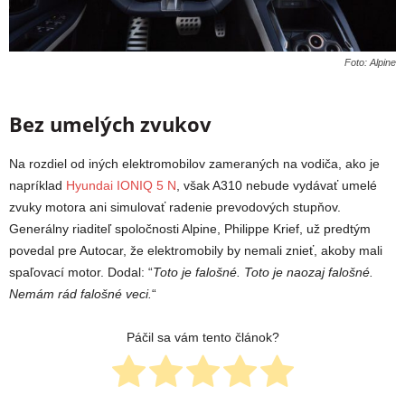
Foto: Alpine
Bez umelých zvukov
Na rozdiel od iných elektromobilov zameraných na vodiča, ako je
napríklad
Hyundai IONIQ 5 N
, však A310 nebude vydávať umelé
zvuky motora ani simulovať radenie prevodových stupňov.
Generálny riaditeľ spoločnosti Alpine, Philippe Krief, už predtým
povedal pre Autocar, že elektromobily by nemali znieť, akoby mali
spaľovací motor. Dodal: “
Toto je falošné. Toto je naozaj falošné.
Nemám rád falošné veci.
“
Páčil sa vám tento článok?