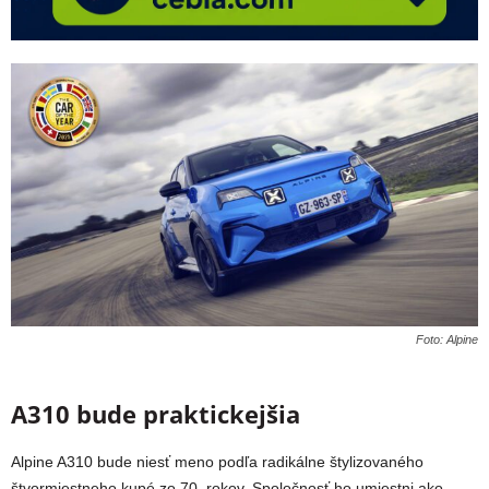
Foto: Alpine
A310 bude praktickejšia
Alpine A310 bude niesť meno podľa radikálne štylizovaného
štvormiestneho kupé zo 70. rokov. Spoločnosť ho umiestni ako