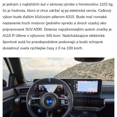
je jedným z najľahších áut v sériovej výrobe s hmotnosťou 1102 kg,
čo je hodnota, ktorú si chce udržať aj jej elektrická verzia. Celkový
výkon bude ďalším kľúčovým pilierom A310. Bude mať rovnaké
nastavenie troch motorov (jedného vpredu a dvoch vzadu) ako
pripravované SUV A390. Doteraz najvýkonnejším autom značky je
A110 R Ultime s výkonom 345 koní. Nadchádzajúce elektrické
športové autá ho pravdepodobne prekonajú a budú schopné
dosiahnuť oveľa rýchlejšie časy z 0 na 100 km/h.