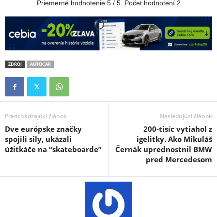
Priemerné hodnotenie
5
/ 5. Počet hodnotení
2
ZDROJ
AUTOCAR
Predchádzajúci článok
Nasledujúci článok
Dve európske značky
200-tisíc vytiahol z
spojili sily, ukázali
igelitky. Ako Mikuláš
úžitkáče na “skateboarde”
Černák uprednostnil BMW
pred Mercedesom