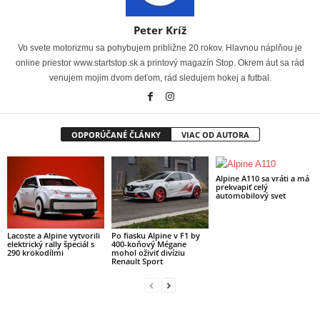
Peter Kríž
Vo svete motorizmu sa pohybujem približne 20 rokov. Hlavnou náplňou je
online priestor www.startstop.sk a printový magazín Stop. Okrem áut sa rád
venujem mojim dvom deťom, rád sledujem hokej a futbal.
ODPORÚČANÉ ČLÁNKY
VIAC OD AUTORA
Alpine A110 sa vráti a má
prekvapiť celý
automobilový svet
Lacoste a Alpine vytvorili
Po fiasku Alpine v F1 by
elektrický rally špeciál s
400-koňový Mégane
290 krokodílmi
mohol oživiť divíziu
Renault Sport