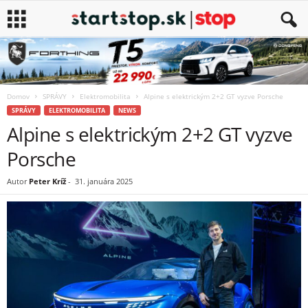
Domov
SPRÁVY
Elektromobilita
Alpine s elektrickým 2+2 GT vyzve Porsche
SPRÁVY
ELEKTROMOBILITA
NEWS
Alpine s elektrickým 2+2 GT vyzve
Porsche
Autor
Peter Kríž
-
31. januára 2025