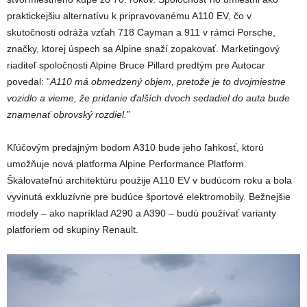
praktickejšiu alternatívu k pripravovanému A110 EV, čo v
skutočnosti odráža vzťah 718 Cayman a 911 v rámci Porsche,
značky, ktorej úspech sa Alpine snaží zopakovať. Marketingový
riaditeľ spoločnosti Alpine Bruce Pillard predtým pre Autocar
povedal: “
A110 má obmedzený objem, pretože je to dvojmiestne
vozidlo a vieme, že pridanie ďalších dvoch sedadiel do auta bude
znamenať obrovský rozdiel.
”
Kľúčovým predajným bodom A310 bude jeho ľahkosť, ktorú
umožňuje nová platforma Alpine Performance Platform.
Škálovateľnú architektúru použije A110 EV v budúcom roku a bola
vyvinutá exkluzívne pre budúce športové elektromobily. Bežnejšie
modely – ako napríklad A290 a A390 – budú používať varianty
platforiem od skupiny Renault.