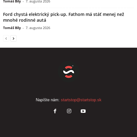
Tomáš Bíly
-
7. augusta 2026
Ford chystá elektrický pick-up. Fathom má stáť menej než
mnohé rodinné autá
Tomáš Bíly
-
7. augusta 2026
Napíšte nám:
startstop@startstop.sk