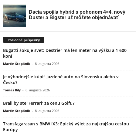
Posledné príspevky
Bugatti šokuje svet: Destrier má len meter na výšku a 1 600
koní
Martin Štepánik
-
8. augusta 2026
Je výhodnejšie kúpiť jazdené auto na Slovensku alebo v
Česku?
Tomáš Bíly
-
8. augusta 2026
Brali by ste ’Ferrari’ za cenu Golfu?
Martin Štepánik
-
8. augusta 2026
Transfagarasan s BMW iX3: Epický výlet za najkrajšou cestou
Európy