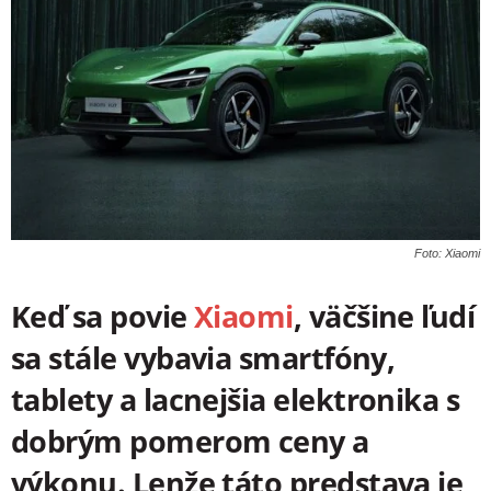
Foto: Xiaomi
Keď sa povie
Xiaomi
, väčšine ľudí
sa stále vybavia smartfóny,
tablety a lacnejšia elektronika s
dobrým pomerom ceny a
výkonu. Lenže táto predstava je