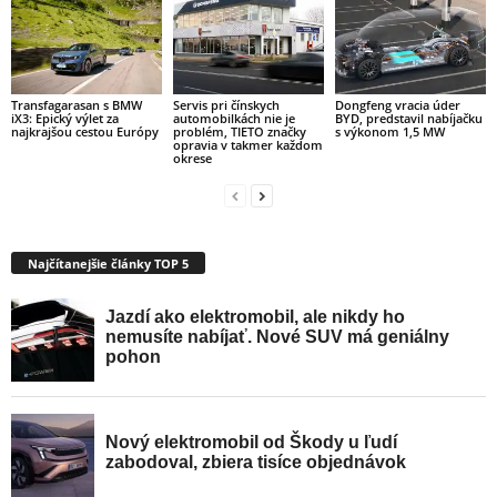
Transfagarasan s BMW
Servis pri čínskych
Dongfeng vracia úder
iX3: Epický výlet za
automobilkách nie je
BYD, predstavil nabíjačku
najkrajšou cestou Európy
problém, TIETO značky
s výkonom 1,5 MW
opravia v takmer každom
okrese
Najčítanejšie články TOP 5