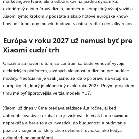
marketingové tváre, ale o odborníkov na jazdnú dynamiku,
exteriérový a interiérový dizajn, hardvér aj kompletný vývoj vozidla.
Xiaomi týmto krokom v podstate získalo hotové európske know-
how bez toho, aby muselo budovať vlastnú tradíciu desiatky rokov.
Európa v roku 2027 už nemusí byť pre
Xiaomi cudzí trh
Oficiálne sa hovorí o tom, že centrum sa bude venovať vývoju
elektrických platforiem, jazdných vlastností a dizajnu pre budúce
modely. Neoficiálne je však jasné, že ide o prípravu na vstup na
európsky trh, ktorý je plánovaný okolo roku 2027. Prvým projektom
tímu má byť športovejšia verzia modelu YU7.
Xiaomi už dnes v Číne predáva státisíce áut ročne, aj keď
automobilová divízia zatiaľ nie je zisková. To však firme očividne
neprekáža a berie to ako investíciu do budúcnosti a budovanie
pozície v segmente, ktorý chce ovládnuť rovnako, ako kedysi
ovládol trh so smartfónmi.