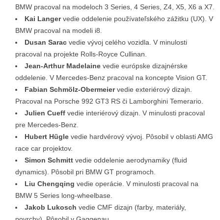
BMW pracoval na modeloch 3 Series, 4 Series, Z4, X5, X6 a X7.
Kai Langer
vedie oddelenie používateľského zážitku (UX). V
BMW pracoval na modeli i8.
Dusan Sarac
vedie vývoj celého vozidla. V minulosti
pracoval na projekte Rolls-Royce Cullinan.
Jean-Arthur Madelaine
vedie európske dizajnérske
oddelenie. V Mercedes-Benz pracoval na koncepte Vision GT.
Fabian Schmölz-Obermeier
vedie exteriérový dizajn.
Pracoval na Porsche 992 GT3 RS či Lamborghini Temerario.
Julien Cueff
vedie interiérový dizajn. V minulosti pracoval
pre Mercedes-Benz.
Hubert Hügle
vedie hardvérový vývoj. Pôsobil v oblasti AMG
race car projektov.
Simon Schmitt
vedie oddelenie aerodynamiky (fluid
dynamics). Pôsobil pri BMW GT programoch.
Liu Chengqing
vedie operácie. V minulosti pracoval na
BMW 5 Series long-wheelbase.
Jakob Lukosch
vedie CMF dizajn (farby, materiály,
povrchy). Pôsobil v Gaggenau.