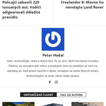
Policajti zabavili 229
Freelander 8: Hlavne ho
luxusných áut. Vodiči
nevolajte Land Rover
odignorovali dôležité
pravidlo
Peter Hodal
Auto, technológie, veda a dobrý text. To sú veci, ktoré ma bavia rovnako.
Písaniu sa venujem päť rokov a postupne som sa preklikal až sem na
startstop.sk. Keď práve neučím v škole, venujem sa svetu štyroch kolies,
technológiám aj vede, ktoré nikdy nespia.
ODPORÚČANÉ ČLÁNKY
VIAC OD AUTORA