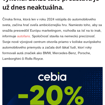
už dnes neaktuálna.
Čínska firma, ktorá len v roku 2024 vstúpila do automobilového
sveta, začína hrať oveľa ambicióznejšiu hru. Namiesto toho, aby sa
snažila presvedčiť Európu marketingom, rozhodla sa ísť na to inak,
informuje
autofans
. Spoločnosť stavila na nemeckú precíznosť.
Svoje nové vývojové centrum otvorila priamo v kolíske európskeho
automobilového priemyslu a začala doň lákať ľudí, ktorí roky
formovali autá značiek ako
BMW
,
Mercedes-Benz
,
Porsche
,
Lamborghini
či
Rolls-Royce
.