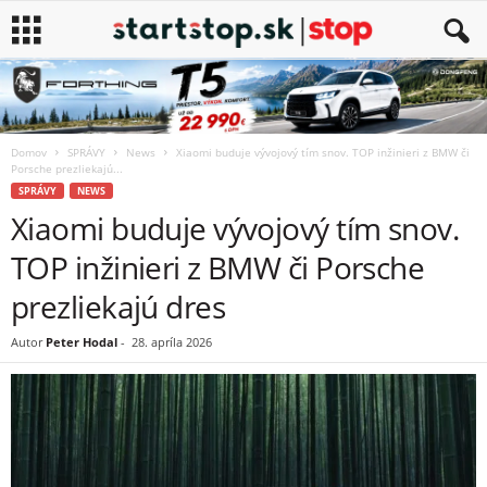
Domov
SPRÁVY
News
Xiaomi buduje vývojový tím snov. TOP inžinieri z BMW či
Porsche prezliekajú...
SPRÁVY
NEWS
Xiaomi buduje vývojový tím snov.
TOP inžinieri z BMW či Porsche
prezliekajú dres
Autor
Peter Hodal
-
28. apríla 2026