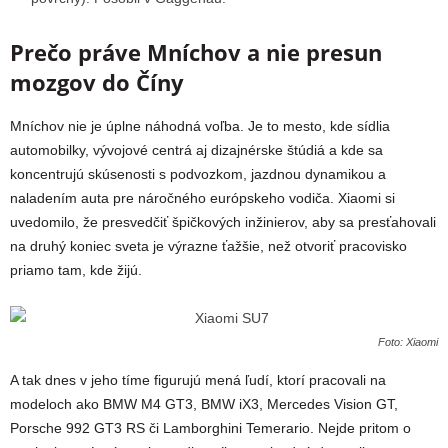
Prečo práve Mníchov a nie presun
mozgov do Číny
Mníchov nie je úplne náhodná voľba. Je to mesto, kde sídlia
automobilky, vývojové centrá aj dizajnérske štúdiá a kde sa
koncentrujú skúsenosti s podvozkom, jazdnou dynamikou a
naladením auta pre náročného európskeho vodiča. Xiaomi si
uvedomilo, že presvedčiť špičkových inžinierov, aby sa presťahovali
na druhý koniec sveta je výrazne ťažšie, než otvoriť pracovisko
priamo tam, kde žijú.
Foto: Xiaomi
A tak dnes v jeho tíme figurujú mená ľudí, ktorí pracovali na
modeloch ako BMW M4 GT3, BMW iX3, Mercedes Vision GT,
Porsche 992 GT3 RS či Lamborghini Temerario. Nejde pritom o