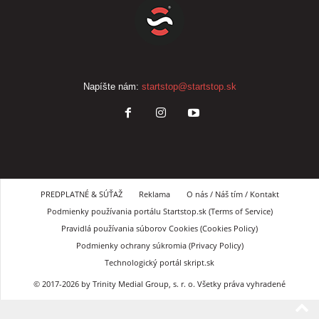
Napíšte nám:
startstop@startstop.sk
PREDPLATNÉ & SÚŤAŽ
Reklama
O nás / Náš tím / Kontakt
Podmienky používania portálu Startstop.sk (Terms of Service)
Pravidlá používania súborov Cookies (Cookies Policy)
Podmienky ochrany súkromia (Privacy Policy)
Technologický portál skript.sk
© 2017-2026 by Trinity Medial Group, s. r. o. Všetky práva vyhradené