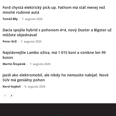
Ford chystá elektrický pick-up. Fathom má stáť menej než
mnohé rodinné autá
Tomáš Bíly
-
7. augusta 2026
Dacia spojila hybrid s pohonom 4×4, nový Duster a Bigster už
môžete objednávať
Peter Kríž
-
7. augusta 2026
Najslávnejšie Lambo ožíva, má 1 015 koní a vznikne len 99
kusov
Martin Štepánik
-
7. augusta 2026
Jazdí ako elektromobil, ale nikdy ho nemusíte nabíjať. Nové
SUV má geniálny pohon
Karol Gajdoš
-
6. augusta 2026