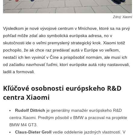
Zdroj: Xiaomi
Výsledkom je nové vývojové centrum v
Mníchove
, ktoré sa na prvý
pohľad môže zdať ako symbolická európska adresa, no v
skutočnosti ide o veľmi premyslený strategický krok. Xiaomi totiž
pochopilo, že ak chce raz predávať autá v Európe vo veľkom,
nestačí ich len vyvinúť v Číne a prispôsobiť normám, ale musí ich
od začiatku navrhovať ľuďmi, ktorí európske autá roky nastavovali,
ladili a formovali.
Kľúčové osobnosti európskeho R&D
centra Xiaomi
Rudolf Dittrich
je generálny manažér európskeho R&D
centra Xiaomi. Predtým pôsobil v BMW a pracoval na projekte
BMW M4 GT3.
Claus-Dieter Groll
vedie oddelenie jazdných vlastností. V