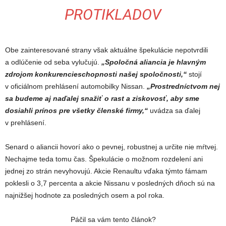
PROTIKLADOV
Obe zainteresované strany však aktuálne špekulácie nepotvrdili
a odlúčenie od seba vylučujú.
„Spoločná aliancia je hlavným
zdrojom konkurencieschopnosti našej spoločnosti,“
stojí
v oficiálnom prehlásení automobilky Nissan.
„Prostredníctvom nej
sa budeme aj naďalej snažiť o rast a ziskovosť, aby sme
dosiahli prínos pre všetky členské firmy,“
uvádza sa ďalej
v prehlásení.
Senard o aliancii hovorí ako o pevnej, robustnej a určite nie mŕtvej.
Nechajme teda tomu čas. Špekulácie o možnom rozdelení ani
jednej zo strán nevyhovujú. Akcie Renaultu vďaka týmto fámam
poklesli o 3,7 percenta a akcie Nissanu v posledných dňoch sú na
najnižšej hodnote za posledných osem a pol roka.
Páčil sa vám tento článok?