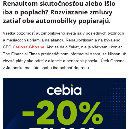
Renaultom skutočnosťou alebo išlo
iba o poplach? Rozviazanie zmluvy
zatiaľ obe automobilky popierajú.
Všetka pozornosť automobilového sveta sa v posledných týždňoch
a mesiacoch upriamila na alianciu Renault-Nissan a na bývalého
CEO
Carlosa Ghosna
. Ako sa dalo čakať, nie je všetkému koniec.
The Financial Times prednedávnom informoval o tom, že Nissan už
chystá plány ako odísť z aliancie a nenarobiť paseku. Útek Ghosna
z Japonska mal túto snahu iba pohnať dopredu.