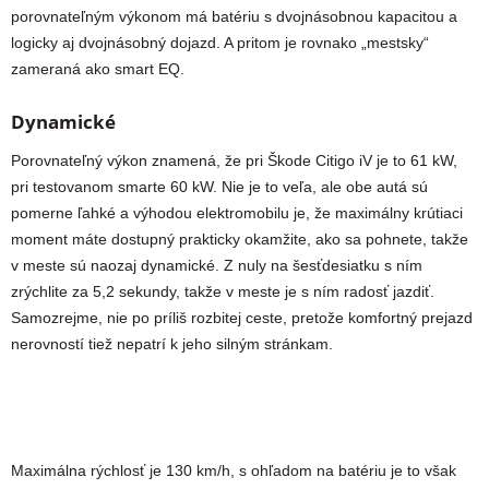
porovnateľným výkonom má batériu s dvojnásobnou kapacitou a
logicky aj dvojnásobný dojazd. A pritom je rovnako „mestsky“
zameraná ako smart EQ.
Dynamické
Porovnateľný výkon znamená, že pri Škode Citigo iV je to 61 kW,
pri testovanom smarte 60 kW. Nie je to veľa, ale obe autá sú
pomerne ľahké a výhodou elektromobilu je, že maximálny krútiaci
moment máte dostupný prakticky okamžite, ako sa pohnete, takže
v meste sú naozaj dynamické. Z nuly na šesťdesiatku s ním
zrýchlite za 5,2 sekundy, takže v meste je s ním radosť jazdiť.
Samozrejme, nie po príliš rozbitej ceste, pretože komfortný prejazd
nerovností tiež nepatrí k jeho silným stránkam.
Maximálna rýchlosť je 130 km/h, s ohľadom na batériu je to však