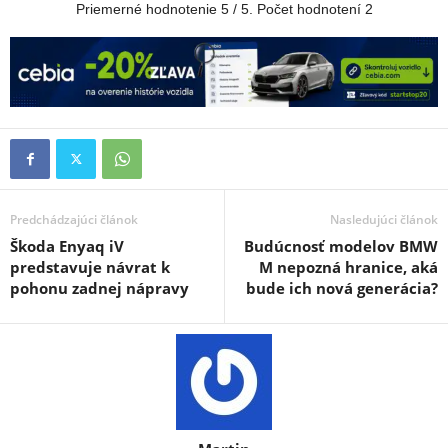
Priemerné hodnotenie
5
/ 5. Počet hodnotení
2
Predchádzajúci článok
Nasledujúci článok
Škoda Enyaq iV
Budúcnosť modelov BMW
predstavuje návrat k
M nepozná hranice, aká
pohonu zadnej nápravy
bude ich nová generácia?