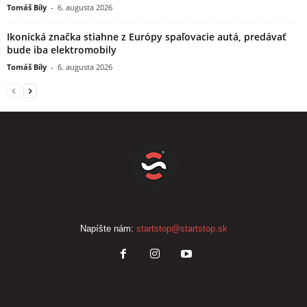
Tomáš Bíly
-
6. augusta 2026
Ikonická značka stiahne z Európy spaľovacie autá, predávať
bude iba elektromobily
Tomáš Bíly
-
6. augusta 2026
Napíšte nám:
startstop@startstop.sk