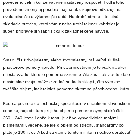
povedané, veľmi konzervatívne nastavený rozpočet. Podľa toho
prevedené zmeny aj pôsobia, najmä ak dizajnovo odkazujú na
oveľa silnejšie a výkonnejšie autá. Na druhú stranu – textilná
skladacia strecha, ktorá vám z neho urobí takmer kabriolet je
super, pripravte si však tisícku k základnej cene navyše.
Smart, či už dvojmiestny alebo štvormiestny, má veľmi slušné
priestorové pomery vpredu. Pri štvormiestnom je to však na úkor
miesta vzadu, ktoré je pomerne skromné. Ale zas – ak v aute idete
maximálne dvaja, môžete zadné sedadlá sklopiť, čím výrazne
zväčšíte objem, inak taktiež pomerne skromne pôsobiaceho, kufra.
Keď sa pozriete do technickej špecifikácie v oficiálnom slovenskom
cenníku, nájdete tam pri jeho objeme pomerne sympatické číslo
260 – 340 litrov. Lenže k tomu je až vo vysvetlivkách malými
písmenami uvedené, že ide o objem po strechu, štandardný po
plató je 180 litrov. A keď sa vám v tomto minikufri nechce upratovať