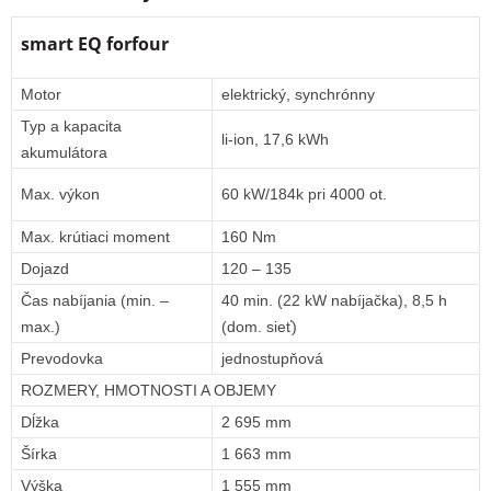
smart EQ forfour
Motor
elektrický, synchrónny
Typ a kapacita
li-ion, 17,6 kWh
akumulátora
Max. výkon
60 kW/184k pri 4000 ot.
Max. krútiaci moment
160 Nm
Dojazd
120 – 135
Čas nabíjania (min. –
40 min. (22 kW nabíjačka), 8,5 h
max.)
(dom. sieť)
Prevodovka
jednostupňová
ROZMERY, HMOTNOSTI A OBJEMY
Dĺžka
2 695 mm
Šírka
1 663 mm
Výška
1 555 mm