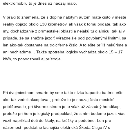
elektromobilu to je dnes už naozaj málo.
V praxi to znamená, že s doplna nabitým autom máte čisto v meste
reálny dojazd okolo 130 kilometrov, ak však k tomu pridáte, tak ako
my, dochádzanie z prímestskej oblasti a nejakú tú diaľnicu, tak aj v
prípade, že sa snažíte jazdiť výraznejšie pod povolenými limitmi, sa
len ako-tak dostanete na trojciferné číslo. A to ešte príliš nekúrime a
ani nechladíme… Takže spotreba logicky vychádza okolo 15 – 17
kWh, to potvrdzovali aj prístroje.
Pri dvojmiestnom smarte by sme takto nízku kapacitu batérie ešte
ako-tak vedeli akceptovať, pretože to je naozaj čisto mestské
približovadlo, pri štvormiestnom je to však už zásadný hendikep,
pretože pri ňom je logický predpoklad, že s ním budeme jazdiť viac,
voziť napríklad deti do školy, na krúžky a podobne. Len pre
názornosť, podstatne lacnejšia elektrická Škoda Citigo iV s