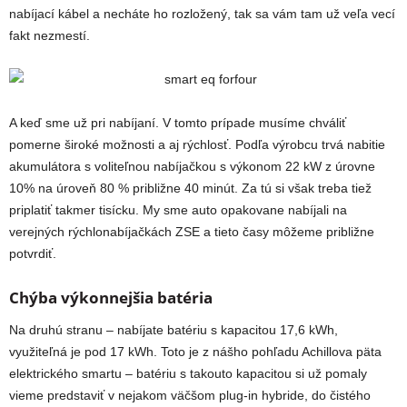
nabíjací kábel a necháte ho rozložený, tak sa vám tam už veľa vecí
fakt nezmestí.
A keď sme už pri nabíjaní. V tomto prípade musíme chváliť
pomerne široké možnosti a aj rýchlosť. Podľa výrobcu trvá nabitie
akumulátora s voliteľnou nabíjačkou s výkonom 22 kW z úrovne
10% na úroveň 80 % približne 40 minút. Za tú si však treba tiež
priplatiť takmer tisícku. My sme auto opakovane nabíjali na
verejných rýchlonabíjačkách ZSE a tieto časy môžeme približne
potvrdiť.
Chýba výkonnejšia batéria
Na druhú stranu – nabíjate batériu s kapacitou 17,6 kWh,
využiteľná je pod 17 kWh. Toto je z nášho pohľadu Achillova päta
elektrického smartu – batériu s takouto kapacitou si už pomaly
vieme predstaviť v nejakom väčšom plug-in hybride, do čistého