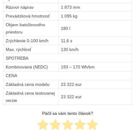
Rázvor náprav
1 873 mm
Prevádzková hmotnosť
1 095 kg
Objem batožinového
180 l
priestoru
Zrýchlenie 0-100 km/h
11,6 s
Max. rýchlosť
130 km/h
SPOTREBA
Kombinovaná (NEDC)
193 – 170 Wh/km
CENA
Základná cena modelu
23 322 eur
Základná cena testovanej
23 322 eur
verzie
Páčil sa vám tento článok?