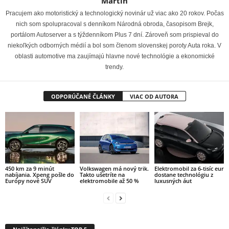
Martin
Pracujem ako motoristický a technologický novinár už viac ako 20 rokov. Počas
nich som spolupracoval s denníkom Národná obroda, časopisom Brejk,
portálom Autoserver a s týždenníkom Plus 7 dní. Zároveň som prispieval do
niekoľkých odborných médií a bol som členom slovenskej poroty Auta roka. V
oblasti automotive ma zaujímajú hlavne nové technológie a ekonomické
trendy.
ODPORÚČANÉ ČLÁNKY
VIAC OD AUTORA
450 km za 9 minút
Volkswagen má nový trik.
Elektromobil za 6-tisíc eur
nabíjania. Xpeng pošle do
Takto ušetríte na
dostane technológiu z
Európy nové SUV
elektromobile až 50 %
luxusných áut