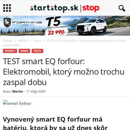
Domov
SPRÁVY
News
TEST smart EQ forfour: Elektromobil, ktorý možno trochu
zaspal dobu
SPRÁVY
NEWS
TESTY
TEST smart EQ forfour:
Elektromobil, ktorý možno trochu
zaspal dobu
Autor
Martin
-
7. mája 2020
Vynovený smart EQ forfour má
batériu, ktorá by sa už dnes skôr