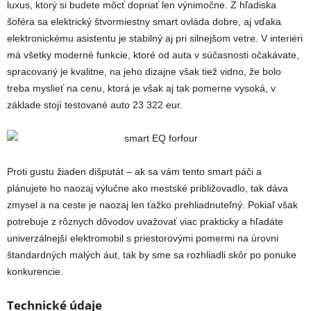
luxus, ktorý si budete môcť dopriať len výnimočne. Z hľadiska
šoféra sa elektrický štvormiestny smart ovláda dobre, aj vďaka
elektronickému asistentu je stabilný aj pri silnejšom vetre. V interiéri
má všetky moderné funkcie, ktoré od auta v súčasnosti očakávate,
spracovaný je kvalitne, na jeho dizajne však tiež vidno, že bolo
treba myslieť na cenu, ktorá je však aj tak pomerne vysoká, v
základe stojí testované auto 23 322 eur.
Proti gustu žiaden dišputát – ak sa vám tento smart páči a
plánujete ho naozaj výlučne ako mestské približovadlo, tak dáva
zmysel a na ceste je naozaj len ťažko prehliadnuteľný. Pokiaľ však
potrebuje z rôznych dôvodov uvažovať viac prakticky a hľadáte
univerzálnejší elektromobil s priestorovými pomermi na úrovni
štandardných malých áut, tak by sme sa rozhliadli skôr po ponuke
konkurencie.
Technické údaje