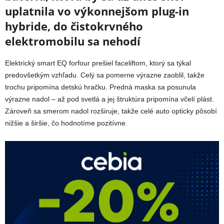
uplatnila vo výkonnejšom plug-in
hybride, do čistokrvného
elektromobilu sa nehodí
Elektrický smart EQ forfour prešiel faceliftom, ktorý sa týkal
predovšetkým vzhľadu. Celý sa pomerne výrazne zaoblil, takže
trochu pripomína detskú hračku. Predná maska sa posunula
výrazne nadol – až pod svetlá a jej štruktúra pripomína včelí plást.
Zároveň sa smerom nadol rozširuje, takže celé auto opticky pôsobí
nižšie a širšie, čo hodnotíme pozitívne.