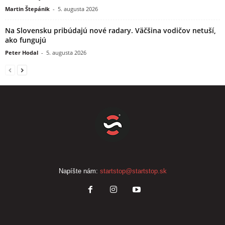
Martin Štepánik
-
5. augusta 2026
Na Slovensku pribúdajú nové radary. Väčšina vodičov netuší,
ako fungujú
Peter Hodal
-
5. augusta 2026
Napíšte nám:
startstop@startstop.sk