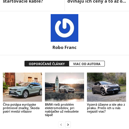
štartovacie káble?
dvíhajú ich ceny a to až o…
Robo Franc
ODPORÚČANÉ ČLÁNKY
VIAC OD AUTORA
Čína potápa európske
BMW rieši problém
Vyzerá úžasne a ide ako z
prémiové značky, Škoda
elektromobilov, pri
praku. Prečo ich u nás
patrí medzi víťazov
nabíjačke už nebudete
nejazdí viac?
tápať