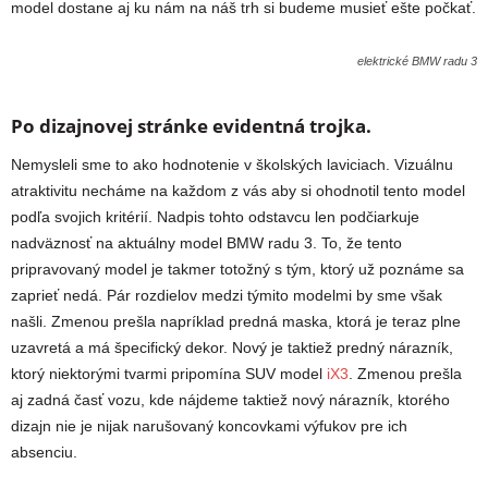
model dostane aj ku nám na náš trh si budeme musieť ešte počkať.
elektrické BMW radu 3
Po dizajnovej stránke evidentná trojka.
Nemysleli sme to ako hodnotenie v školských laviciach. Vizuálnu
atraktivitu necháme na každom z vás aby si ohodnotil tento model
podľa svojich kritérií. Nadpis tohto odstavcu len podčiarkuje
nadväznosť na aktuálny model BMW radu 3. To, že tento
pripravovaný model je takmer totožný s tým, ktorý už poznáme sa
zaprieť nedá. Pár rozdielov medzi týmito modelmi by sme však
našli. Zmenou prešla napríklad predná maska, ktorá je teraz plne
uzavretá a má špecifický dekor. Nový je taktiež predný nárazník,
ktorý niektorými tvarmi pripomína SUV model
iX3
. Zmenou prešla
aj zadná časť vozu, kde nájdeme taktiež nový nárazník, ktorého
dizajn nie je nijak narušovaný koncovkami výfukov pre ich
absenciu.