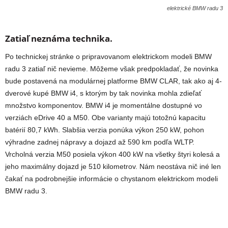
elektrické BMW radu 3
Zatiaľ neznáma technika.
Po technickej stránke o pripravovanom elektrickom modeli BMW
radu 3 zatiaľ nič nevieme. Môžeme však predpokladať, že novinka
bude postavená na modulárnej platforme BMW CLAR, tak ako aj 4-
dverové kupé BMW i4, s ktorým by tak novinka mohla zdieľať
množstvo komponentov. BMW i4 je momentálne dostupné vo
verziách eDrive 40 a M50. Obe varianty majú totožnú kapacitu
batérií 80,7 kWh. Slabšia verzia ponúka výkon 250 kW, pohon
výhradne zadnej nápravy a dojazd až 590 km podľa WLTP.
Vrcholná verzia M50 posiela výkon 400 kW na všetky štyri kolesá a
jeho maximálny dojazd je 510 kilometrov. Nám neostáva nič iné len
čakať na podrobnejšie informácie o chystanom elektrickom modeli
BMW radu 3.