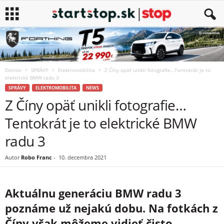
Domov
SPRÁVY
Elektromobilita
Z Číny opäť unikli fotografie…Tentokrát je to
elektrické BMW radu 3
SPRÁVY
ELEKTROMOBILITA
NEWS
Z Číny opäť unikli fotografie…
Tentokrát je to elektrické BMW
radu 3
Autor
Robo Franc
-
10. decembra 2021
Aktuálnu generáciu BMW radu 3
poznáme už nejakú dobu. Na fotkách z
Číny však môžeme vidieť čisto