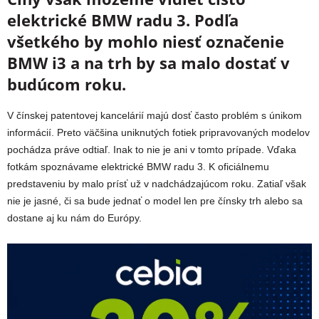
elektrické BMW radu 3. Podľa
všetkého by mohlo niesť označenie
BMW i3 a na trh by sa malo dostať v
budúcom roku.
V čínskej patentovej kancelárií majú dosť často problém s únikom
informácií. Preto väčšina uniknutých fotiek pripravovaných modelov
pochádza práve odtiaľ. Inak to nie je ani v tomto prípade. Vďaka
fotkám spoznávame elektrické BMW radu 3. K oficiálnemu
predstaveniu by malo prísť už v nadchádzajúcom roku. Zatiaľ však
nie je jasné, či sa bude jednať o model len pre čínsky trh alebo sa
dostane aj ku nám do Európy.