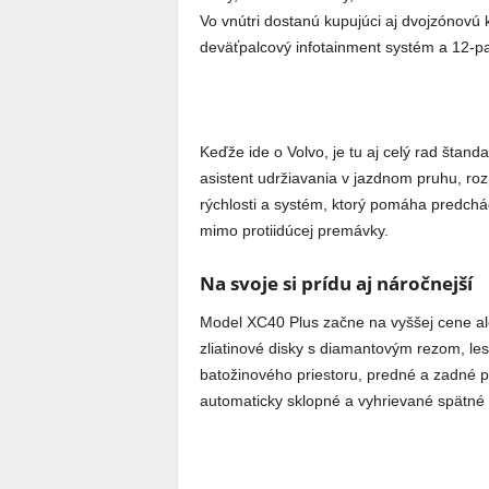
Vo vnútri dostanú kupujúci aj dvojzónovú 
deväťpalcový infotainment systém a 12-pal
Keďže ide o Volvo, je tu aj celý rad štan
asistent udržiavania v jazdnom pruhu, r
rýchlosti a systém, ktorý pomáha predchá
mimo protiidúcej premávky.
Na svoje si prídu aj náročnejší
Model XC40 Plus začne na vyššej cene al
zliatinové disky s diamantovým rezom, lesk
batožinového priestoru, predné a zadné 
automaticky sklopné a vyhrievané spätné 