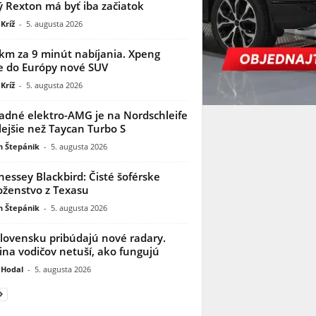
 Rexton má byť iba začiatok
Kríž
-
5. augusta 2026
km za 9 minút nabíjania. Xpeng
e do Európy nové SUV
Kríž
-
5. augusta 2026
adné elektro-AMG je na Nordschleife
lejšie než Taycan Turbo S
n Štepánik
-
5. augusta 2026
essey Blackbird: Čisté šoférske
ženstvo z Texasu
n Štepánik
-
5. augusta 2026
lovensku pribúdajú nové radary.
ina vodičov netuší, ako fungujú
 Hodal
-
5. augusta 2026