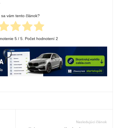
.
l sa vám tento článok?
dnotenie
5
/ 5. Počet hodnotení
2
Nasledujúci článok