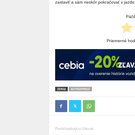
zastaviť a sám neskôr pokračovať v jazde
Páči
Priemerné ho
ZDROJ
AUTOEXPRESS
Predchádzajúci článok