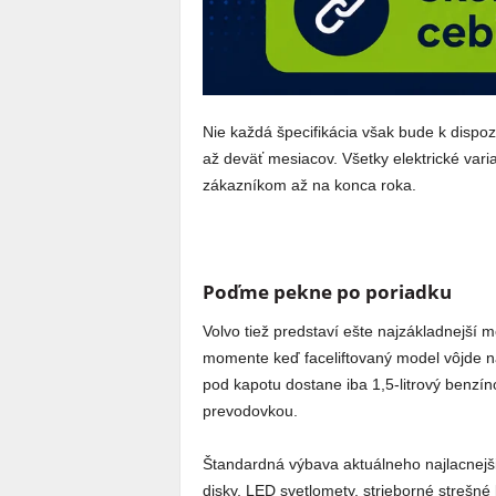
Nie každá špecifikácia však bude k dispoz
až deväť mesiacov. Všetky elektrické var
zákazníkom až na konca roka.
Poďme pekne po poriadku
Volvo tiež predstaví ešte najzákladnejší 
momente keď faceliftovaný model vôjde na
pod kapotu dostane iba 1,5-litrový benzí
prevodovkou.
Štandardná výbava aktuálneho najlacnejš
disky, LED svetlomety, strieborné strešné