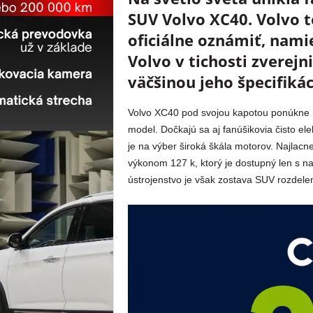
SUV Volvo XC40. Volvo to
oficiálne oznámiť, nam
Volvo v tichosti zverejn
väčšinou jeho špecifikác
Volvo XC40 pod svojou kapotou ponúkne mi
model. Dočkajú sa aj fanúšikovia čisto el
je na výber široká škála motorov. Najlacne
výkonom 127 k, ktorý je dostupný len s n
ústrojenstvo je však zostava SUV rozdelen