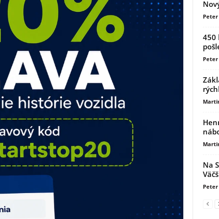
Nový
Peter 
450 
pošl
Peter 
Zákl
rých
Marti
Henn
nábo
Marti
Na S
Väčš
Peter