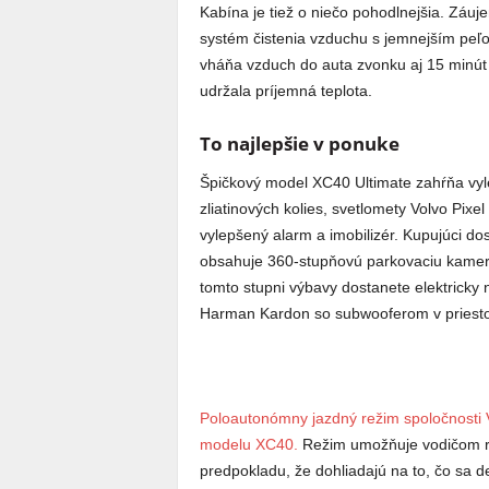
Kabína je tiež o niečo pohodlnejšia. Záuj
systém čistenia vzduchu s jemnejším peľo
vháňa vzduch do auta zvonku aj 15 minút 
udržala príjemná teplota.
To najlepšie v ponuke
Špičkový model XC40 Ultimate zahŕňa vyl
zliatinových kolies, svetlomety Volvo Pix
vylepšený alarm a imobilizér. Kupujúci do
obsahuje 360-stupňovú parkovaciu kamer
tomto stupni výbavy dostanete elektricky
Harman Kardon so subwooferom v priestor
Poloautonómny jazdný režim spoločnosti Vol
modelu XC40.
Režim umožňuje vodičom ru
predpokladu, že dohliadajú na to, čo sa 