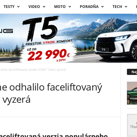
TESTY
VIDEO
MOTO
PORADŇA
TECH
alilo faceliftovaný model XC40! Takto vyzerá
Naj
 odhalilo faceliftovaný
 vyzerá
faceliftovaná verzia populárneho