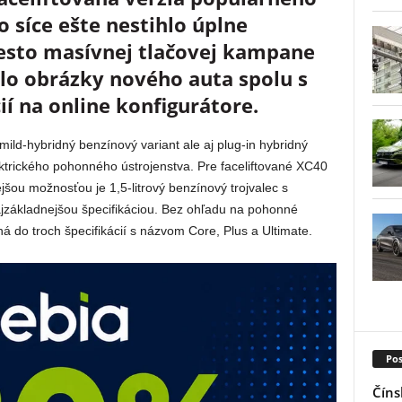
 síce ešte nestihlo úplne
iesto masívnej tlačovej kampane
ilo obrázky nového auta spolu s
ií na online konfigurátore.
ld-hybridný benzínový variant ale aj plug-in hybridný
ektrického pohonného ústrojenstva. Pre faceliftované XC40
jšou možnosťou je 1,5-litrový benzínový trojvalec s
ajzákladnejšou špecifikáciou. Bez ohľadu na pohonné
á do troch špecifikácií s názvom Core, Plus a Ultimate.
Pos
Číns