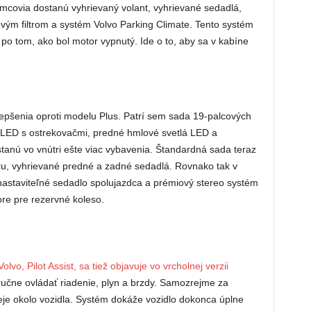
emcovia dostanú vyhrievaný volant, vyhrievané sedadlá,
vým filtrom a systém Volvo Parking Climate. Tento systém
po tom, ako bol motor vypnutý. Ide o to, aby sa v kabíne
epšenia oproti modelu Plus. Patrí sem sada 19-palcových
el LED s ostrekovačmi, predné hmlové svetlá LED a
stanú vo vnútri ešte viac vybavenia. Štandardná sada teraz
u, vyhrievané predné a zadné sedadlá. Rovnako tak v
 nastaviteľné sedadlo spolujazdca a prémiový stereo systém
e pre rezervné koleso.
vo, Pilot Assist, sa tiež objavuje vo vrcholnej verzii
čne ovládať riadenie, plyn a brzdy. Samozrejme za
deje okolo vozidla. Systém dokáže vozidlo dokonca úplne