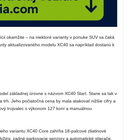
ícii okamžite – na niektoré varianty v ponuke SUV sa čaká
ianty aktualizovaného modelu XC40 sa napríklad dostanú k
model základnej úrovne s názvom XC40 Start. Stane sa tak v
 trh. Jeho počiatočná cena by mala atakovať nižšie cifry a
nový trojvalec s výkonom 127 koní a manuálnou
ieho variantu XC40 Core zahŕňa 18-palcové zliatinové
 lyžiny, zadné parkovacie senzory a automatické stierače.