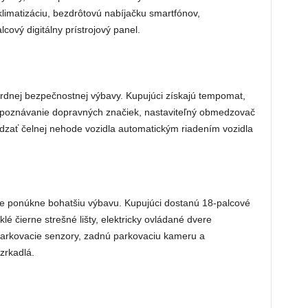
klimatizáciu, bezdrôtovú nabíjačku smartfónov,
cový digitálny prístrojový panel.
dardnej bezpečnostnej výbavy. Kupujúci získajú tempomat,
ozpoznávanie dopravných značiek, nastaviteľný obmedzovač
dzať čelnej nehode vozidla automatickým riadením vozidla
e ponúkne bohatšiu výbavu. Kupujúci dostanú 18-palcové
lé čierne strešné lišty, elektricky ovládané dvere
parkovacie senzory, zadnú parkovaciu kameru a
zrkadlá.