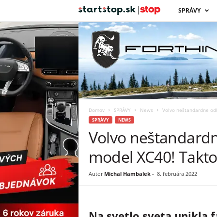
s
SPRÁVY
t
a
r
t
Domov
SPRÁVY
News
Volvo neštandardne odh
s
SPRÁVY
NEWS
Volvo neštandardne
t
model XC40! Takto
o
Autor
Michal Hambalek
-
8. februára 2022
p
Na svetlo sveta unikla 