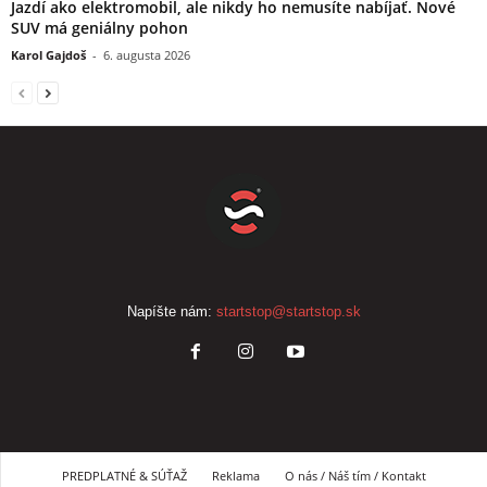
Jazdí ako elektromobil, ale nikdy ho nemusíte nabíjať. Nové
SUV má geniálny pohon
Karol Gajdoš
-
6. augusta 2026
Napíšte nám:
startstop@startstop.sk
PREDPLATNÉ & SÚŤAŽ
Reklama
O nás / Náš tím / Kontakt