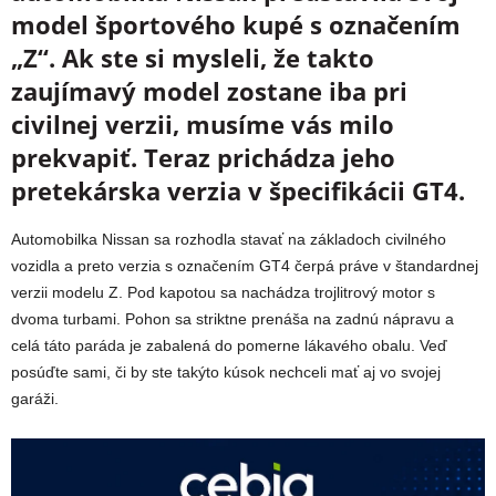
model športového kupé s označením
„Z“. Ak ste si mysleli, že takto
zaujímavý model zostane iba pri
civilnej verzii, musíme vás milo
prekvapiť. Teraz prichádza jeho
pretekárska verzia v špecifikácii GT4.
Automobilka Nissan sa rozhodla stavať na základoch civilného
vozidla a preto verzia s označením GT4 čerpá práve v štandardnej
verzii modelu Z. Pod kapotou sa nachádza trojlitrový motor s
dvoma turbami. Pohon sa striktne prenáša na zadnú nápravu a
celá táto paráda je zabalená do pomerne lákavého obalu. Veď
posúďte sami, či by ste takýto kúsok nechceli mať aj vo svojej
garáži.