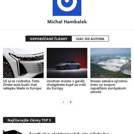
Michal Hambalek
ODPORÚČANÉ ČLÁNKY
VIAC OD AUTORA
Už sa to rozbieha. Tieto
Uvoľnite miesto v garáži,
Nissan zatvára výrobnú
čínske autá budú mať
chuligánske kupé sa vráti
linku vo svojom
nálepku Made in Europe
do Európy
najväčšom európskom
závode
Najčítanejšie články TOP 5