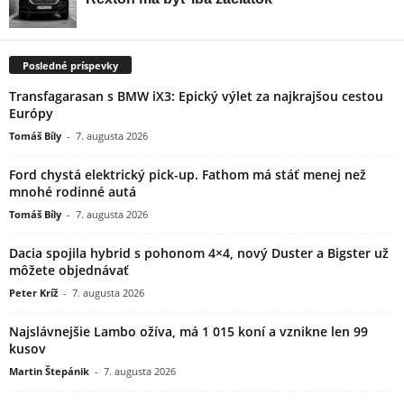
Posledné príspevky
Transfagarasan s BMW iX3: Epický výlet za najkrajšou cestou
Európy
Tomáš Bíly
-
7. augusta 2026
Ford chystá elektrický pick-up. Fathom má stáť menej než
mnohé rodinné autá
Tomáš Bíly
-
7. augusta 2026
Dacia spojila hybrid s pohonom 4×4, nový Duster a Bigster už
môžete objednávať
Peter Kríž
-
7. augusta 2026
Najslávnejšie Lambo ožíva, má 1 015 koní a vznikne len 99
kusov
Martin Štepánik
-
7. augusta 2026