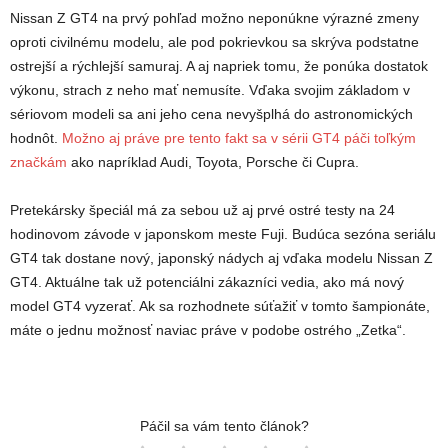
Nissan Z GT4 na prvý pohľad možno neponúkne výrazné zmeny
oproti civilnému modelu, ale pod pokrievkou sa skrýva podstatne
ostrejší a rýchlejší samuraj. A aj napriek tomu, že ponúka dostatok
výkonu, strach z neho mať nemusíte. Vďaka svojim základom v
sériovom modeli sa ani jeho cena nevyšplhá do astronomických
hodnôt.
Možno aj práve pre tento fakt sa v sérii GT4 páči toľkým
značkám
ako napríklad Audi, Toyota, Porsche či Cupra.
Pretekársky špeciál má za sebou už aj prvé ostré testy na 24
hodinovom závode v japonskom meste Fuji. Budúca sezóna seriálu
GT4 tak dostane nový, japonský nádych aj vďaka modelu Nissan Z
GT4. Aktuálne tak už potenciálni zákazníci vedia, ako má nový
model GT4 vyzerať. Ak sa rozhodnete súťažiť v tomto šampionáte,
máte o jednu možnosť naviac práve v podobe ostrého „Zetka“.
Páčil sa vám tento článok?