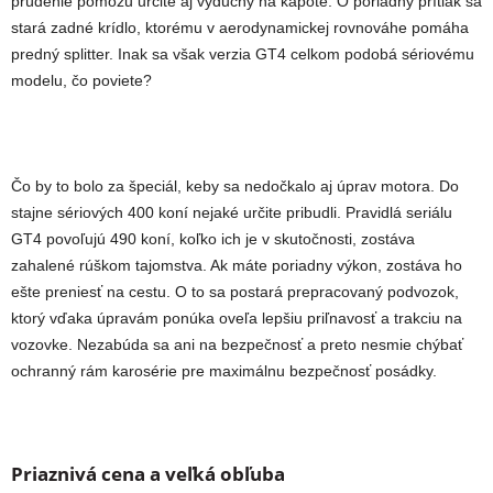
prúdenie pomôžu určite aj výduchy na kapote. O poriadny prítlak sa
stará zadné krídlo, ktorému v aerodynamickej rovnováhe pomáha
predný splitter. Inak sa však verzia GT4 celkom podobá sériovému
modelu, čo poviete?
Čo by to bolo za špeciál, keby sa nedočkalo aj úprav motora. Do
stajne sériových 400 koní nejaké určite pribudli. Pravidlá seriálu
GT4 povoľujú 490 koní, koľko ich je v skutočnosti, zostáva
zahalené rúškom tajomstva. Ak máte poriadny výkon, zostáva ho
ešte preniesť na cestu. O to sa postará prepracovaný podvozok,
ktorý vďaka úpravám ponúka oveľa lepšiu priľnavosť a trakciu na
vozovke. Nezabúda sa ani na bezpečnosť a preto nesmie chýbať
ochranný rám karosérie pre maximálnu bezpečnosť posádky.
Priaznivá cena a veľká obľuba