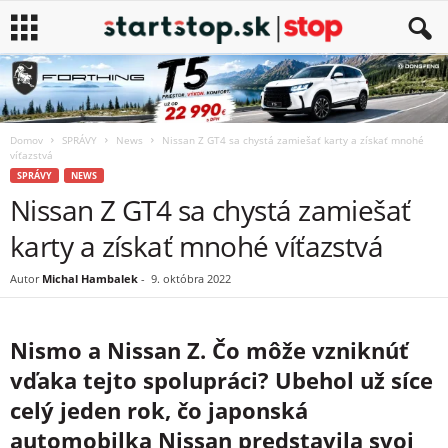
Domov
SPRÁVY
News
Nissan Z GT4 sa chystá zamiešať karty a získať mnohé
víťazstvá
SPRÁVY
NEWS
Nissan Z GT4 sa chystá zamiešať
karty a získať mnohé víťazstvá
Autor
Michal Hambalek
-
9. októbra 2022
Nismo a Nissan Z. Čo môže vzniknúť
vďaka tejto spolupráci? Ubehol už síce
celý jeden rok, čo japonská
automobilka Nissan predstavila svoj