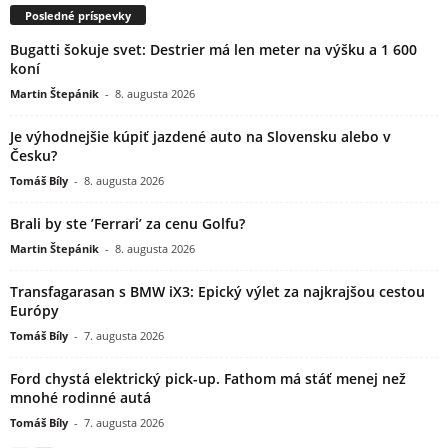
Posledné príspevky
Bugatti šokuje svet: Destrier má len meter na výšku a 1 600
koní
Martin Štepánik
-
8. augusta 2026
Je výhodnejšie kúpiť jazdené auto na Slovensku alebo v
Česku?
Tomáš Bíly
-
8. augusta 2026
Brali by ste ’Ferrari’ za cenu Golfu?
Martin Štepánik
-
8. augusta 2026
Transfagarasan s BMW iX3: Epický výlet za najkrajšou cestou
Európy
Tomáš Bíly
-
7. augusta 2026
Ford chystá elektrický pick-up. Fathom má stáť menej než
mnohé rodinné autá
Tomáš Bíly
-
7. augusta 2026