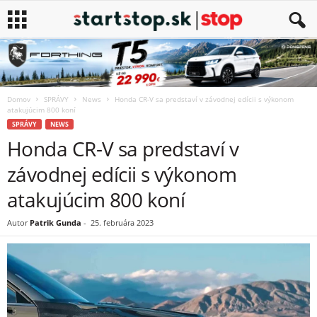
Domov
SPRÁVY
News
Honda CR-V sa predstaví v závodnej edícii s výkonom
atakujúcim 800 koní
SPRÁVY
NEWS
Honda CR-V sa predstaví v
závodnej edícii s výkonom
atakujúcim 800 koní
Autor
Patrik Gunda
-
25. februára 2023