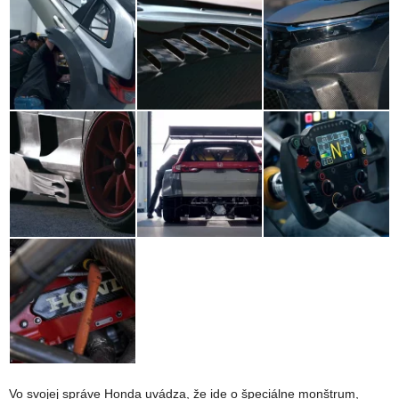
Vo svojej správe Honda uvádza, že ide o špeciálne monštrum,