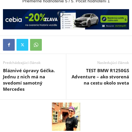
Priemerné hodnotenie
5
/ 5. Počet hodnotení
1
Predchádzajúci článok
Nasledujúci článok
Bláznivé úpravy Géčka.
TEST BMW R1250GS
Jednu z nich má na
Adventure – ako stvorená
svedomí samotný
na cestu okolo sveta
Mercedes