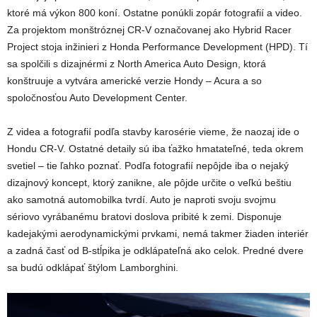
ktoré má výkon 800 koní. Ostatne ponúkli zopár fotografií a video.
Za projektom monštróznej CR-V označovanej ako Hybrid Racer
Project stoja inžinieri z Honda Performance Development (HPD). Tí
sa spolčili s dizajnérmi z North America Auto Design, ktorá
konštruuje a vytvára americké verzie Hondy – Acura a so
spoločnosťou Auto Development Center.
Z videa a fotografií podľa stavby karosérie vieme, že naozaj ide o
Hondu CR-V. Ostatné detaily sú iba ťažko hmatateľné, teda okrem
svetiel – tie ľahko poznať. Podľa fotografií nepôjde iba o nejaký
dizajnový koncept, ktorý zanikne, ale pôjde určite o veľkú beštiu
ako samotná automobilka tvrdí. Auto je naproti svoju svojmu
sériovo vyrábanému bratovi doslova pribité k zemi. Disponuje
kadejakými aerodynamickými prvkami, nemá takmer žiaden interiér
a zadná časť od B-stĺpika je odklápateľná ako celok. Predné dvere
sa budú odklápať štýlom Lamborghini.