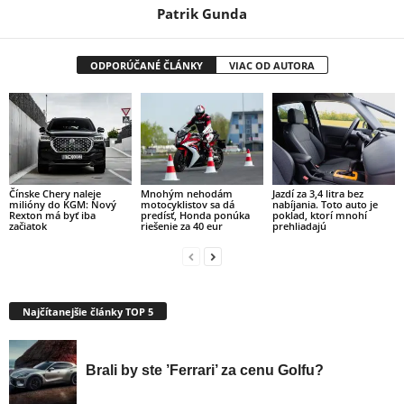
Patrik Gunda
ODPORÚČANÉ ČLÁNKY
VIAC OD AUTORA
Čínske Chery naleje
Mnohým nehodám
Jazdí za 3,4 litra bez
milióny do KGM: Nový
motocyklistov sa dá
nabíjania. Toto auto je
Rexton má byť iba
predísť, Honda ponúka
poklad, ktorí mnohí
začiatok
riešenie za 40 eur
prehliadajú
Najčítanejšie články TOP 5