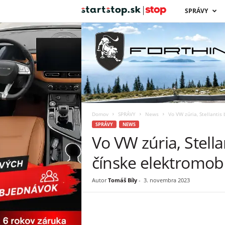
s
SPRÁVY
t
a
r
t
Domov
SPRÁVY
News
Vo VW zúria, Stellantis
s
SPRÁVY
NEWS
Vo VW zúria, Stell
t
čínske elektromobi
o
Autor
Tomáš Bíly
-
3. novembra 2023
p