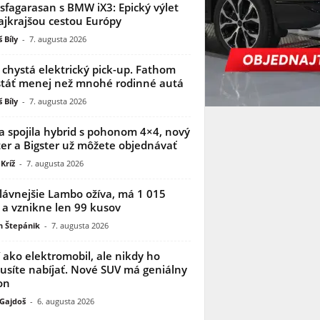
sfagarasan s BMW iX3: Epický výlet
ajkrajšou cestou Európy
 Bíly
-
7. augusta 2026
 chystá elektrický pick-up. Fathom
táť menej než mnohé rodinné autá
 Bíly
-
7. augusta 2026
a spojila hybrid s pohonom 4×4, nový
er a Bigster už môžete objednávať
Kríž
-
7. augusta 2026
lávnejšie Lambo ožíva, má 1 015
 a vznikne len 99 kusov
n Štepánik
-
7. augusta 2026
í ako elektromobil, ale nikdy ho
síte nabíjať. Nové SUV má geniálny
on
 Gajdoš
-
6. augusta 2026