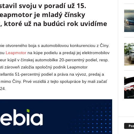
stavil svoju v poradí už 15.
eapmotor je mladý čínsky
 ktoré už na budúci rok uvidíme
 nie otvoreného boja s automobilovou konkurenciou z Číny.
kou
Leapmotor
na kúpe podielu a predaji jej elektromobilov
ur kúpil v čínskej automobilke 20-percentný podiel, resp.
sti zároveň založia spoločný podnik Leapmotor
ellantis 51-percentný podiel a práva na vývoz, predaj a
imo Číny. Prvé vozidlá z tejto spolupráce by mali začať
024.
Pos