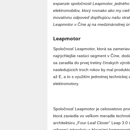
expanzie spoločnosti Leapmotor, jedného 
elektromobilov, ktorý rovnako ako my ciel
inovatívnu odpoveď doplňujúcu našu stra
Leapmotor v Číne aj na medzinárodnej úr
Leapmotor
Spoločnosť Leapmotor, ktorá sa zameriava n
najrýchlejšie rastúci segment v Číne, dod
sa zaradila do prvej tretiny čínskych výro
nasledujúcich troch rokov by mal produkt
až E, a to s využitím jednotnej technickej
elektromotory.
Spoločnosť Leapmotor je celosvetovo prv
ktorá zaviedla vo veľkom meradle technológ
architektúru „Four-Leaf Clover“ Leap 3.0 
výkonnú interakciu s hlavnými komponentm