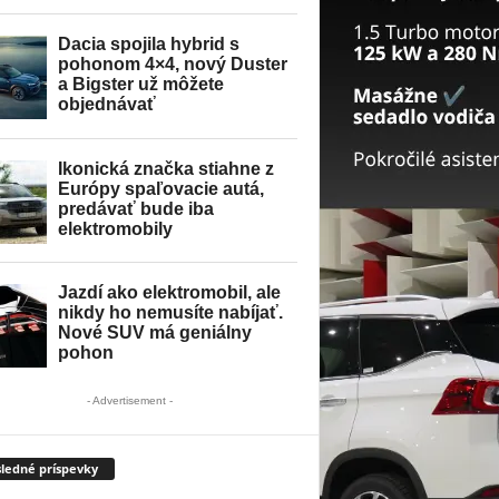
- Advertisement -
ledné príspevky