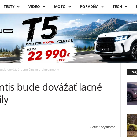
TESTY
VIDEO
MOTO
PORADŇA
TECH
 bude dovážať lacné čínske elektromobily
Naj
antis bude dovážať lacné
ly
Foto: Leapmotor