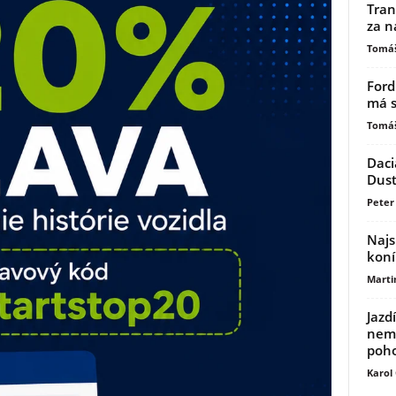
Tran
za n
Tomáš
Ford
má s
Tomáš
Daci
Dust
Peter 
Najs
koní
Marti
Jazd
nemu
poh
Karol