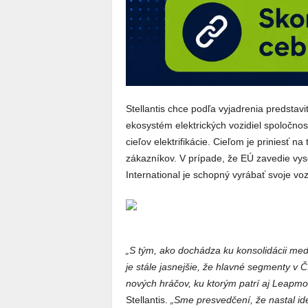
Stellantis chce podľa vyjadrenia predstav
ekosystém elektrických vozidiel spoločnos
cieľov elektrifikácie. Cieľom je priniesť n
zákazníkov. V prípade, že EÚ zavedie vys
International je schopný vyrábať svoje voz
„S tým, ako dochádza ku konsolidácii medz
je stále jasnejšie, že hlavné segmenty v 
nových hráčov, ku ktorým patrí aj Leapmot
Stellantis.
„Sme presvedčení, že nastal ide