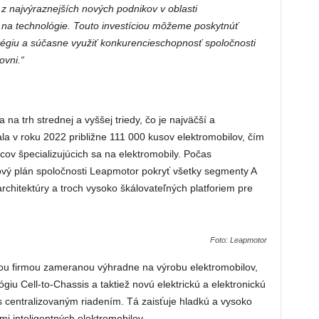
z najvýraznejších nových podnikov v oblasti
i na technológie. Touto investíciou môžeme poskytnúť
tégiu a súčasne využiť konkurencieschopnosť spoločnosti
ovni.“
a trh strednej a vyššej triedy, čo je najväčší a
ala v roku 2022 približne 111 000 kusov elektromobilov, čím
bcov špecializujúcich sa na elektromobily. Počas
ový plán spoločnosti Leapmotor pokryť všetky segmenty A
 architektúry a troch vysoko škálovateľných platforiem pre
Foto: Leapmotor
ou firmou zameranou výhradne na výrobu elektromobilov,
iu Cell-to-Chassis a taktiež novú elektrickú a elektronickú
s centralizovaným riadením. Tá zaisťuje hladkú a vysoko
i inteligentných elektromobilov.