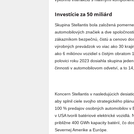
Investície za 50 miliárd
Skupina Stellantis bola založená pomern
automobilových značiek a dve spoločnosti 
zákazníkom bezpečnú, čistú a cenovo dost
výrobných prevádzok vo viac ako 30 krajin
ako 6 miliónov vozidiel s čistým obratom 1
polovici roku 2023 dosiahla skupina jede
činnosti v automobilovom odvetví, a to 14
Koncern Stellantis v nasledujúcich desiatic
aby splnil ciele svojho strategického plá
100 % predajov osobných automobilov v 
v USA tvorili batériové elektrické vozidlá.
približne 400 GWh kapacity batérií, čo d
Severnej Amerike a Európe.