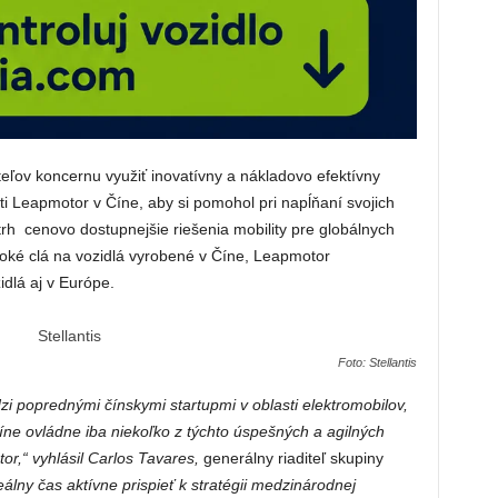
iteľov koncernu využiť inovatívny a nákladovo efektívny
ti Leapmotor v Číne, aby si pomohol pri napĺňaní svojich
a trh cenovo dostupnejšie riešenia mobility pre globálnych
oké clá na vozidlá vyrobené v Číne, Leapmotor
idlá aj v Európe.
Foto: Stellantis
i poprednými čínskymi startupmi v oblasti elektromobilov,
Číne ovládne iba niekoľko z týchto úspešných a agilných
or,“ vyhlásil Carlos Tavares,
generálny riaditeľ skupiny
álny čas aktívne prispieť k stratégii medzinárodnej