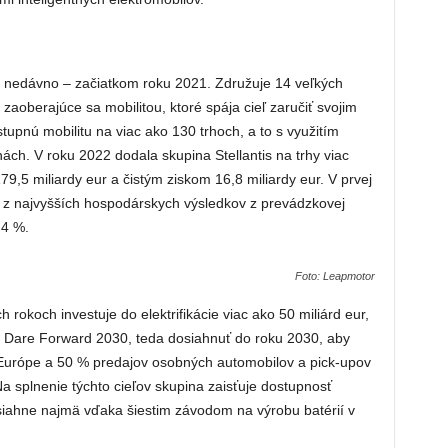
e nedávno – začiatkom roku 2021. Združuje 14 veľkých
zaoberajúce sa mobilitou, ktoré spája cieľ zaručiť svojim
upnú mobilitu na viac ako 130 trhoch, a to s využitím
ách. V roku 2022 dodala skupina Stellantis na trhy viac
79,5 miliardy eur a čistým ziskom 16,8 miliardy eur. V prvej
n z najvyšších hospodárskych výsledkov z prevádzkovej
,4 %.
Foto: Leapmotor
h rokoch investuje do elektrifikácie viac ako 50 miliárd eur,
nu Dare Forward 2030, teda dosiahnuť do roku 2030, aby
Európe a 50 % predajov osobných automobilov a pick-upov
 Na splnenie týchto cieľov skupina zaisťuje dostupnosť
osiahne najmä vďaka šiestim závodom na výrobu batérií v