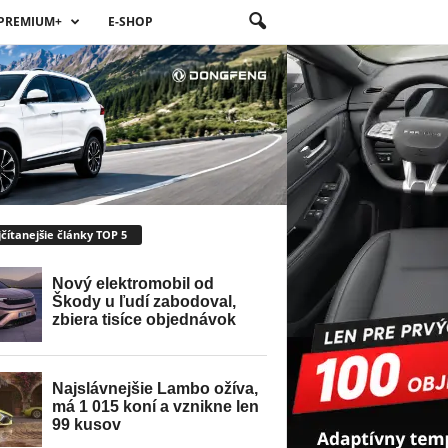
PREMIUM+
E-SHOP
čítanejšie články TOP 5