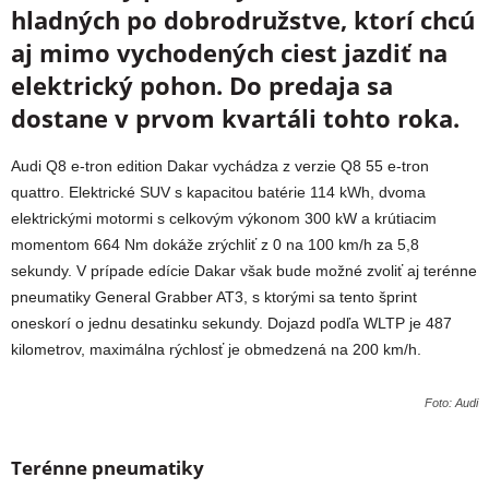
hladných po dobrodružstve, ktorí chcú
aj mimo vychodených ciest jazdiť na
elektrický pohon. Do predaja sa
dostane v prvom kvartáli tohto roka.
Audi Q8
e-tron
edition Dakar vychádza z verzie Q8 55
e-tron
quattro. Elektrické SUV s kapacitou batérie 114 kWh, dvoma
elektrickými motormi s celkovým výkonom 300 kW a krútiacim
momentom 664 Nm dokáže zrýchliť z 0 na 100 km/h za 5,8
sekundy. V prípade edície Dakar však bude možné zvoliť aj terénne
pneumatiky General Grabber AT3, s ktorými sa tento šprint
oneskorí o jednu desatinku sekundy. Dojazd podľa WLTP je 487
kilometrov, maximálna rýchlosť je obmedzená na 200 km/h.
Foto: Audi
Terénne pneumatiky