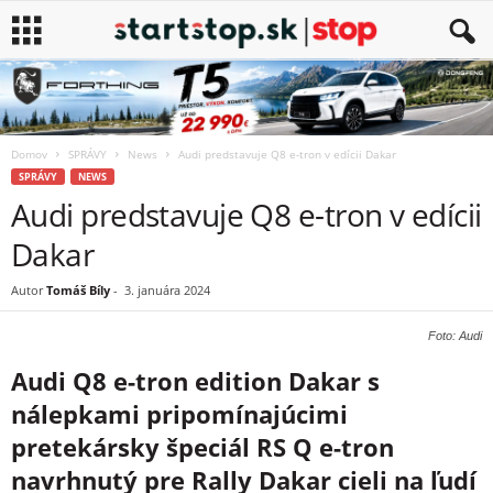
Domov
SPRÁVY
News
Audi predstavuje Q8 e-tron v edícii Dakar
SPRÁVY
NEWS
Audi predstavuje Q8 e-tron v edícii
Dakar
Autor
Tomáš Bíly
-
3. januára 2024
Foto: Audi
Audi Q8 e-tron edition Dakar s
nálepkami pripomínajúcimi
pretekársky špeciál RS Q e-tron
navrhnutý pre Rally Dakar cieli na ľudí