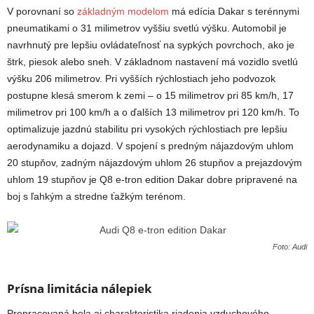
V porovnaní so
základným modelom
má edícia Dakar s terénnymi
pneumatikami o 31 milimetrov vyššiu svetlú výšku. Automobil je
navrhnutý pre lepšiu ovládateľnosť na sypkých povrchoch, ako je
štrk, piesok alebo sneh. V základnom nastavení má vozidlo svetlú
výšku 206 milimetrov. Pri vyšších rýchlostiach jeho podvozok
postupne klesá smerom k zemi – o 15 milimetrov pri 85 km/h, 17
milimetrov pri 100 km/h a o ďalších 13 milimetrov pri 120 km/h. To
optimalizuje jazdnú stabilitu pri vysokých rýchlostiach pre lepšiu
aerodynamiku a dojazd. V spojení s predným nájazdovým uhlom
20 stupňov, zadným nájazdovým uhlom 26 stupňov a prejazdovým
uhlom 19 stupňov je Q8 e-tron edition Dakar dobre pripravené na
boj s ľahkým a stredne ťažkým terénom.
Foto: Audi
Prísna limitácia nálepiek
Prepracovaná bola aj charakteristika riadenia vzduchového