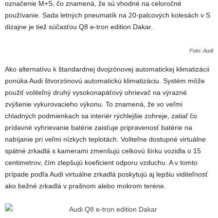
označenie M+S, čo znamená, že sú vhodné na celoročné
používanie. Sada letných pneumatík na 20-palcových kolesách v S
dizajne je tiež súčasťou Q8
e-tron
edition Dakar.
Foto: Audi
Ako alternatívu k štandardnej dvojzónovej automatickej klimatizácii
ponúka Audi štvorzónovú automatickú klimatizáciu. Systém môže
použiť voliteľný druhý vysokonapäťový ohrievač na výrazné
zvýšenie vykurovacieho výkonu. To znamená, že vo veľmi
chladných podmienkach sa interiér rýchlejšie zohreje, zatiaľ čo
prídavné vyhrievanie batérie zaisťuje pripravenosť batérie na
nabíjanie pri veľmi nízkych teplotách. Voliteľne dostupné virtuálne
spätné zrkadlá s kamerami zmenšujú celkovú šírku vozidla o 15
centimetrov, čím zlepšujú koeficient odporu vzduchu. A v tomto
prípade podľa Audi virtuálne zrkadlá poskytujú aj lepšiu viditeľnosť
ako bežné zrkadlá v prašnom alebo mokrom teréne.