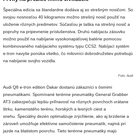
Špeciálna edícia sa štandardne dodáva aj so strešným nosičom. So
svojou nosnosťou 40 kilogramov možno strešný nosič použiť na
uloženie rôznych predmetov. Súčasťou je taška na strešný nosič a
popruhy na pripevnenie príslušenstva. Druhú nabíjaciu zásuvku
možno použiť na nabíjanie vysokonapäťovej batérie pomocou
kombinovaného nabíjacieho systému typu CCS2.
Nabíjací systém
e-tron
navyše ponúka všetko, čo milovníci dobrodružstiev potrebujú
na nabíjanie svojho vozidla.
Foto: Audi
Audi Q8
e-tron
edition Dakar dostanú zákazníci s ôsmimi
pneumatikami. Spomínané terénne pneumatiky General Grabber
AT3 zabezpečujú lepšiu priľnavosť na rôznych povrchoch vrátane
štrku, kamenistého terénu, horských a lesných ciest a
snehu. Špeciálny dezén optimalizuje zrýchlenie, ako aj brzdenie a
zároveň umožňuje efektívne samočistenie pneumatík, najmä pri
jazde na blatistom povrchu. Tieto terénne pneumatiky majú