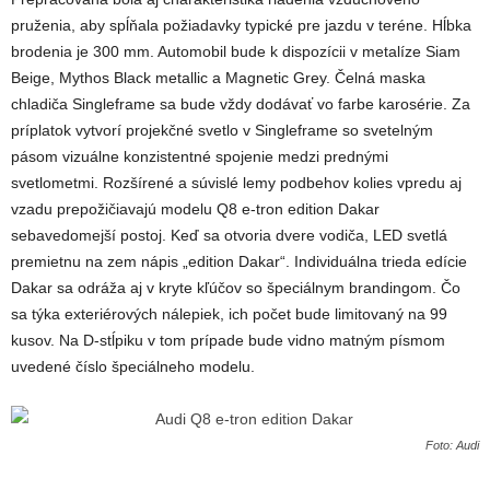
pruženia, aby spĺňala požiadavky typické pre jazdu v teréne. Hĺbka
brodenia je 300 mm. Automobil bude k dispozícii v metalíze Siam
Beige, Mythos Black metallic a Magnetic Grey. Čelná maska
chladiča Singleframe sa bude vždy dodávať vo farbe karosérie. Za
príplatok vytvorí projekčné svetlo v Singleframe so svetelným
pásom vizuálne konzistentné spojenie medzi prednými
svetlometmi. Rozšírené a súvislé lemy podbehov kolies vpredu aj
vzadu prepožičiavajú modelu Q8
e-tron
edition Dakar
sebavedomejší postoj. Keď sa otvoria dvere vodiča, LED svetlá
premietnu na zem nápis „edition Dakar“. Individuálna trieda edície
Dakar sa odráža aj v kryte kľúčov so špeciálnym brandingom. Čo
sa týka exteriérových nálepiek, ich počet bude limitovaný na 99
kusov. Na D-stĺpiku v tom prípade bude vidno matným písmom
uvedené číslo špeciálneho modelu.
Foto: Audi