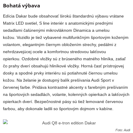
Bohatá výbava
Edícia Dakar bude obsahovať širokú štandardnú výbavu vrátane
Matrix LED svetiel, S line interiér s anatomickými prednými
sedadlami čalúnenými mikrovláknom Dinamica a umelou
kožou. Vozidlo je tiež vybavené multifunkčným športovým koženým
volantom, elegantným čiernym obložením strechy, pedálmi z
nehrdzavejúcej ocele a komfortnou stredovou lakťovou
opierkou. Ozdobné vložky sú z brúseného matného hliníka, zatiaľ
čo prahy dverí obsahujú hliníkové vložky. Horná časť prístrojovej
dosky a spodné prvky interiéru sú potiahnuté čiernou umelou
kožou. Na želanie je dostupný balík prešívania Audi Sport v
červenej farbe. Pridáva kontrastné akcenty s farebným prešívaním
na športových sedadlách, volante, kolenných opierkach a lakťových
opierkach dverí. Bezpečnostné pásy sú tiež lemované červenou
farbou, aby dokonale ladili so športovým dojmom v kabíne.
Foto: Audi