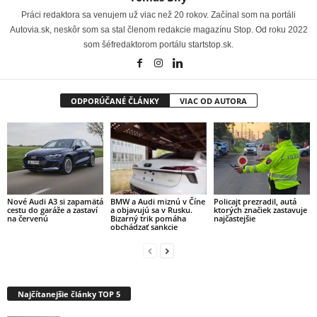
Práci redaktora sa venujem už viac než 20 rokov. Začínal som na portáli
Autovia.sk, neskôr som sa stal členom redakcie magazínu Stop. Od roku 2022
som šéfredaktorom portálu startstop.sk.
ODPORÚČANÉ ČLÁNKY
VIAC OD AUTORA
Nové Audi A3 si zapamätá
Policajt prezradil, autá
BMW a Audi miznú v Číne
cestu do garáže a zastaví
ktorých značiek zastavuje
a objavujú sa v Rusku.
na červenú
najčastejšie
Bizarný trik pomáha
obchádzať sankcie
Najčítanejšie články TOP 5