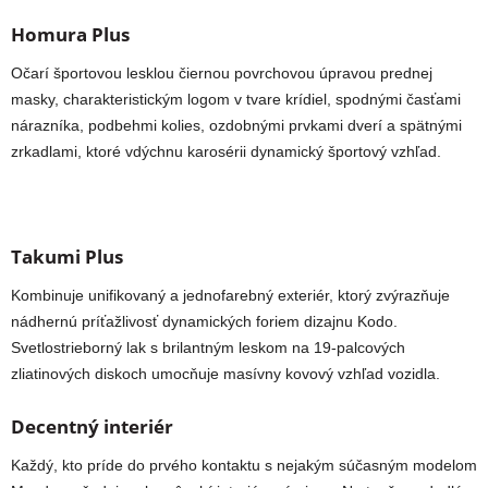
Homura Plus
Očarí športovou lesklou čiernou povrchovou úpravou prednej
masky, charakteristickým logom v tvare krídiel, spodnými časťami
nárazníka, podbehmi kolies, ozdobnými prvkami dverí a spätnými
zrkadlami, ktoré vdýchnu karosérii dynamický športový vzhľad.
Takumi Plus
Kombinuje unifikovaný a jednofarebný exteriér, ktorý zvýrazňuje
nádhernú príťažlivosť dynamických foriem dizajnu Kodo.
Svetlostrieborný lak s brilantným leskom na 19-palcových
zliatinových diskoch umocňuje masívny kovový vzhľad vozidla.
Decentný interiér
Každý, kto príde do prvého kontaktu s nejakým súčasným modelom