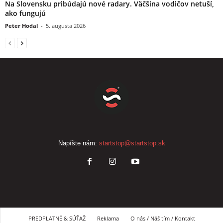
Na Slovensku pribúdajú nové radary. Väčšina vodičov netuší,
ako fungujú
Peter Hodal
-
5. augusta 2026
Napíšte nám:
startstop@startstop.sk
PREDPLATNÉ & SÚŤAŽ
Reklama
O nás / Náš tím / Kontakt