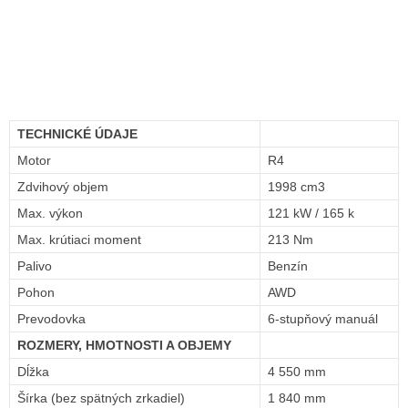
TECHNICKÉ ÚDAJE
Motor
R4
Zdvihový objem
1998 cm3
Max. výkon
121 kW / 165 k
Max. krútiaci moment
213 Nm
Palivo
Benzín
Pohon
AWD
Prevodovka
6-stupňový manuál
ROZMERY, HMOTNOSTI A OBJEMY
Dĺžka
4 550 mm
Šírka (bez spätných zrkadiel)
1 840 mm