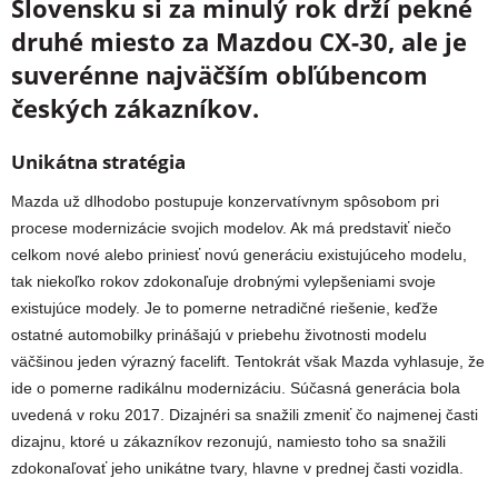
Slovensku si za minulý rok drží pekné
druhé miesto za Mazdou CX-30, ale je
suverénne najväčším obľúbencom
českých zákazníkov.
Unikátna stratégia
Mazda už dlhodobo postupuje konzervatívnym spôsobom pri
procese modernizácie svojich modelov. Ak má predstaviť niečo
celkom nové alebo priniesť novú generáciu existujúceho modelu,
tak niekoľko rokov zdokonaľuje drobnými vylepšeniami svoje
existujúce modely. Je to pomerne netradičné riešenie, keďže
ostatné automobilky prinášajú v priebehu životnosti modelu
väčšinou jeden výrazný facelift. Tentokrát však Mazda vyhlasuje, že
ide o pomerne radikálnu modernizáciu. Súčasná generácia bola
uvedená v roku 2017. Dizajnéri sa snažili zmeniť čo najmenej časti
dizajnu, ktoré u zákazníkov rezonujú, namiesto toho sa snažili
zdokonaľovať jeho unikátne tvary, hlavne v prednej časti vozidla.