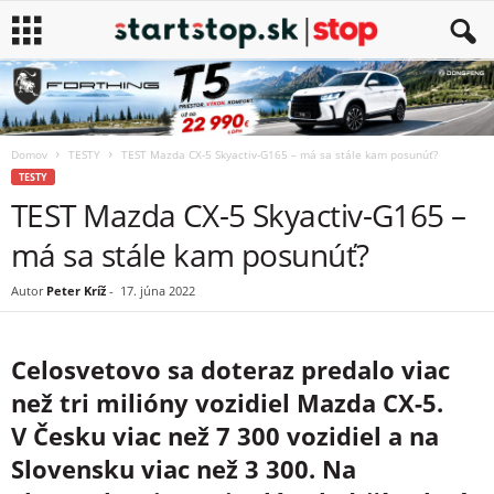
Domov
TESTY
TEST Mazda CX-5 Skyactiv-G165 – má sa stále kam posunúť?
TESTY
TEST Mazda CX-5 Skyactiv-G165 –
má sa stále kam posunúť?
Autor
Peter Kríž
-
17. júna 2022
Celosvetovo sa doteraz predalo viac
než tri milióny vozidiel Mazda CX-5.
V Česku viac než 7 300 vozidiel a na
Slovensku viac než 3 300. Na