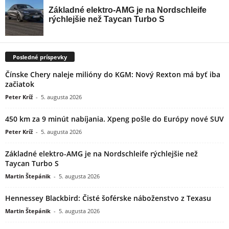
Posledné príspevky
Čínske Chery naleje milióny do KGM: Nový Rexton má byť iba
začiatok
Peter Kríž
-
5. augusta 2026
450 km za 9 minút nabíjania. Xpeng pošle do Európy nové SUV
Peter Kríž
-
5. augusta 2026
Základné elektro-AMG je na Nordschleife rýchlejšie než
Taycan Turbo S
Martin Štepánik
-
5. augusta 2026
Hennessey Blackbird: Čisté šoférske náboženstvo z Texasu
Martin Štepánik
-
5. augusta 2026