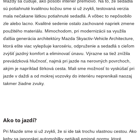
Mazdy sa čuduje, ako pôsobí interiér prémiovo. Na to, že sedadlá
sú potiahnuté kvalitnou kožou sme si už zvykli, testovaná verzia
mala nečakane látkou potiahnuté sedadlá. A vôbec to nepôsobilo
zle alebo lacno. Kvalitné sedenie ostalo zachované napriek zmene
použitého materiálu. Mimochodom, pri modernizácii sa využila
ďalšia generácia architektúry Mazda Skyactiv-Vehicle Architecture,
ktorá ešte viac vylepšuje karosériu, odpruženie a sedadlá s cieľom
zvýšiť jazdný komfort a eliminovať únavu. Výrazne sa tiež znížila
prevádzková hlučnosť, najmä pri jazde na nerovných povrchoch,
akým je napríklad štrková cesta. Mali sme možnosť to vyskúšať pri
jazde v daždi a od mokrej vozovky do interiéru neprenikali naozaj
takmer žiadne zvuky.
Ako to jazdí?
Pri Mazde sme si už zvykli, že si ide tak trochu vlastnou cestou. Ako
keby sa japonskej automobilky netýkali emisné normy, ktoré