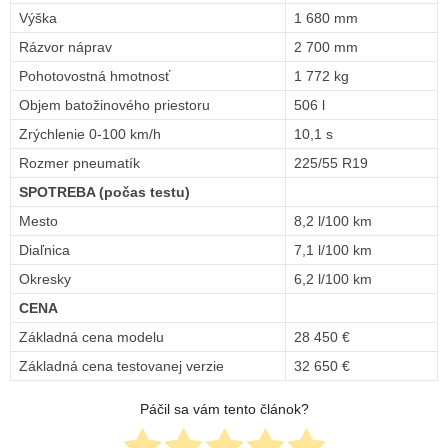
Výška
1 680 mm
Rázvor náprav
2 700 mm
Pohotovostná hmotnosť
1 772 kg
Objem batožinového priestoru
506 l
Zrýchlenie 0-100 km/h
10,1 s
Rozmer pneumatík
225/55 R19
SPOTREBA (počas testu)
Mesto
8,2 l/100 km
Diaľnica
7,1 l/100 km
Okresky
6,2 l/100 km
CENA
Základná cena modelu
28 450
€
Základná cena testovanej verzie
32 650
€
Páčil sa vám tento článok?