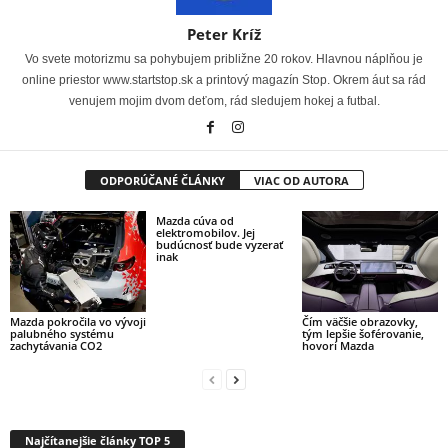
Peter Kríž
Vo svete motorizmu sa pohybujem približne 20 rokov. Hlavnou náplňou je
online priestor www.startstop.sk a printový magazín Stop. Okrem áut sa rád
venujem mojim dvom deťom, rád sledujem hokej a futbal.
ODPORÚČANÉ ČLÁNKY
VIAC OD AUTORA
Mazda cúva od
elektromobilov. Jej
budúcnosť bude vyzerať
inak
Mazda pokročila vo vývoji
Čím väčšie obrazovky,
palubného systému
tým lepšie šoférovanie,
zachytávania CO2
hovorí Mazda
Najčítanejšie články TOP 5