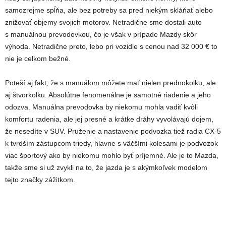
samozrejme spĺňa, ale bez potreby sa pred niekým skláňať alebo
znižovať objemy svojich motorov. Netradične sme dostali auto
s manuálnou prevodovkou, čo je však v prípade Mazdy skôr
výhoda. Netradične preto, lebo pri vozidle s cenou nad 32 000
€
to
nie je celkom bežné.
Poteší aj fakt, že s manuálom môžete mať nielen prednokolku, ale
aj štvorkolku. Absolútne fenomenálne je samotné riadenie a jeho
odozva. Manuálna prevodovka by niekomu mohla vadiť kvôli
komfortu radenia, ale jej presné a krátke dráhy vyvolávajú dojem,
že nesedíte v SUV. Pruženie a nastavenie podvozka tiež radia CX-5
k tvrdším zástupcom triedy, hlavne s väčšími kolesami je podvozok
viac športový ako by niekomu mohlo byť príjemné. Ale je to Mazda,
takže sme si už zvykli na to, že jazda je s akýmkoľvek modelom
tejto značky zážitkom.