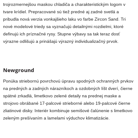
trojrozmernejšou maskou chladiča a charakteristickým logom v
tvare krídiel. Prepracované sú tiež predné aj zadné svetlá a
pribudla nová verzia vonkajšieho laku vo farbe Zircon Sand. Tri
nové modelové triedy sa vyznačujú detailnými rozdielmi, ktoré
definujú ich príznačné rysy. Stupne výbavy sa tak teraz dosť
výrazne odlišujú a prinášajú výrazný individualizačný prvok.
Newground
Ponúka striebornú povrchovú úpravu spodných ochranných prvkov
na predných a zadných nárazníkoch a ozdobných líšt dverí, čierne
spätné zrkadlá, limetkovo zelené detaily na prednej maske a
strojovo obrábané 17-palcové strieborné alebo 19-palcové čierne
zliatinové disky. Interiér kombinuje semišové čalúnenie s limetkovo
zeleným prešívaním a lamelami výduchov klimatizácie.