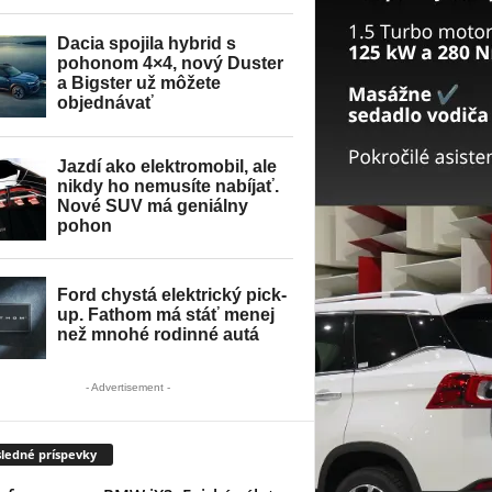
- Advertisement -
ledné príspevky