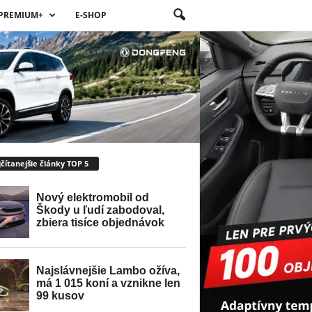
PREMIUM+
E-SHOP
čítanejšie články TOP 5