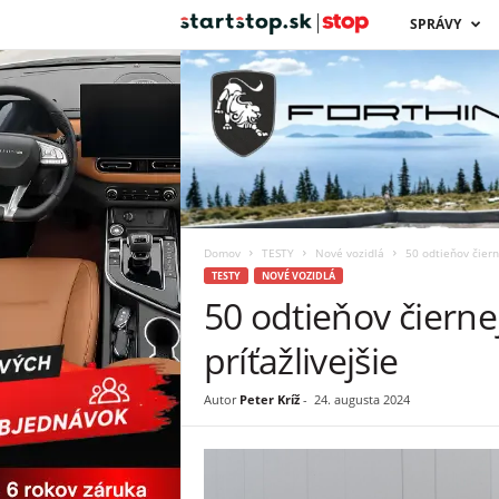
s
SPRÁVY
t
a
r
t
Domov
TESTY
Nové vozidlá
50 odtieňov čiern
s
TESTY
NOVÉ VOZIDLÁ
50 odtieňov čierne
t
príťažlivejšie
o
Autor
Peter Kríž
-
24. augusta 2024
p