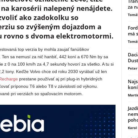
Tran
na karosérii nalepený nenájdete.
za n
Tomáš
zvoliť ako zadokolku so
rziu so zvýšeným dojazdom a
Ford
má s
u rovno s dvoma elektromotormi.
Tomáš
estovaná top verzia by mohla zaujať fanúšikov
Daci
n. Ten sa nemusí za nič hanbiť, 442 koní a 670 Nm by sa
Dust
nie z 0 na 100 km/h za 4,7 sekundy hovorí za všetko. A tu si
Peter 
,2 tony. Keďže Volvo chce od roku 2030 vyrábať už len
Recharge
prestane používať aj pri plug-in hybridných
Najs
ovať príponou T6 alebo T8 v závislosti od výkonu.
koní
vané pri verziách so spaľovacím motorom.
Marti
Jazd
nemu
poh
Karol