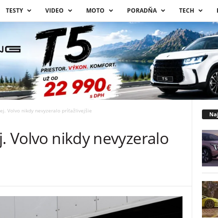
TESTY
VIDEO
MOTO
PORADŇA
TECH
ej. Volvo nikdy nevyzeralo príťažlivejšie
Naj
j. Volvo nikdy nevyzeralo