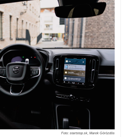
Foto: startstop.sk, Marek Görözdös