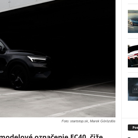
Foto: startstop.sk, Marek Görözdös
Pos
modelové označenie EC40, čiže