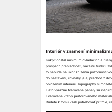
Interiér v znamení minimalizm
Kokpit dostal minimum ovládacích a rušivý
prospech prehľadnosti, väčšinu funkcií zv
to nebude na úkor zníženia pozornosti vo
do nastavení, rovnaký je aj prechod z dv
obložením interiéru Topography si môžete
Tieto výrazne tvarované panely sú inšpi
Tvarované vrstvy perforovaného materiálu
Budete k tomu však potrebovať prítmie, re