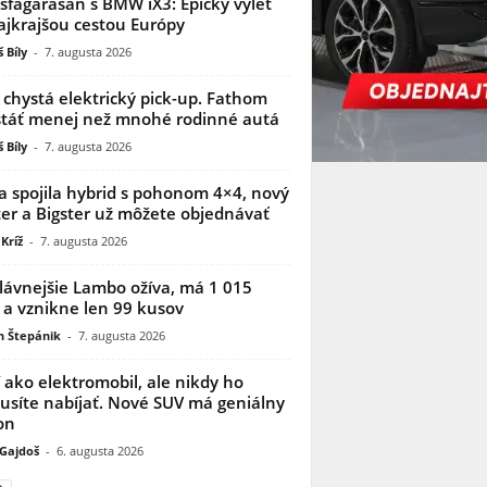
sfagarasan s BMW iX3: Epický výlet
ajkrajšou cestou Európy
 Bíly
-
7. augusta 2026
 chystá elektrický pick-up. Fathom
táť menej než mnohé rodinné autá
 Bíly
-
7. augusta 2026
a spojila hybrid s pohonom 4×4, nový
er a Bigster už môžete objednávať
Kríž
-
7. augusta 2026
lávnejšie Lambo ožíva, má 1 015
 a vznikne len 99 kusov
n Štepánik
-
7. augusta 2026
í ako elektromobil, ale nikdy ho
síte nabíjať. Nové SUV má geniálny
on
 Gajdoš
-
6. augusta 2026