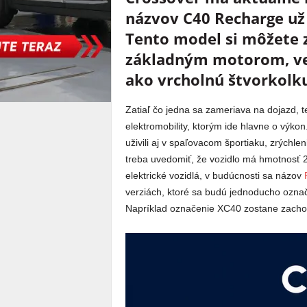
názvov C40 Recharge už 
Tento model si môžete 
základným motorom, ve
ako vrcholnú štvorkolk
Zatiaľ čo jedna sa zameriava na dojazd, t
elektromobility, ktorým ide hlavne o výko
uživili aj v spaľovacom športiaku, zrýchle
treba uvedomiť, že vozidlo má hmotnosť 2
elektrické vozidlá, v budúcnosti sa názov
verziách, ktoré sa budú jednoducho označ
Napríklad označenie XC40 zostane zacho