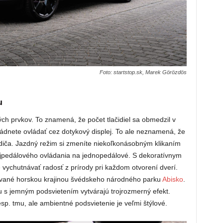
Foto: startstop.sk, Marek Görözdös
u
ch prvkov. To znamená, že počet tlačidiel sa obmedzil v
ládnete ovládať cez dotykový displej. To ale neznamená, že
diča. Jazdný režim si zmeníte niekoľkonásobným klikaním
ojpedálového ovládania na jednopedálové. S dekoratívnym
 vychutnávať radosť z prírody pri každom otvorení dverí.
rované horskou krajinou švédskeho národného parku
Abisko
.
 s jemným podsvietením vytvárajú trojrozmerný efekt.
sp. tmu, ale ambientné podsvietenie je veľmi štýlové.