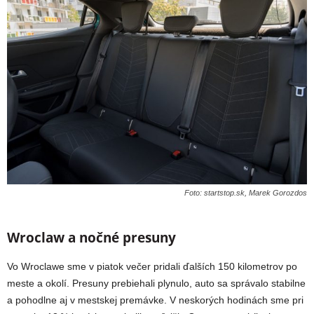
Foto: startstop.sk, Marek Gorozdos
Wroclaw a nočné presuny
Vo Wroclawe sme v piatok večer pridali ďalších 150 kilometrov po
meste a okolí. Presuny prebiehali plynulo, auto sa správalo stabilne
a pohodlne aj v mestskej premávke. V neskorých hodinách sme pri