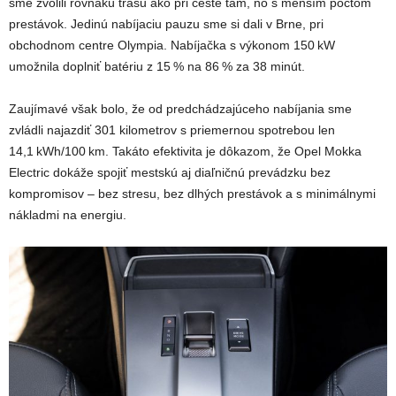
sme zvolili rovnakú trasu ako pri ceste tam, no s menším počtom
prestávok. Jedinú nabíjaciu pauzu sme si dali v Brne, pri
obchodnom centre Olympia. Nabíjačka s výkonom 150 kW
umožnila doplniť batériu z 15 % na 86 % za 38 minút.
Zaujímavé však bolo, že od predchádzajúceho nabíjania sme
zvládli najazdiť 301 kilometrov s priemernou spotrebou len
14,1 kWh/100 km. Takáto efektivita je dôkazom, že Opel Mokka
Electric dokáže spojiť mestskú aj diaľničnú prevádzku bez
kompromisov – bez stresu, bez dlhých prestávok a s minimálnymi
nákladmi na energiu.