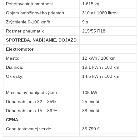
Pohotovostná hmotnosť
1 615 kg
Objem batožinového priestoru
310 až 1060 litrov
Zrýchlenie 0-100 km/h
9 s
Rozmer pneumatík
215/55 R18
SPOTREBA, NABÍJANIE, DOJAZD
Elektromotor
Mesto:
12 kWh / 100 km
Diaľnica:
19,1 kWh / 100 km
Okresky:
14,6 kWh / 100 km
Maximálny nabíjací výkon
105 kW
Doba nabíjania 32 – 85%
25 minút
Doba nabíjania 15 – 86 %
38 minút
CENA
Cena testovanej verzie
35 790 €