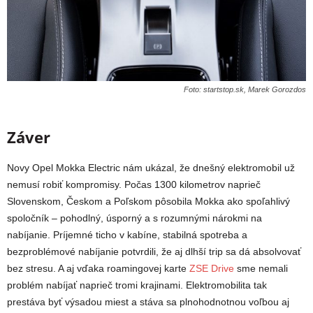
Foto: startstop.sk, Marek Gorozdos
Záver
Novy Opel Mokka Electric nám ukázal, že dnešný elektromobil už
nemusí robiť kompromisy. Počas 1300 kilometrov naprieč
Slovenskom, Českom a Poľskom pôsobila Mokka ako spoľahlivý
spoločník – pohodlný, úsporný a s rozumnými nárokmi na
nabíjanie. Príjemné ticho v kabíne, stabilná spotreba a
bezproblémové nabíjanie potvrdili, že aj dlhší trip sa dá absolvovať
bez stresu. A aj vďaka roamingovej karte
ZSE Drive
sme nemali
problém nabíjať naprieč tromi krajinami. Elektromobilita tak
prestáva byť výsadou miest a stáva sa plnohodnotnou voľbou aj