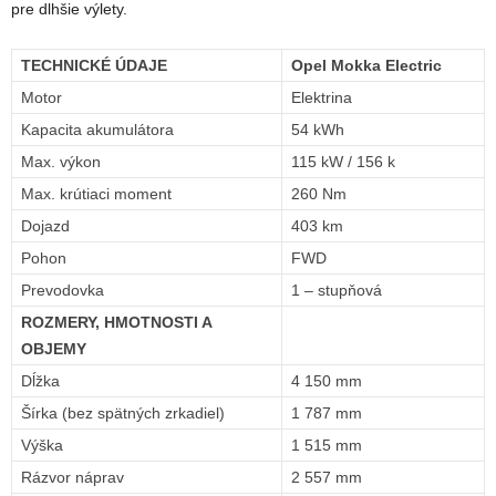
pre dlhšie výlety.
TECHNICKÉ ÚDAJE
Opel Mokka Electric
Motor
Elektrina
Kapacita akumulátora
54 kWh
Max. výkon
115 kW / 156 k
Max. krútiaci moment
260 Nm
Dojazd
403 km
Pohon
FWD
Prevodovka
1 – stupňová
ROZMERY, HMOTNOSTI A
OBJEMY
Dĺžka
4 150 mm
Šírka (bez spätných zrkadiel)
1 787 mm
Výška
1 515 mm
Rázvor náprav
2 557 mm