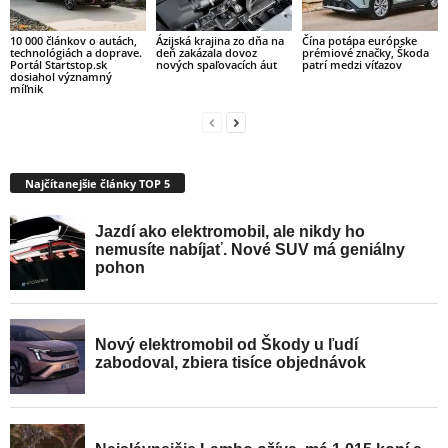
10 000 článkov o autách,
Ázijská krajina zo dňa na
Čína potápa európske
technológiách a doprave.
deň zakázala dovoz
prémiové značky, Škoda
Portál Startstop.sk
nových spaľovacích áut
patrí medzi víťazov
dosiahol významný
míľnik
Najčítanejšie články TOP 5