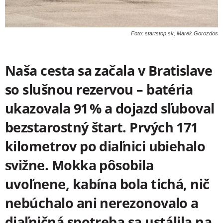
Foto: startstop.sk, Marek Gorozdos
Naša cesta sa začala v Bratislave
so slušnou rezervou – batéria
ukazovala 91 % a dojazd sľuboval
bezstarostný štart. Prvých 171
kilometrov po diaľnici ubiehalo
svižne. Mokka pôsobila
uvoľnene, kabína bola tichá, nič
nebúchalo ani nerezonovalo a
diaľničná spotreba sa ustálila na