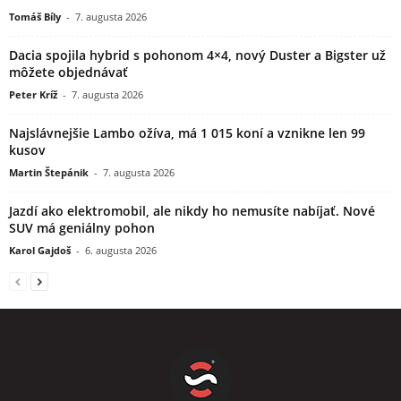
Tomáš Bíly
-
7. augusta 2026
Dacia spojila hybrid s pohonom 4×4, nový Duster a Bigster už
môžete objednávať
Peter Kríž
-
7. augusta 2026
Najslávnejšie Lambo ožíva, má 1 015 koní a vznikne len 99
kusov
Martin Štepánik
-
7. augusta 2026
Jazdí ako elektromobil, ale nikdy ho nemusíte nabíjať. Nové
SUV má geniálny pohon
Karol Gajdoš
-
6. augusta 2026