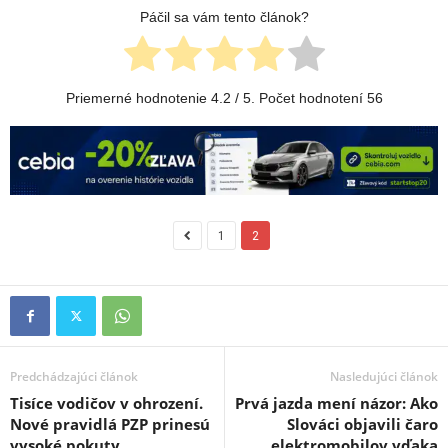
Páčil sa vám tento článok?
Priemerné hodnotenie
4.2
/ 5. Počet hodnotení
56
1
2
Predchádzajúci článok
Nasledujúci článok
Tisíce vodičov v ohrození.
Prvá jazda mení názor: Ako
Nové pravidlá PZP prinesú
Slováci objavili čaro
vysoké pokuty
elektromobilov vďaka