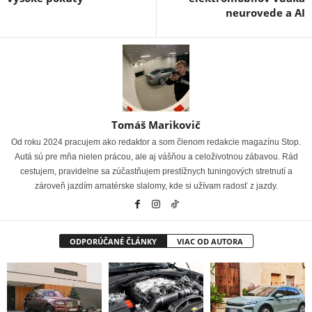
neurovede a AI
Tomáš Marikovič
Od roku 2024 pracujem ako redaktor a som členom redakcie magazínu Stop.
Autá sú pre mňa nielen prácou, ale aj vášňou a celoživotnou zábavou. Rád
cestujem, pravidelne sa zúčastňujem prestížnych tuningových stretnutí a
zároveň jazdím amatérske slalomy, kde si užívam radosť z jazdy.
ODPORÚČANÉ ČLÁNKY
VIAC OD AUTORA