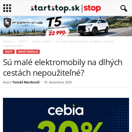
Domov
TESTY
Nové vozidlá
Sú malé elektromobily na dlhých cestách
nepoužiteľné?
TESTY
NOVÉ VOZIDLÁ
Sú malé elektromobily na dlhých
cestách nepoužiteľné?
Autor
Tomáš Marikovič
-
18. decembra 2025