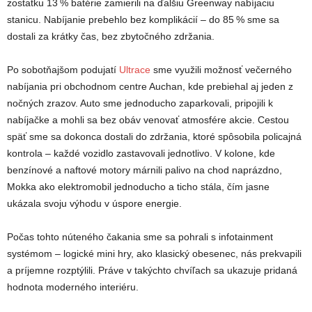
zostatku 13 % batérie zamierili na ďalšiu Greenway nabíjaciu
stanicu. Nabíjanie prebehlo bez komplikácií – do 85 % sme sa
dostali za krátky čas, bez zbytočného zdržania.
Po sobotňajšom podujatí
Ultrace
sme využili možnosť večerného
nabíjania pri obchodnom centre Auchan, kde prebiehal aj jeden z
nočných zrazov. Auto sme jednoducho zaparkovali, pripojili k
nabíjačke a mohli sa bez obáv venovať atmosfére akcie. Cestou
späť sme sa dokonca dostali do zdržania, ktoré spôsobila policajná
kontrola – každé vozidlo zastavovali jednotlivo. V kolone, kde
benzínové a naftové motory márnili palivo na chod naprázdno,
Mokka ako elektromobil jednoducho a ticho stála, čím jasne
ukázala svoju výhodu v úspore energie.
Počas tohto núteného čakania sme sa pohrali s infotainment
systémom – logické mini hry, ako klasický obesenec, nás prekvapili
a príjemne rozptýlili. Práve v takýchto chvíľach sa ukazuje pridaná
hodnota moderného interiéru.