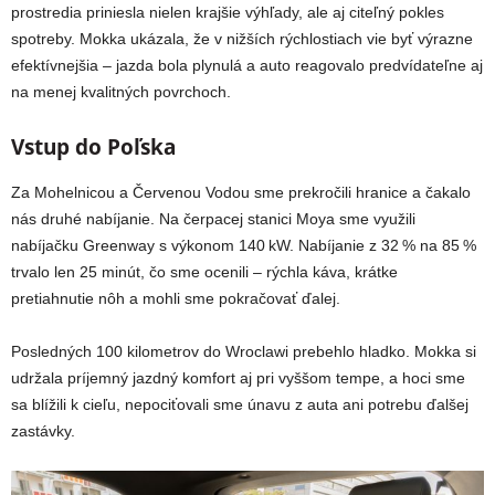
prostredia priniesla nielen krajšie výhľady, ale aj citeľný pokles
spotreby. Mokka ukázala, že v nižších rýchlostiach vie byť výrazne
efektívnejšia – jazda bola plynulá a auto reagovalo predvídateľne aj
na menej kvalitných povrchoch.
Vstup do Poľska
Za Mohelnicou a Červenou Vodou sme prekročili hranice a čakalo
nás druhé nabíjanie. Na čerpacej stanici Moya sme využili
nabíjačku Greenway s výkonom 140 kW. Nabíjanie z 32 % na 85 %
trvalo len 25 minút, čo sme ocenili – rýchla káva, krátke
pretiahnutie nôh a mohli sme pokračovať ďalej.
Posledných 100 kilometrov do Wroclawi prebehlo hladko. Mokka si
udržala príjemný jazdný komfort aj pri vyššom tempe, a hoci sme
sa blížili k cieľu, nepociťovali sme únavu z auta ani potrebu ďalšej
zastávky.