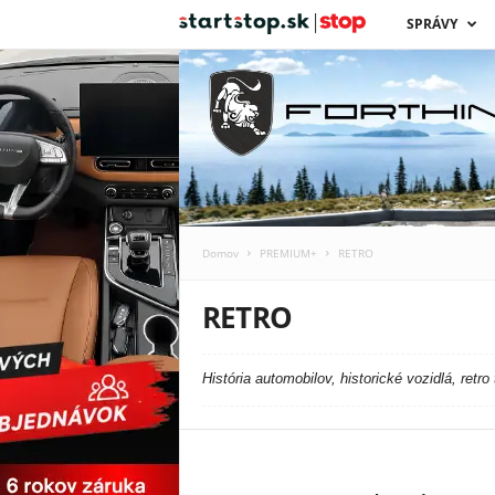
s
SPRÁVY
t
a
r
t
Domov
PREMIUM+
RETRO
s
RETRO
t
o
História automobilov, historické vozidlá, retro 
p