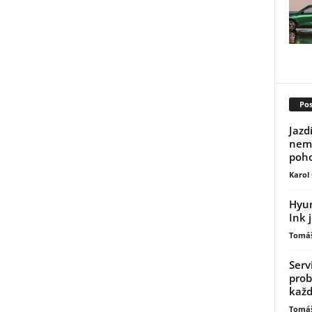
Pos
Jazd
nemu
poh
Karol
Hyun
Ink 
Tomáš
Serv
prob
kaž
Tomáš