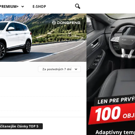
PREMIUM+
E-SHOP
Za posledných 7 dní
čítanejšie články TOP 5