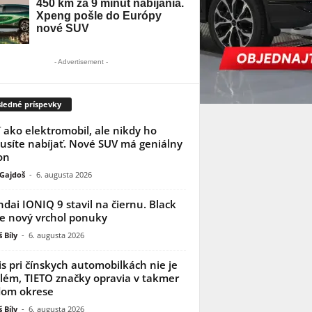
- Advertisement -
ledné príspevky
í ako elektromobil, ale nikdy ho
síte nabíjať. Nové SUV má geniálny
on
 Gajdoš
-
6. augusta 2026
dai IONIQ 9 stavil na čiernu. Black
je nový vrchol ponuky
 Bíly
-
6. augusta 2026
is pri čínskych automobilkách nie je
lém, TIETO značky opravia v takmer
dom okrese
 Bíly
-
6. augusta 2026