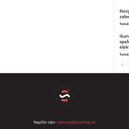
Nový
zabo
Tomáš
Ikon
spaľ
elek
Tomáš
Napíšte nám:
startstop@startstop.sk