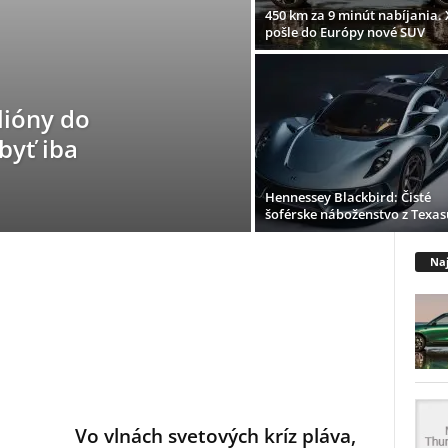
450 km za 9 minút nabíjania.
pošle do Európy nové SUV
lióny do
byť iba
Hennessey Blackbird: Čisté
šoférske náboženstvo z Texas
Naj
Vo vlnách svetových kríz pláva,