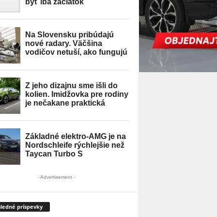
- Advertisement -
ledné príspevky