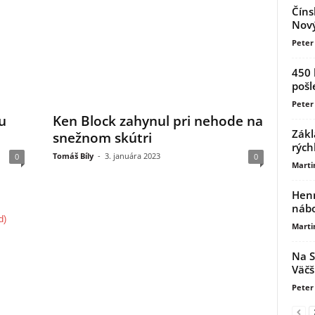
Číns
Nový
Peter 
450 
pošl
Peter 
u
Ken Block zahynul pri nehode na
Zákl
snežnom skútri
rých
Tomáš Bíly
-
3. januára 2023
0
0
Marti
Henn
nábo
Marti
Na S
Väčš
Peter