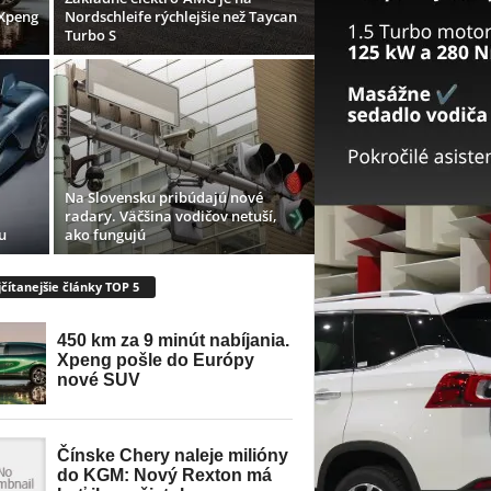
 Xpeng
Nordschleife rýchlejšie než Taycan
Turbo S
Na Slovensku pribúdajú nové
radary. Väčšina vodičov netuší,
u
ako fungujú
čítanejšie články TOP 5