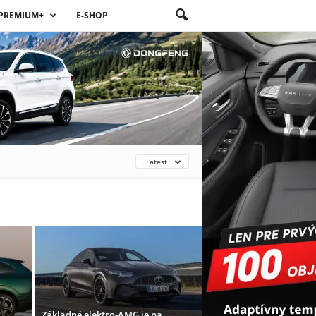
PREMIUM+
E-SHOP
Latest
Základné elektro-AMG je na