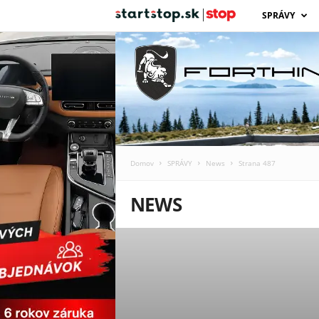
s
SPRÁVY
t
a
r
t
Domov
SPRÁVY
News
Strana 487
s
NEWS
t
o
p