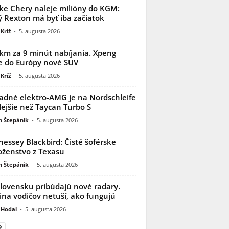
ke Chery naleje milióny do KGM:
 Rexton má byť iba začiatok
Kríž
-
5. augusta 2026
km za 9 minút nabíjania. Xpeng
e do Európy nové SUV
Kríž
-
5. augusta 2026
adné elektro-AMG je na Nordschleife
lejšie než Taycan Turbo S
n Štepánik
-
5. augusta 2026
essey Blackbird: Čisté šoférske
ženstvo z Texasu
n Štepánik
-
5. augusta 2026
lovensku pribúdajú nové radary.
ina vodičov netuší, ako fungujú
 Hodal
-
5. augusta 2026