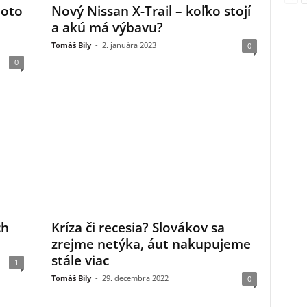
toto
Nový Nissan X-Trail – koľko stojí
a akú má výbavu?
Tomáš Bíly
-
2. januára 2023
0
0
ch
Kríza či recesia? Slovákov sa
zrejme netýka, áut nakupujeme
stále viac
1
Tomáš Bíly
-
29. decembra 2022
0