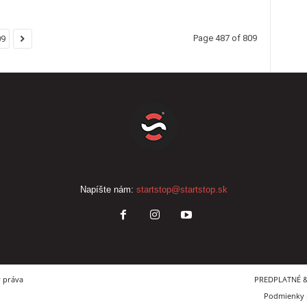
Page 487 of 809
09
Napíšte nám:
startstop@startstop.sk
y práva
PREDPLATNÉ &
Podmienky p