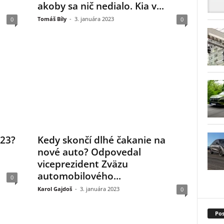
akoby sa nič nedialo. Kia v...
Tomáš Bíly
-
3. januára 2023
0
0
023?
Kedy skončí dlhé čakanie na
nové auto? Odpovedal
viceprezident Zväzu
automobilového...
0
Karol Gajdoš
-
3. januára 2023
0
Pos