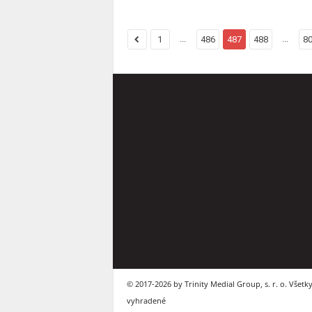
...
...
1
486
487
488
8
© 2017-2026 by Trinity Medial Group, s. r. o. Všetk
vyhradené