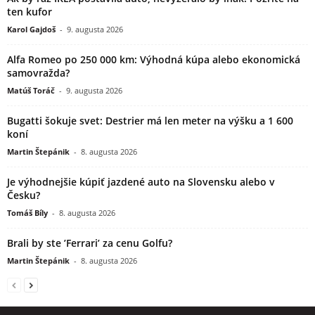
ten kufor
Karol Gajdoš
-
9. augusta 2026
Alfa Romeo po 250 000 km: Výhodná kúpa alebo ekonomická
samovražda?
Matúš Toráč
-
9. augusta 2026
Bugatti šokuje svet: Destrier má len meter na výšku a 1 600
koní
Martin Štepánik
-
8. augusta 2026
Je výhodnejšie kúpiť jazdené auto na Slovensku alebo v
Česku?
Tomáš Bíly
-
8. augusta 2026
Brali by ste ’Ferrari’ za cenu Golfu?
Martin Štepánik
-
8. augusta 2026