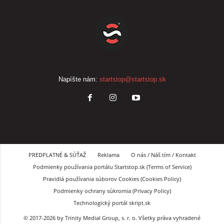
Napíšte nám:
startstop@startstop.sk
PREDPLATNÉ & SÚŤAŽ
Reklama
O nás / Náš tím / Kontakt
Podmienky používania portálu Startstop.sk (Terms of Service)
Pravidlá používania súborov Cookies (Cookies Policy)
Podmienky ochrany súkromia (Privacy Policy)
Technologický portál skript.sk
© 2017-2026 by Trinity Medial Group, s. r. o. Všetky práva vyhradené