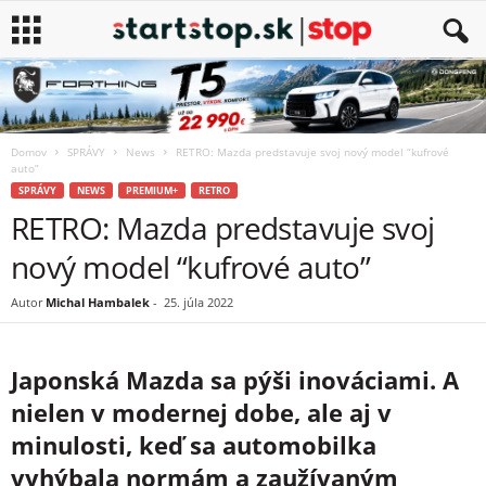
Domov
SPRÁVY
News
RETRO: Mazda predstavuje svoj nový model “kufrové
auto”
SPRÁVY
NEWS
PREMIUM+
RETRO
RETRO: Mazda predstavuje svoj
nový model “kufrové auto”
Autor
Michal Hambalek
-
25. júla 2022
Japonská Mazda sa pýši inováciami. A
nielen v modernej dobe, ale aj v
minulosti, keď sa automobilka
vyhýbala normám a zaužívaným