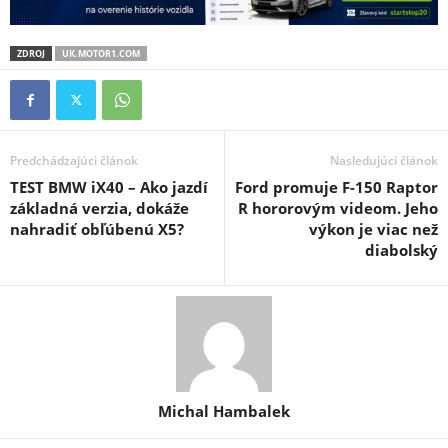
ZDROJ
UK.MOTOR1.COM
Predchádzajúci článok
Nasledujúci článok
TEST BMW iX40 – Ako jazdí
Ford promuje F-150 Raptor
základná verzia, dokáže
R hororovým videom. Jeho
nahradiť obľúbenú X5?
výkon je viac než
diabolský
Michal Hambalek