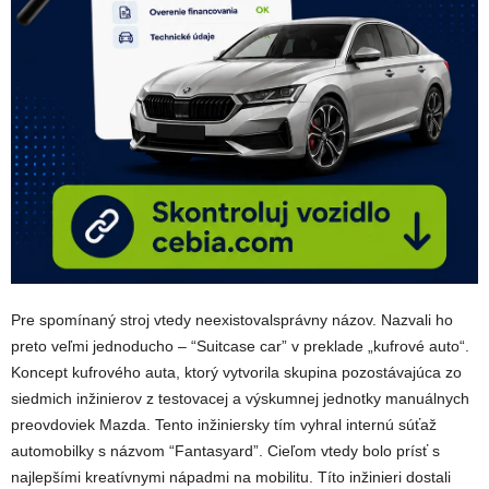
Pre spomínaný stroj vtedy neexistovalsprávny názov. Nazvali ho
preto veľmi jednoducho – “Suitcase car” v preklade „kufrové auto“.
Koncept kufrového auta, ktorý vytvorila skupina pozostávajúca zo
siedmich inžinierov z testovacej a výskumnej jednotky manuálnych
preovdoviek Mazda. Tento inžiniersky tím vyhral internú súťaž
automobilky s názvom “Fantasyard”. Cieľom vtedy bolo prísť s
najlepšími kreatívnymi nápadmi na mobilitu. Títo inžinieri dostali