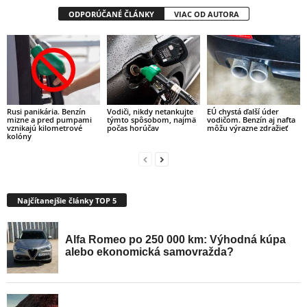
ODPORÚČANÉ ČLÁNKY
VIAC OD AUTORA
Rusi panikária. Benzín
Vodiči, nikdy netankujte
EÚ chystá ďalší úder
mizne a pred pumpami
týmto spôsobom, najmä
vodičom. Benzín aj nafta
vznikajú kilometrové
počas horúčav
môžu výrazne zdražieť
kolóny
Najčítanejšie články TOP 5