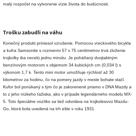
malý rozpočet na vytvorenie vízie života do budúcnosti.
Trošku zabudli na váhu
Konečný produkt priniesol vzrušenie. Pomocou vreckového bicykla
a kufra Samsonite s rozmermi 57 x 75 centimetrov trvá zloženie
trojkolky iba necelú jednu minútu. Je poháňaný dvojtaktným
benzínovým motorom s objemom 34 kubických cm (0,034 l) s
výkonom 1,7 k. Tento mini motor umožňuje rýchlosť až 30
kilometrov za hodinu, čo na pomery jazdy v meste bohate stačí.
Kufor bol ponúkaný s tým čo je zakorenené priamo v DNA Mazdy a
to z jeho nízkeho ťažiska, ako v prípade legendárneho modelu MX-
5. Toto špeciálne vozítko sa tiež odvoláva na trojkolesovú Mazdu-
Go, ktorá bola uvedená na trh ešte v roku 1931.