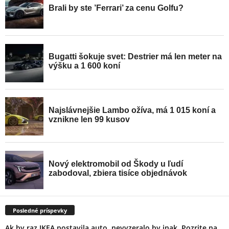
Posledné príspevky
Ak by raz IKEA postavila auto, nevyzeralo by inak. Pozrite na