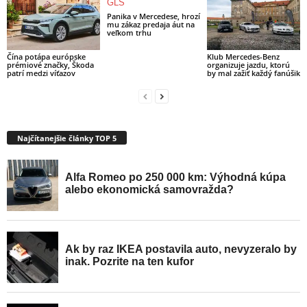
Panika v Mercedese, hrozí
mu zákaz predaja áut na
veľkom trhu
Čína potápa európske
Klub Mercedes-Benz
prémiové značky, Škoda
organizuje jazdu, ktorú
patrí medzi víťazov
by mal zažiť každý fanúšik
Najčítanejšie články TOP 5