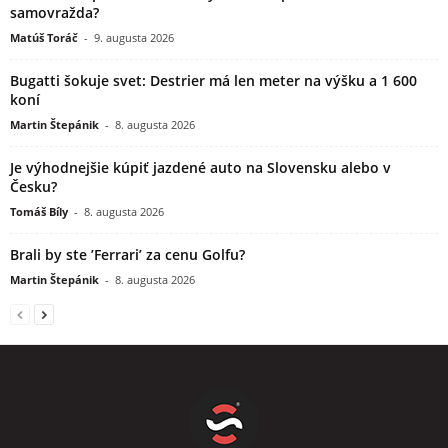
samovražda?
Matúš Toráč
-
9. augusta 2026
Bugatti šokuje svet: Destrier má len meter na výšku a 1 600
koní
Martin Štepánik
-
8. augusta 2026
Je výhodnejšie kúpiť jazdené auto na Slovensku alebo v
Česku?
Tomáš Bíly
-
8. augusta 2026
Brali by ste ’Ferrari’ za cenu Golfu?
Martin Štepánik
-
8. augusta 2026