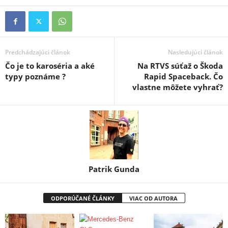
Predchádzajúci článok
Nasledujúci článok
Čo je to karoséria a aké
Na RTVS súťaž o Škoda
typy poznáme ?
Rapid Spaceback. Čo
vlastne môžete vyhrať?
Patrik Gunda
ODPORÚČANÉ ČLÁNKY
VIAC OD AUTORA