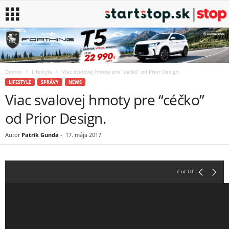
Domov
Lifestyle
Viac svalovej hmoty pre “céčko” od Prior Design.
LIFESTYLE
SPRÁVY
NEWS
Viac svalovej hmoty pre “céčko”
od Prior Design.
Autor
Patrik Gunda
-
17. mája 2017
1
of 10