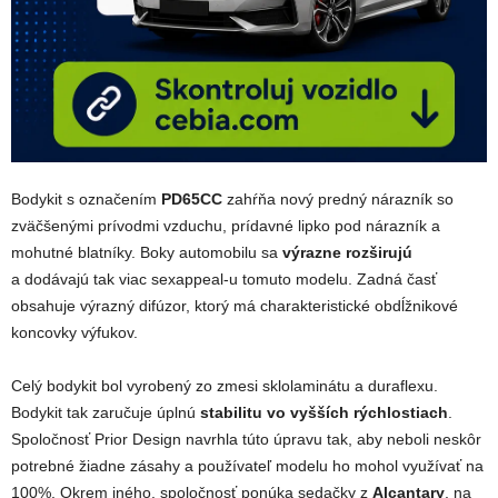
Bodykit s označením
PD65CC
zahŕňa nový predný nárazník so
zväčšenými prívodmi vzduchu, prídavné lipko pod nárazník a
mohutné blatníky. Boky automobilu sa
výrazne rozširujú
a dodávajú tak viac sexappeal-u tomuto modelu. Zadná časť
obsahuje výrazný difúzor, ktorý má charakteristické obdĺžnikové
koncovky výfukov.
Celý bodykit bol vyrobený zo zmesi sklolaminátu a duraflexu.
Bodykit tak zaručuje úplnú
stabilitu vo vyšších rýchlostiach
.
Spoločnosť Prior Design navrhla túto úpravu tak, aby neboli neskôr
potrebné žiadne zásahy a používateľ modelu ho mohol využívať na
100%. Okrem iného, spoločnosť ponúka sedačky z
Alcantary
, na