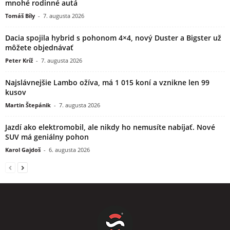
mnohé rodinné autá
Tomáš Bíly
-
7. augusta 2026
Dacia spojila hybrid s pohonom 4×4, nový Duster a Bigster už
môžete objednávať
Peter Kríž
-
7. augusta 2026
Najslávnejšie Lambo ožíva, má 1 015 koní a vznikne len 99
kusov
Martin Štepánik
-
7. augusta 2026
Jazdí ako elektromobil, ale nikdy ho nemusíte nabíjať. Nové
SUV má geniálny pohon
Karol Gajdoš
-
6. augusta 2026