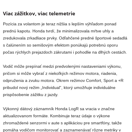
Viac zážitkov, viac telemetrie
Pozícia za volantom je teraz nižšia s lepším výhľadom ponad
prednú kapotu. Honda tvrdí, že minimalizovala mŕtve uhly a
zredukovala zrkadliace prvky. Odľahčené predné športové sedadlá
s čalúnením so semišovým efektom ponúkajú potrebnú oporu
počas rýchlych prejazdoch zákrutami i pohodlie na dlhých cestách.
Vodič môže prepínať medzi predvolenými nastaveniami výkonu,
pričom si môže vybrať z niekoľkých režimov motora, riadenia,
odpruženia a zvuku motora. Okrem režimov Comfort, Sport a +R
pribudol nový režim „Individual“, ktorý umožňuje individuálne
prispôsobenie zážitku z jazdy.
Výkonný dátový záznamník Honda LogR sa vracia v značne
aktualizovanom formáte. Kombinuje teraz údaje o výkone
zhromaždené senzormi v aute s aplikáciou pre smartfóny, takže
pomáha vodičom monitorovať a zaznamenávať rôzne metriky v