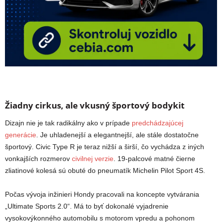
Žiadny cirkus, ale vkusný športový bodykit
Dizajn nie je tak radikálny ako v prípade
predchádzajúcej
generácie
. Je uhladenejší a elegantnejší, ale stále dostatočne
športový. Civic Type R je teraz nižší a širší, čo vychádza z iných
vonkajších rozmerov
civilnej verzie
. 19-palcové matné čierne
zliatinové kolesá sú obuté do pneumatík Michelin Pilot Sport 4S.
Počas vývoja inžinieri Hondy pracovali na koncepte vytvárania
„Ultimate Sports 2.0“. Má to byť dokonalé vyjadrenie
vysokovýkonného automobilu s motorom vpredu a pohonom