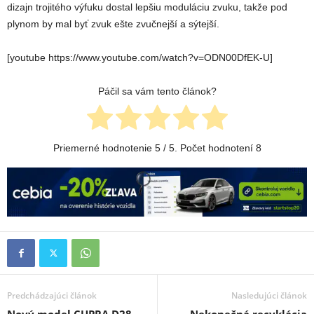
dizajn trojitého výfuku dostal lepšiu moduláciu zvuku, takže pod
plynom by mal byť zvuk ešte zvučnejší a sýtejší.
[youtube https://www.youtube.com/watch?v=ODN00DfEK-U]
Páčil sa vám tento článok?
Priemerné hodnotenie
5
/ 5. Počet hodnotení
8
Predchádzajúci článok
Nasledujúci článok
Nový model CUPRA D28
Nekonečná recyklácia