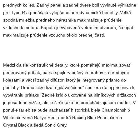
predných kolies. Zadný panel a zadné dvere boli vyvinuté výhradne
pre Type R a prinášajú vylepšené aerodynamické benefity. Veľká
spodná mriežka predného nárazníka maximalizuje prúdenie
vzduchu k motoru. Kapota je vybavená vetracím otvorom, čo opäť
maximalizuje prúdenie vzduchu okolo prednej časti.
Medzi ďalšie konštrukčné detaily, ktoré pomáhajú maximalizovať
generovaný prítlak, patria spojlery bočných prahov za prednými
kolesami a väčší zadný difúzor, ktorý je integrovaný priamo do
podlahy. Dramatický dizajn „plávajúceho“ spojlera ďalej prispieva k
vytváraniu prítlaku. Zadné krídlo ukotvené na hliníkových držiakoch
je posadené nižšie, ale je širšie ako pri predchádzajúcom modeli. V
ponuke farieb sa bude nachádzať historická biela Championship
White, červená Rallye Red, modrá Racing Blue Pearl, čierna
Crystal Black a šedá Sonic Grey.