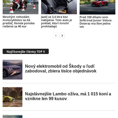
Mnohým nehodám
Jazdí za 3,4 litra bez
Pred 330 dňami som
motocyklistov sa dá
nabíjania. Toto auto je
šoféroval Junior Veloce.
predísť, Honda ponúka
poklad, ktorí mnohí
Doteraz ma štve jedna
riešenie za 40 eur
prehliadajú
vec
Najčítanejšie články TOP 5