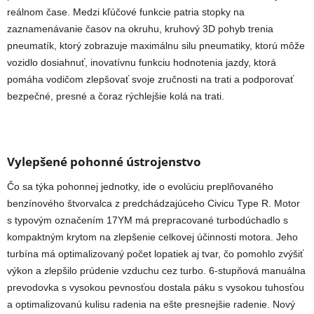
reálnom čase. Medzi kľúčové funkcie patria stopky na
zaznamenávanie časov na okruhu, kruhový 3D pohyb trenia
pneumatík, ktorý zobrazuje maximálnu silu pneumatiky, ktorú môže
vozidlo dosiahnuť, inovatívnu funkciu hodnotenia jazdy, ktorá
pomáha vodičom zlepšovať svoje zručnosti na trati a podporovať
bezpečné, presné a čoraz rýchlejšie kolá na trati.
Vylepšené pohonné ústrojenstvo
Čo sa týka pohonnej jednotky, ide o evolúciu preplňovaného
benzínového štvorvalca z predchádzajúceho Civicu Type R. Motor
s typovým označením 17YM má prepracované turbodúchadlo s
kompaktným krytom na zlepšenie celkovej účinnosti motora. Jeho
turbína má optimalizovaný počet lopatiek aj tvar, čo pomohlo zvýšiť
výkon a zlepšilo prúdenie vzduchu cez turbo. 6-stupňová manuálna
prevodovka s vysokou pevnosťou dostala páku s vysokou tuhosťou
a optimalizovanú kulisu radenia na ešte presnejšie radenie. Nový