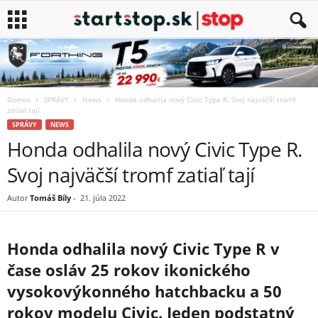
Domov
SPRÁVY
News
Honda odhalila nový Civic Type R. Svoj najväčší tromf
zatiaľ tají
SPRÁVY
NEWS
Honda odhalila nový Civic Type R.
Svoj najväčší tromf zatiaľ tají
Autor
Tomáš Bíly
-
21. júla 2022
Honda odhalila nový Civic Type R v
čase osláv 25 rokov ikonického
vysokovýkonného hatchbacku a 50
rokov modelu Civic. Jeden podstatný