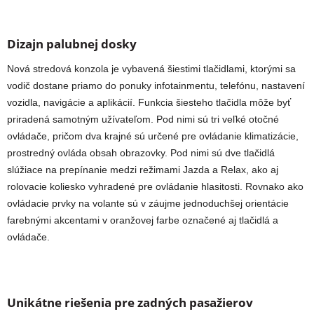
Dizajn palubnej dosky
Nová stredová konzola je vybavená šiestimi tlačidlami, ktorými sa
vodič dostane priamo do ponuky infotainmentu, telefónu, nastavení
vozidla, navigácie a aplikácií. Funkcia šiesteho tlačidla môže byť
priradená samotným užívateľom. Pod nimi sú tri veľké otočné
ovládače, pričom dva krajné sú určené pre ovládanie klimatizácie,
prostredný ovláda obsah obrazovky. Pod nimi sú dve tlačidlá
slúžiace na prepínanie medzi režimami Jazda a Relax, ako aj
rolovacie koliesko vyhradené pre ovládanie hlasitosti. Rovnako ako
ovládacie prvky na volante sú v záujme jednoduchšej orientácie
farebnými akcentami v oranžovej farbe označené aj tlačidlá a
ovládače.
Unikátne riešenia pre zadných pasažierov