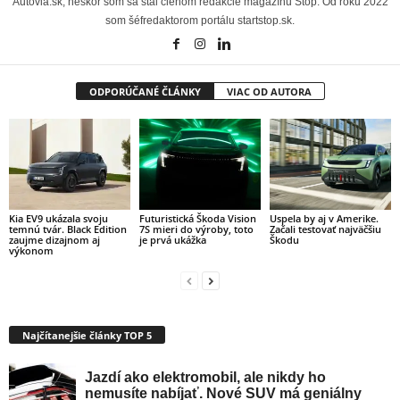
Autovia.sk, neskôr som sa stal členom redakcie magazínu Stop. Od roku 2022
som šéfredaktorom portálu startstop.sk.
ODPORÚČANÉ ČLÁNKY
VIAC OD AUTORA
Kia EV9 ukázala svoju
Futuristická Škoda Vision
Uspela by aj v Amerike.
temnú tvár. Black Edition
7S mieri do výroby, toto
Začali testovať najväčšiu
zaujme dizajnom aj
je prvá ukážka
Škodu
výkonom
Najčítanejšie články TOP 5