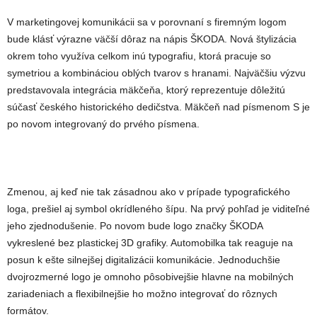
V marketingovej komunikácii sa v porovnaní s firemným logom
bude klásť výrazne väčší dôraz na nápis ŠKODA. Nová štylizácia
okrem toho využíva celkom inú typografiu, ktorá pracuje so
symetriou a kombináciou oblých tvarov s hranami. Najväčšiu výzvu
predstavovala integrácia mäkčeňa, ktorý reprezentuje dôležitú
súčasť českého historického dedičstva. Mäkčeň nad písmenom S je
po novom integrovaný do prvého písmena.
Zmenou, aj keď nie tak zásadnou ako v prípade typografického
loga, prešiel aj symbol okrídleného šípu. Na prvý pohľad je viditeľné
jeho zjednodušenie. Po novom bude logo značky ŠKODA
vykreslené bez plastickej 3D grafiky. Automobilka tak reaguje na
posun k ešte silnejšej digitalizácii komunikácie. Jednoduchšie
dvojrozmerné logo je omnoho pôsobivejšie hlavne na mobilných
zariadeniach a flexibilnejšie ho možno integrovať do rôznych
formátov.