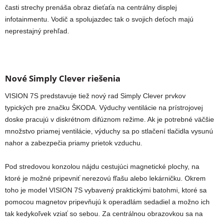
časti strechy prenáša obraz dieťaťa na centrálny displej
infotainmentu. Vodič a spolujazdec tak o svojich deťoch majú
neprestajný prehľad.
Nové Simply Clever riešenia
VISION 7S predstavuje tiež nový rad Simply Clever prvkov
typických pre značku ŠKODA. Výduchy ventilácie na prístrojovej
doske pracujú v diskrétnom difúznom režime. Ak je potrebné väčšie
množstvo priamej ventilácie, výduchy sa po stlačení tlačidla vysunú
nahor a zabezpečia priamy prietok vzduchu.
Pod stredovou konzolou nájdu cestujúci magnetické plochy, na
ktoré je možné pripevniť nerezovú fľašu alebo lekárničku. Okrem
toho je model VISION 7S vybavený praktickými batohmi, ktoré sa
pomocou magnetov pripevňujú k operadlám sedadiel a možno ich
tak kedykoľvek vziať so sebou. Za centrálnou obrazovkou sa na