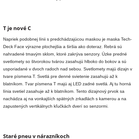
T je nové C
Napriek podobnej línii s predchádzajúcou maskou je maska Tech-
Deck Face výrazne plochejšia a širšia ako doteraz. Rebrá sú
nahradené tmavým sklom, ktoré zakrýva senzory.
Úzke predné
svetlomety so štvorokou tvárou zasahujú hlboko do bokov a sú
usporiadané v dvoch radoch nad sebou. Svetlomety majú dizajn v
tvare písmena T. Svetlá pre denné svietenie zasahujú až k
blatníkom. Tvar písmena T majú aj LED zadné svetlá. Aj tu horná
línia svetiel zasahuje až k blatníkom. Tento dizajnový prvok sa
nachádza aj na vonkajších spätných zrkadlách s kamerou a na
zapustených vertikálnych kľučkách dverí so senzormi.
Staré pneu v nárazníkoch