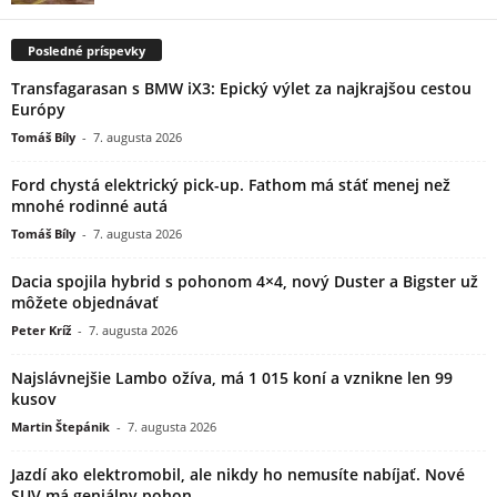
Posledné príspevky
Transfagarasan s BMW iX3: Epický výlet za najkrajšou cestou
Európy
Tomáš Bíly
-
7. augusta 2026
Ford chystá elektrický pick-up. Fathom má stáť menej než
mnohé rodinné autá
Tomáš Bíly
-
7. augusta 2026
Dacia spojila hybrid s pohonom 4×4, nový Duster a Bigster už
môžete objednávať
Peter Kríž
-
7. augusta 2026
Najslávnejšie Lambo ožíva, má 1 015 koní a vznikne len 99
kusov
Martin Štepánik
-
7. augusta 2026
Jazdí ako elektromobil, ale nikdy ho nemusíte nabíjať. Nové
SUV má geniálny pohon