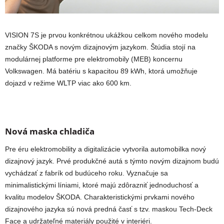
VISION 7S je prvou konkrétnou ukážkou celkom nového modelu
značky ŠKODA s novým dizajnovým jazykom.
Štúdia stojí na
modulárnej platforme pre elektromobily (MEB) koncernu
Volkswagen. Má batériu s kapacitou 89 kWh, ktorá umožňuje
dojazd v režime WLTP viac ako 600 km.
Nová maska chladiča
Pre éru elektromobility a digitalizácie vytvorila automobilka nový
dizajnový jazyk. Prvé produkčné autá s týmto novým dizajnom budú
vychádzať z fabrík od budúceho roku. Vyznačuje sa
minimalistickými líniami, ktoré majú zdôrazniť jednoduchosť a
kvalitu modelov ŠKODA. Charakteristickými prvkami nového
dizajnového jazyka sú nová predná časť s tzv. maskou Tech-Deck
Face a udržateľné materiály použité v interiéri.