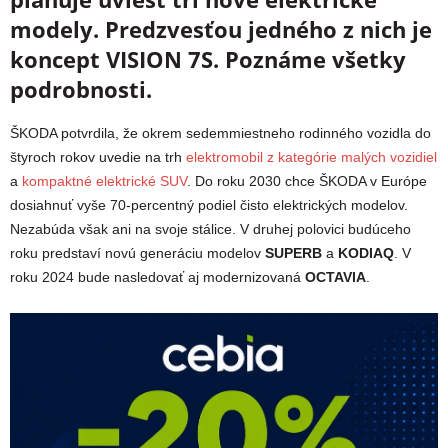
modely. Predzvesťou jedného z nich je
koncept VISION 7S. Poznáme všetky
podrobnosti.
ŠKODA potvrdila, že o
krem sedemmiestneho rodinného vozidla do
štyroch rokov uvedie na trh
elektromobil z kategórie malých vozidiel
a
kompaktné elektrické SUV
. Do roku 2030 chce ŠKODA v Európe
dosiahnuť vyše 70-percentný podiel čisto elektrických modelov.
Nezabúda však ani na svoje stálice. V druhej polovici budúceho
roku predstaví novú generáciu modelov
SUPERB
a
KODIAQ
. V
roku 2024 bude nasledovať aj modernizovaná
OCTAVIA
.