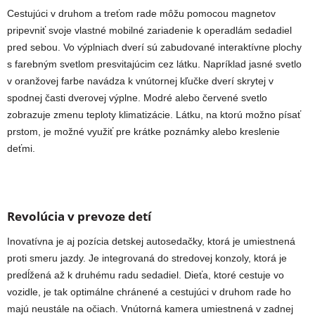
Cestujúci v druhom a treťom rade môžu pomocou magnetov
pripevniť svoje vlastné mobilné zariadenie k operadlám sedadiel
pred sebou. Vo výplniach dverí sú zabudované interaktívne plochy
s farebným svetlom presvitajúcim cez látku. Napríklad jasné svetlo
v oranžovej farbe navádza k vnútornej kľučke dverí skrytej v
spodnej časti dverovej výplne. Modré alebo červené svetlo
zobrazuje zmenu teploty klimatizácie. Látku, na ktorú možno písať
prstom, je možné využiť pre krátke poznámky alebo kreslenie
deťmi.
Revolúcia v prevoze detí
Inovatívna je aj pozícia detskej autosedačky, ktorá je umiestnená
proti smeru jazdy. Je integrovaná do stredovej konzoly, ktorá je
predĺžená až k druhému radu sedadiel. Dieťa, ktoré cestuje vo
vozidle, je tak optimálne chránené a cestujúci v druhom rade ho
majú neustále na očiach. Vnútorná kamera umiestnená v zadnej