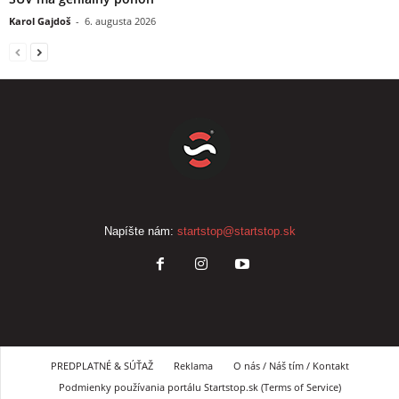
Karol Gajdoš
-
6. augusta 2026
Napíšte nám:
startstop@startstop.sk
PREDPLATNÉ & SÚŤAŽ
Reklama
O nás / Náš tím / Kontakt
Podmienky používania portálu Startstop.sk (Terms of Service)