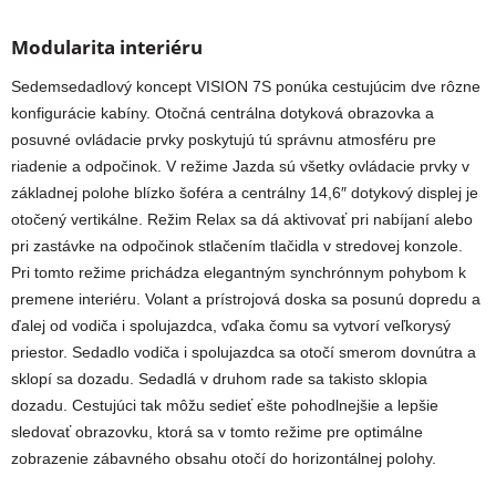
Modularita interiéru
Sedemsedadlový koncept VISION 7S
ponúka cestujúcim dve rôzne
konfigurácie kabíny. Otočná centrálna dotyková obrazovka a
posuvné ovládacie prvky poskytujú tú správnu atmosféru pre
riadenie a odpočinok. V režime Jazda sú všetky ovládacie prvky v
základnej polohe blízko šoféra a centrálny 14,6″ dotykový displej je
otočený vertikálne. Režim Relax sa dá aktivovať pri nabíjaní alebo
pri zastávke na odpočinok stlačením tlačidla v stredovej konzole.
Pri tomto režime prichádza elegantným synchrónnym pohybom k
premene interiéru. Volant a prístrojová doska sa posunú dopredu a
ďalej od vodiča i spolujazdca, vďaka čomu sa vytvorí veľkorysý
priestor. Sedadlo vodiča i spolujazdca sa otočí smerom dovnútra a
sklopí sa dozadu. Sedadlá v druhom rade sa takisto sklopia
dozadu. Cestujúci tak môžu sedieť ešte pohodlnejšie a lepšie
sledovať obrazovku, ktorá sa v tomto režime pre optimálne
zobrazenie zábavného obsahu otočí do horizontálnej polohy.