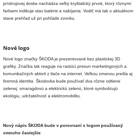
prístrojovej doske nachádza veľký kryštalický prvok, ktorý rôznymi
farbami indikuje stav batérie a nabíjania. Vodič má tak o aktuálnom
stave prehľad už pri pohľade zvonku.
Nové logo
Nové logo značky ŠKODA je prezentované bez plastickej 3D
grafiky. Značka tak reaguje na rastúci presun marketingových a
komunikačných aktivít z tlače na internet. Veľkou zmenou prešla aj
firemná identita. Škodovka bude používať dva rôzne odtiene
zelenej: smaragdovú a elektrickú zelenú, ktoré symbolizujú
ekológiu, udržateľnosť a elektromobilitu.
Nový nápis ŠKODA bude v porovnaní s logom používaný
omnoho častejšie