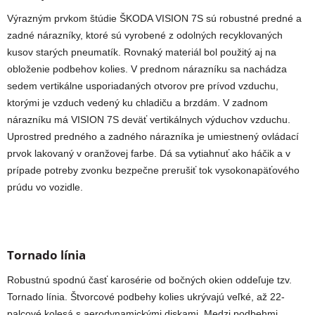
Výrazným prvkom štúdie ŠKODA VISION 7S sú robustné predné a
zadné nárazníky, ktoré sú vyrobené z odolných recyklovaných
kusov starých pneumatík. Rovnaký materiál bol použitý aj na
obloženie podbehov kolies. V prednom nárazníku sa nachádza
sedem vertikálne usporiadaných otvorov pre prívod vzduchu,
ktorými je vzduch vedený ku chladiču a brzdám. V zadnom
nárazníku má VISION 7S deväť vertikálnych výduchov vzduchu.
Uprostred predného a zadného nárazníka je umiestnený ovládací
prvok lakovaný v oranžovej farbe. Dá sa vytiahnuť ako háčik a v
prípade potreby zvonku bezpečne prerušiť tok vysokonapäťového
prúdu vo vozidle.
Tornado línia
Robustnú spodnú časť karosérie od bočných okien oddeľuje tzv.
Tornado línia. Štvorcové podbehy kolies ukrývajú veľké, až 22-
palcové kolesá s aerodynamickými diskami. Medzi podbehmi