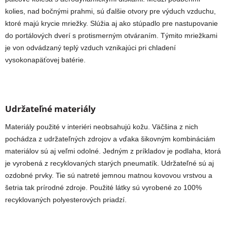
kolies, nad bočnými prahmi, sú ďalšie otvory pre výduch vzduchu,
ktoré majú krycie mriežky. Slúžia aj ako stúpadlo pre nastupovanie
do portálových dverí s protismerným otváraním. Týmito mriežkami
je von odvádzaný teplý vzduch vznikajúci pri chladení
vysokonapäťovej batérie.
Udržateľné materiály
Materiály použité v interiéri neobsahujú kožu. Väčšina z nich
pochádza z udržateľných zdrojov a vďaka šikovným kombináciám
materiálov sú aj veľmi odolné. Jedným z príkladov je podlaha, ktorá
je vyrobená z recyklovaných starých pneumatík. Udržateľné sú aj
ozdobné prvky. Tie sú natreté jemnou matnou kovovou vrstvou a
šetria tak prírodné zdroje. Použité látky sú vyrobené zo 100%
recyklovaných polyesterových priadzí.