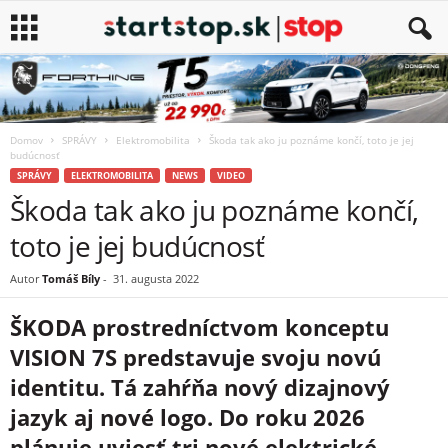
Domov
SPRÁVY
Elektromobilita
Škoda tak ako ju poznáme končí, toto je jej
budúcnosť
SPRÁVY
ELEKTROMOBILITA
NEWS
VIDEO
Škoda tak ako ju poznáme končí,
toto je jej budúcnosť
Autor
Tomáš Bíly
-
31. augusta 2022
ŠKODA prostredníctvom konceptu
VISION 7S predstavuje svoju novú
identitu. Tá zahŕňa nový dizajnový
jazyk aj nové logo. Do roku 2026
plánuje uviesť tri nové elektrické