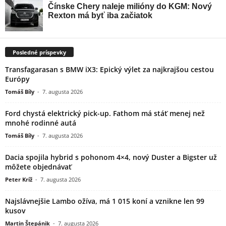
Posledné príspevky
Transfagarasan s BMW iX3: Epický výlet za najkrajšou cestou
Európy
Tomáš Bíly
-
7. augusta 2026
Ford chystá elektrický pick-up. Fathom má stáť menej než
mnohé rodinné autá
Tomáš Bíly
-
7. augusta 2026
Dacia spojila hybrid s pohonom 4×4, nový Duster a Bigster už
môžete objednávať
Peter Kríž
-
7. augusta 2026
Najslávnejšie Lambo ožíva, má 1 015 koní a vznikne len 99
kusov
Martin Štepánik
-
7. augusta 2026