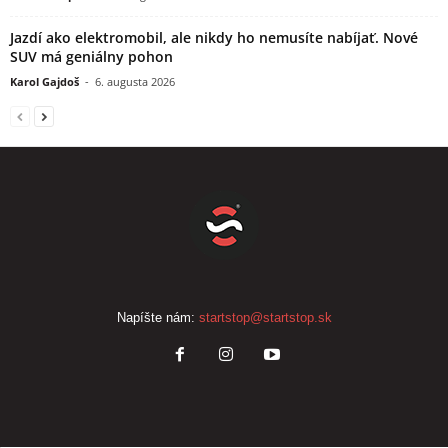
Jazdí ako elektromobil, ale nikdy ho nemusíte nabíjať. Nové
SUV má geniálny pohon
Karol Gajdoš
-
6. augusta 2026
Napíšte nám:
startstop@startstop.sk