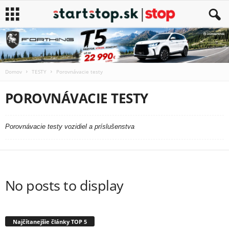
Domov
TESTY
Porovnávacie testy
POROVNÁVACIE TESTY
Porovnávacie testy vozidiel a príslušenstva
No posts to display
Najčítanejšie články TOP 5