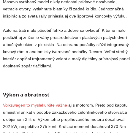
Masovo vyrábaný model nikdy nedostal prídavné nasávanie,
vetracie otvory, vytiahnuté blatníky či zadné krídlo. Jednoznačná
inšpirácia zo sveta rally priniesla aj dve športové koncovky výfuku.
Auto na trati malo pôsobiť ľahko a dobre sa ovládať. K tomu malo
poslúžiť aj zníženie váhy prostredníctvom plastových piatych dverí
a bočných okien z plexiskla. Na ochranu posádky slúžil integrovaný
kovový rám a anatomicky tvarované sedačky Recaro. Veľmi strohý
interiér dopĺňal trojramenný volant a malý digitálny prístrojový panel
doplnený zopár tlačidlami.
Výkon a obratnosť
Volkswagen to myslel určite vážne
aj s motorom. Preto pod kapotu
umiestnil unikát v podobe zákazkového celohliníkového štvorvalca
s objemom 2 litre. Výkon tohto preplňovaného motora dosahoval
202 kW, respektíve 275 koní. Krútiaci moment dosahoval 370 Nm.