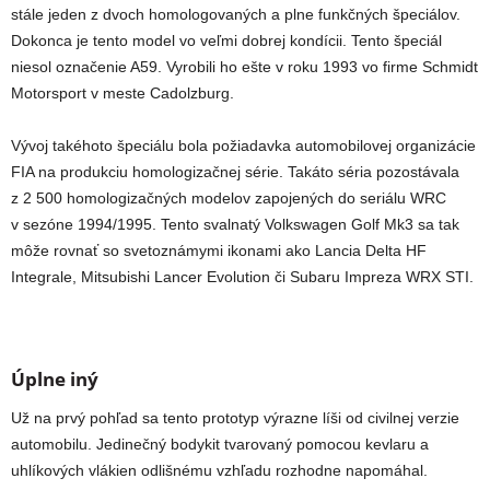
stále jeden z dvoch homologovaných a plne funkčných špeciálov.
Dokonca je tento model vo veľmi dobrej kondícii. Tento špeciál
niesol označenie A59. Vyrobili ho ešte v roku 1993 vo firme Schmidt
Motorsport v meste Cadolzburg.
Vývoj takéhoto špeciálu bola požiadavka automobilovej organizácie
FIA na produkciu homologizačnej série. Takáto séria pozostávala
z 2 500 homologizačných modelov zapojených do seriálu WRC
v sezóne 1994/1995. Tento svalnatý Volkswagen Golf Mk3 sa tak
môže rovnať so svetoznámymi ikonami ako Lancia Delta HF
Integrale, Mitsubishi Lancer Evolution či Subaru Impreza WRX STI.
Úplne iný
Už na prvý pohľad sa tento prototyp výrazne líši od civilnej verzie
automobilu. Jedinečný bodykit tvarovaný pomocou kevlaru a
uhlíkových vlákien odlišnému vzhľadu rozhodne napomáhal.