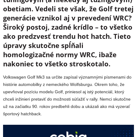
obetiam. Vedeli ste však, že Golf tretej
generácie vznikol aj v prevedení WRC?
Široký postoj, zadné krídlo – to všetko
ako predzvesť trendu hot hatch. Tieto
úpravy skutočne spĺňali
homologizačné normy WRC, ibaže
nakoniec to všetko stroskotalo.
Volkswagen Golf Mk3 sa určite zapísal významnými písmenami do
histórie automobilky z nemeckého Wolfsburgu. Okrem toho, že
upevňoval pozíciu modelu Golf, priniesol aj istý potenciál, ktorý
chceli inžinieri pretaviť do možnosti súťažiť v rally. Nemci skutočne
už na začiatku 90. rokov predbehli dobu a ukázali ako má vyzerať
športový hatchback.