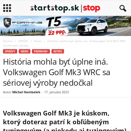
Domov
SPRÁVY
News
História mohla byť úplne iná. Volkswagen Golf Mk3 WRC
sa sériovej výroby...
SPRÁVY
NEWS
PREMIUM+
RETRO
História mohla byť úplne iná.
Volkswagen Golf Mk3 WRC sa
sériovej výroby nedočkal
Autor
Michal Hambalek
-
17. januára 2023
Volkswagen Golf Mk3 je kúskom,
ktorý doteraz patrí k obľúbeným
tuningovým (a niekedy aj tuzingovým)