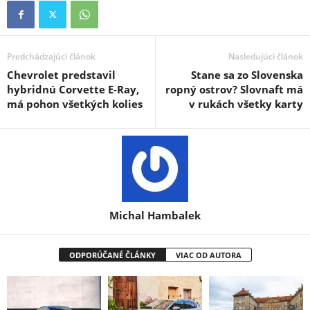
Predchádzajúci článok
Nasledujúci článok
Chevrolet predstavil
Stane sa zo Slovenska
hybridnú Corvette E-Ray,
ropný ostrov? Slovnaft má
má pohon všetkých kolies
v rukách všetky karty
Michal Hambalek
ODPORÚČANÉ ČLÁNKY
VIAC OD AUTORA