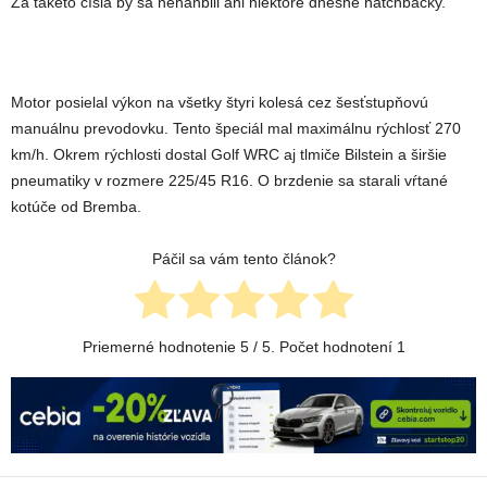
Za takéto čísla by sa nehanbili ani niektoré dnešné hatchbacky.
Motor posielal výkon na všetky štyri kolesá cez šesťstupňovú
manuálnu prevodovku. Tento špeciál mal maximálnu rýchlosť 270
km/h. Okrem rýchlosti dostal Golf WRC aj tlmiče Bilstein a širšie
pneumatiky v rozmere 225/45 R16. O brzdenie sa starali vŕtané
kotúče od Bremba.
Páčil sa vám tento článok?
Priemerné hodnotenie
5
/ 5. Počet hodnotení
1