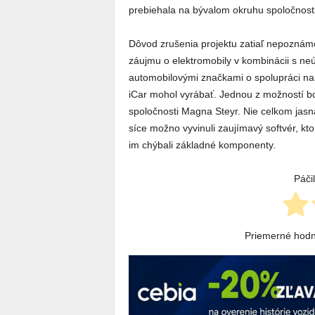
prebiehala na bývalom okruhu spoločnosti 
Dôvod zrušenia projektu zatiaľ nepoznám
záujmu o elektromobily v kombinácii s ne
automobilovými značkami o spolupráci na 
iCar mohol vyrábať. Jednou z možností b
spoločnosti Magna Steyr. Nie celkom jasná
síce možno vyvinuli zaujímavý softvér, kto
im chýbali základné komponenty.
Páči
Priemerné hod