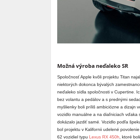
Možná výroba neďaleko SR
Spoločnosť Apple kvôli projektu Titan naja
niektorých dokonca bývalých zamestnancov
neďaleko sídla spoločnosti v Cupertine. 
bez volantu a pedálov a s prednými sedad
myšlienky boli príliš ambiciózne a dizajn 
vozidlo manuálne a na diaľniciach vďak
dokázalo jazdiť samé. Vozidlo podľa špekul
bol projektu v Kalifornii udelené povoleni
62 vozidiel typu
Lexus RX 450h
, ktoré bo