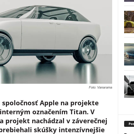
Foto: Vanarama
 spoločnosť Apple na projekte
interným označením Titan. V
a projekt nachádzal v záverečnej
Pos
prebiehali skúšky intenzívnejšie