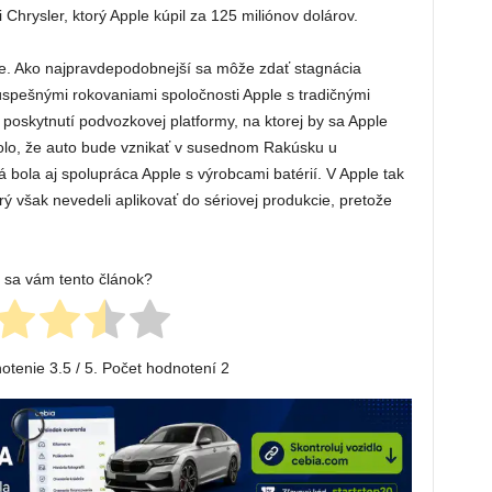
Chrysler, ktorý Apple kúpil za 125 miliónov dolárov.
e. Ako najpravdepodobnejší sa môže zdať stagnácia
úspešnými rokovaniami spoločnosti Apple s tradičnými
poskytnutí podvozkovej platformy, na ktorej by sa Apple
olo, že auto bude vznikať v susednom Rakúsku u
 bola aj spolupráca Apple s výrobcami batérií. V Apple tak
rý však nevedeli aplikovať do sériovej produkcie, pretože
l sa vám tento článok?
notenie
3.5
/ 5. Počet hodnotení
2