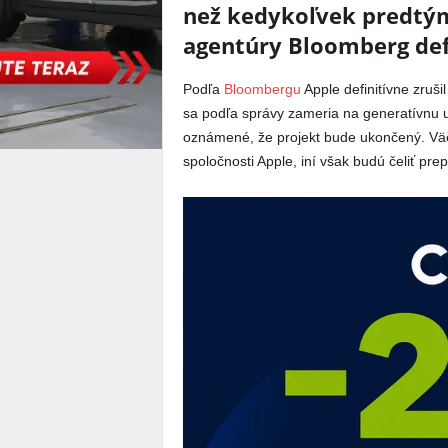
než kedykoľvek predtým
agentúry Bloomberg def
Podľa
Bloombergu
Apple definitívne zruši
sa podľa správy zameria na generatívnu 
oznámené, že projekt bude ukončený. Väč
spoločnosti Apple, iní však budú čeliť pre