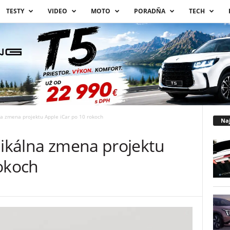
TESTY
VIDEO
MOTO
PORADŇA
TECH
na zmena projektu Apple iCar po 10 rokoch
Naj
dikálna zmena projektu
rokoch