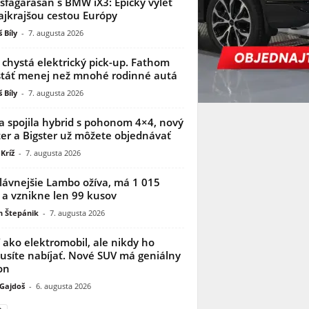
sfagarasan s BMW iX3: Epický výlet
ajkrajšou cestou Európy
 Bíly
-
7. augusta 2026
 chystá elektrický pick-up. Fathom
táť menej než mnohé rodinné autá
 Bíly
-
7. augusta 2026
a spojila hybrid s pohonom 4×4, nový
er a Bigster už môžete objednávať
Kríž
-
7. augusta 2026
lávnejšie Lambo ožíva, má 1 015
 a vznikne len 99 kusov
n Štepánik
-
7. augusta 2026
í ako elektromobil, ale nikdy ho
síte nabíjať. Nové SUV má geniálny
on
 Gajdoš
-
6. augusta 2026