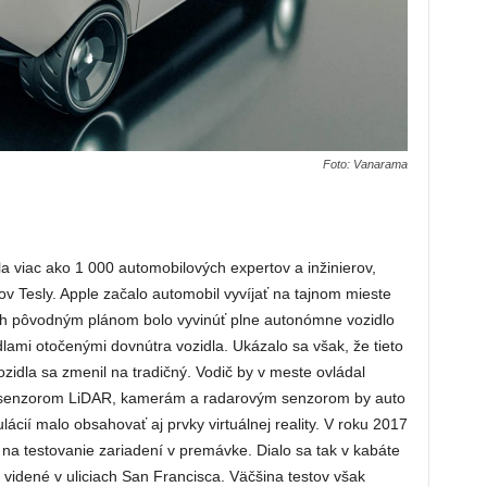
Foto: Vanarama
la viac ako 1 000 automobilových expertov a inžinierov,
 Tesly. Apple začalo automobil vyvíjať na tajnom mieste
Ich pôvodným plánom bolo vyvinúť plne autonómne vozidlo
lami otočenými dovnútra vozidla. Ukázalo sa však, že tieto
vozidla sa zmenil na tradičný. Vodič by v meste ovládal
a senzorom LiDAR, kamerám a radarovým senzorom by auto
ácií malo obsahovať aj prvky virtuálnej reality. V roku 2017
e na testovanie zariadení v premávke. Dialo sa tak v kabáte
li videné v uliciach San Francisca. Väčšina testov však