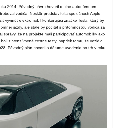
 roku 2014. Pôvodný návrh hovoril o plne autonómnom
treboval vodiča. Neskôr predstavitelia spoločnosti Apple
siť vyvinúť elektromobil konkurujúci značke Tesla, ktorý by
ómnej jazdy, ale stále by počítal s prítomnosťou vodiča za
aj správy, že na projekte mali participovať automobilky ako
oli zintenzívnené cestné testy, napriek tomu, že vozidlo
28. Pôvodný plán hovoril o dátume uvedenia na trh v roku