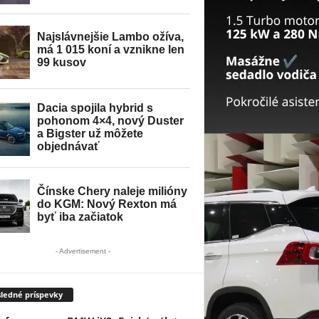
- Advertisement -
ledné príspevky