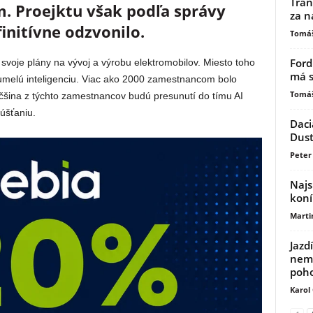
Tran
. Proejktu však podľa správy
za n
initívne odzvonilo.
Tomáš
Ford
l svoje plány na vývoj a výrobu elektromobilov. Miesto toho
má s
umelú inteligenciu. Viac ako 2000 zamestnancom bolo
Tomáš
šina z týchto zamestnancov budú presunutí do tímu AI
púšťaniu.
Daci
Dust
Peter 
Najs
koní
Marti
Jazd
nemu
poh
Karol