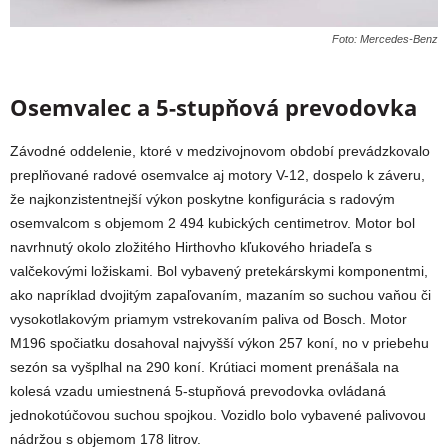
Foto: Mercedes-Benz
Osemvalec a 5-stupňová prevodovka
Závodné oddelenie, ktoré v medzivojnovom období prevádzkovalo
preplňované radové osemvalce aj motory V-12, dospelo k záveru,
že najkonzistentnejší výkon poskytne konfigurácia s radovým
osemvalcom s objemom 2 494 kubických centimetrov. Motor bol
navrhnutý okolo zložitého Hirthovho kľukového hriadeľa s
valčekovými ložiskami. Bol vybavený pretekárskymi komponentmi,
ako napríklad dvojitým zapaľovaním, mazaním so suchou vaňou či
vysokotlakovým priamym vstrekovaním paliva od Bosch. Motor
M196 spočiatku dosahoval najvyšší výkon 257 koní, no v priebehu
sezón sa vyšplhal na 290 koní. Krútiaci moment prenášala na
kolesá vzadu umiestnená 5-stupňová prevodovka ovládaná
jednokotúčovou suchou spojkou. Vozidlo bolo vybavené palivovou
nádržou s objemom 178 litrov.