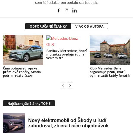
som šéfredaktorom portálu startstop.sk.
ODPORÚČANÉ ČLÁNKY
VIAC OD AUTORA
Panika v Mercedese, hrozí
mu zákaz predaja áut na
veľkom trhu
Čína potápa európske
Klub Mercedes-Benz
prémiové značky, Škoda
organizuje jazdu, ktorú
patrí medzi víťazov
by mal zažiť každý fanúšik
Najčítanejšie články TOP 5