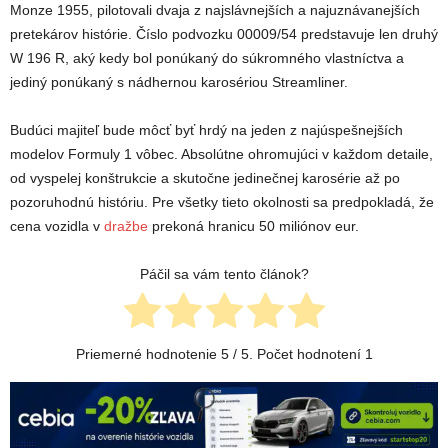
Monze 1955, pilotovali dvaja z najslávnejších a najuznávanejších
pretekárov histórie. Číslo podvozku 00009/54 predstavuje len druhý
W 196 R, aký kedy bol ponúkaný do súkromného vlastníctva a
jediný ponúkaný s nádhernou karosériou Streamliner.
Budúci majiteľ bude môcť byť hrdý na jeden z najúspešnejších
modelov Formuly 1 vôbec. Absolútne ohromujúci v každom detaile,
od vyspelej konštrukcie a skutočne jedinečnej karosérie až po
pozoruhodnú históriu. Pre všetky tieto okolnosti sa predpokladá, že
cena vozidla v
dražbe
prekoná hranicu 50 miliónov eur.
Páčil sa vám tento článok?
Priemerné hodnotenie
5
/ 5. Počet hodnotení
1