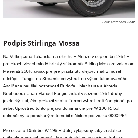
Foto: Mercedes-Benz
Podpis Stirlinga Mossa
Na Veľkej cene Talianska na okruhu v Monze v septembri 1954 v
pretekoch viedol mladý britský súkromník Stirling Moss za volantom
Maserati 250F, avšak pre pre prasknutú olejovú nádrž musel
odstúpiť. Fangio na Streamlineri vyhral, no výkon talentovaného
Angličana neušiel pozornosti Rudolfa Uhlenhauta a Alfreda
Neubauera. Juan Manuel Fangio získal v sezóne 1954 druhý
jazdecký titul, čím prekazil snahu Ferrari vyhrať tretí šampionát po
sebe. Uprostred tohto prejavu dominancie pre W 196 R, bol
dokončený tu ponúkaný automobil s číslom podvozku 00009/54.
Pre sezónu 1955 bol W 196 R ďalej vylepšený, aby zostal čo
najkonkurencieschopnejší. Motor dostal nové sacie potrubie a