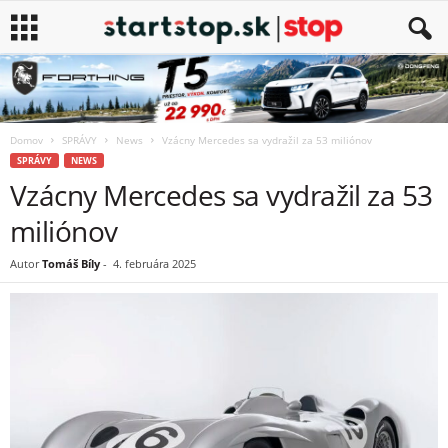
Domov
SPRÁVY
News
Vzácny Mercedes sa vydražil za 53 miliónov
SPRÁVY
NEWS
Vzácny Mercedes sa vydražil za 53
miliónov
Autor
Tomáš Bíly
-
4. februára 2025