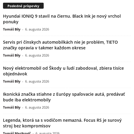
Posledné príspevky
Hyundai IONIQ 9 stavil na čiernu. Black Ink je nový vrchol
ponuky
Tomáš Bíly
-
6. augusta 2026
Servis pri čínskych automobilkách nie je problém, TIETO
značky opravia v takmer každom okrese
Tomáš Bíly
-
6. augusta 2026
Nový elektromobil od Škody u ľudí zabodoval, zbiera tisíce
objednávok
Tomáš Bíly
-
6. augusta 2026
Ikonická značka stiahne z Európy spaľovacie autá, predávať
bude iba elektromobily
Tomáš Bíly
-
6. augusta 2026
Legenda, ktorá sa s vodičom nemazná. Focus RS je surový
stroj bez kompromisov
Tomáš Marikovič
-
6. augusta 2026