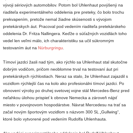
vývoji sériových automobilov. Potom bol Uhlenhaut povýšený na
riaditeľa experimentálneho oddelenia pre preteky, čo bolo trochu
prekvapením, pretože nemal žiadne skúsenosti s vývojom
pretekárskych áut. Pracoval pod vedením riaditeľa pretekárskeho
oddelenia Dr. Fritza Nallingera. Keďže o súťažných vozidlách toho
vedel len veľmi málo, ich charakteristiku sa učil súkromným
testovaním áut na
Nürburgringu
.
Tímoví jazdci žasli nad tým, ako rýchlo sa Uhlenhaut stal skutočne
dobrým vodičom, pričom neoblomne trval na testovaní áut pri
pretekárskych rýchlostiach. Neraz sa stalo, že Uhlenhaut zajazdil s
vozidlom rýchlejší čas na kolo ako profesionálni tímoví jazdci. Po
obnovení výroby po druhej svetovej vojne stál Mercedes-Benz pred
neľahkou úlohou prispieť k obnove Nemecka a zároveň nájsť
miesto v povojnovom hospodárstve. Návrat Mercedesu na trať sa
začal novým športovým vozidlom s názvom 300 SL „Gullwing“,
ktoré bolo vytvorené pod vedením Rudolfa Uhlenhauta.