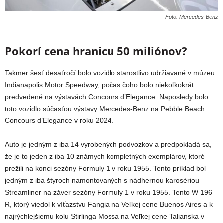
Foto: Mercedes-Benz
Pokorí cena hranicu 50 miliónov?
Takmer šesť desaťročí bolo vozidlo starostlivo udržiavané v múzeu
Indianapolis Motor Speedway, počas čoho bolo niekoľkokrát
predvedené na výstavách Concours d’Elegance. Naposledy bolo
toto vozidlo súčasťou výstavy Mercedes-Benz na Pebble Beach
Concours d’Elegance v roku 2024.
Auto je jedným z iba 14 vyrobených podvozkov a predpokladá sa,
že je to jeden z iba 10 známych kompletných exemplárov, ktoré
prežili na konci sezóny Formuly 1 v roku 1955. Tento príklad bol
jedným z iba štyroch namontovaných s nádhernou karosériou
Streamliner na záver sezóny Formuly 1 v roku 1955. Tento W 196
R, ktorý viedol k víťazstvu Fangia na Veľkej cene Buenos Aires a k
najrýchlejšiemu kolu Stirlinga Mossa na Veľkej cene Talianska v