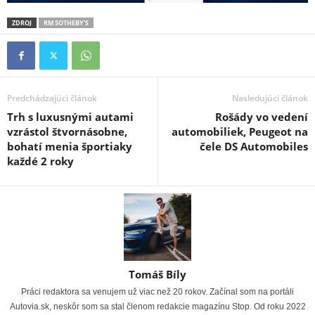
ZDROJ
RM SOTHEBY'S
Predchádzajúci článok
Nasledujúci článok
Trh s luxusnými autami
Rošády vo vedení
vzrástol štvornásobne,
automobiliek, Peugeot na
bohatí menia športiaky
čele DS Automobiles
každé 2 roky
Tomáš Bíly
Práci redaktora sa venujem už viac než 20 rokov. Začínal som na portáli
Autovia.sk, neskôr som sa stal členom redakcie magazínu Stop. Od roku 2022