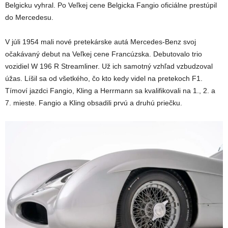
Belgicku vyhral. Po Veľkej cene Belgicka Fangio oficiálne prestúpil
do Mercedesu.
V júli 1954 mali nové pretekárske autá Mercedes-Benz svoj
očakávaný debut na Veľkej cene Francúzska. Debutovalo trio
vozidiel W 196 R Streamliner. Už ich samotný vzhľad vzbudzoval
úžas. Líšil sa od všetkého, čo kto kedy videl na pretekoch F1.
Tímoví jazdci Fangio, Kling a Herrmann sa kvalifikovali na 1., 2. a
7. mieste. Fangio a Kling obsadili prvú a druhú priečku.