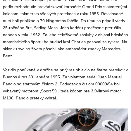
padlo rozhodnutie prevádzkovať karosérie Grand Prix s otvorenými
kolesami takmer vo všetkých pretekoch v roku 1955. Revidované
autá boli približne o 70 kilogramov ľahšie. Do tímu sa pripojil vtedy
25-ročného Brit, Stirling Moss. Jeho kariéru predčasne prerušila
nehoda v roku 1962. Za jeho celoživotné zásluhy v oblasti britského
motoristického športu ho budúci kráľ Charles pasoval za rytiera. Na
sklonku svojho života pôsobil ako ambasádor značky Mercedes-
Benz.
Vozidlo ponúkané v dražbe sa prvý raz objavilo na štarte pretekov v
Buenos Aires 30. januára 1955. Za volantom sedel Juan Manuel
Fangio so štartovým číslom 2. Podvozok s číslom 00009/54 bol
vybavený motorom „Sport 59“, teda kódom pre 3,0-litrový motor
M196. Fangio preteky vyhral.