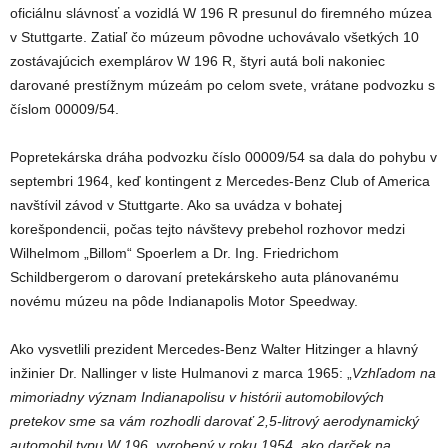
oficiálnu slávnosť a vozidlá W 196 R presunul do firemného múzea
v Stuttgarte. Zatiaľ čo múzeum pôvodne uchovávalo všetkých 10
zostávajúcich exemplárov W 196 R, štyri autá boli nakoniec
darované prestížnym múzeám po celom svete, vrátane podvozku s
číslom 00009/54.
Popretekárska dráha podvozku číslo 00009/54 sa dala do pohybu v
septembri 1964, keď kontingent z Mercedes-Benz Club of America
navštívil závod v Stuttgarte. Ako sa uvádza v bohatej
korešpondencii, počas tejto návštevy prebehol rozhovor medzi
Wilhelmom „Billom“ Spoerlem a Dr. Ing. Friedrichom
Schildbergerom o darovaní pretekárskeho auta plánovanému
novému múzeu na pôde Indianapolis Motor Speedway.
Ako vysvetlili prezident Mercedes-Benz Walter Hitzinger a hlavný
inžinier Dr. Nallinger v liste Hulmanovi z marca 1965: „
Vzhľadom na
mimoriadny význam Indianapolisu v histórii automobilových
pretekov sme sa vám rozhodli darovať 2,5-litrový aerodynamický
automobil typu W 196, vyrobený v roku 1954, ako darček na