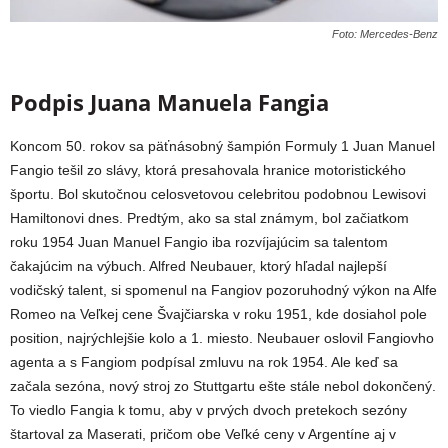
Foto: Mercedes-Benz
Podpis Juana Manuela Fangia
Koncom 50. rokov sa päťnásobný šampión Formuly 1 Juan Manuel
Fangio tešil zo slávy, ktorá presahovala hranice motoristického
športu. Bol skutočnou celosvetovou celebritou podobnou Lewisovi
Hamiltonovi dnes. Predtým, ako sa stal známym, bol začiatkom
roku 1954 Juan Manuel Fangio iba rozvíjajúcim sa talentom
čakajúcim na výbuch. Alfred Neubauer, ktorý hľadal najlepší
vodičský talent, si spomenul na Fangiov pozoruhodný výkon na Alfe
Romeo na Veľkej cene Švajčiarska v roku 1951, kde dosiahol pole
position, najrýchlejšie kolo a 1. miesto. Neubauer oslovil Fangiovho
agenta a s Fangiom podpísal zmluvu na rok 1954. Ale keď sa
začala sezóna, nový stroj zo Stuttgartu ešte stále nebol dokončený.
To viedlo Fangia k tomu, aby v prvých dvoch pretekoch sezóny
štartoval za Maserati, pričom obe Veľké ceny v Argentíne aj v