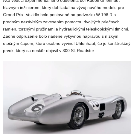
Ako vedúci experimentálneho oddelenia bol Rudolf Uhlenhaut
hlavným inžinierom, ktorý dohliadal na vývoj nového modelu pre
Grand Prix. Vozidlo bolo postavené na podvozku W 196 R s
predným nezávislým zavesením pomocou dvojitých priečnych
ramien, torznými pružinami a hydraulickými teleskopickými tlmičmi.
Zadné odpruženie bolo riadené výkyvnou nápravou s nízkym
otočným čapom, ktorú osobne vyvinul Uhlenhaut, čo je konštrukčný
prvok, ktorý sa neskôr objavil v 300 SL Roadster.