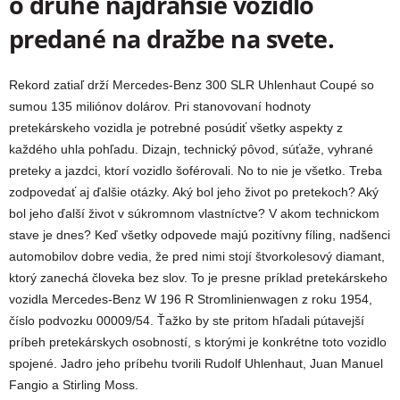
o druhé najdrahšie vozidlo
predané na dražbe na svete.
Rekord zatiaľ drží
Mercedes-Benz 300 SLR Uhlenhaut Coupé
so
sumou 135 miliónov dolárov. Pri stanovovaní hodnoty
pretekárskeho vozidla je potrebné posúdiť všetky aspekty z
každého uhla pohľadu. Dizajn, technický pôvod, súťaže, vyhrané
preteky a jazdci, ktorí vozidlo šoférovali. No to nie je všetko. Treba
zodpovedať aj ďalšie otázky. Aký bol jeho život po pretekoch? Aký
bol jeho ďalší život v súkromnom vlastníctve? V akom technickom
stave je dnes? Keď všetky odpovede majú pozitívny fíling, nadšenci
automobilov dobre vedia, že pred nimi stojí štvorkolesový diamant,
ktorý zanechá človeka bez slov. To je presne príklad pretekárskeho
vozidla Mercedes-Benz W 196 R Stromlinienwagen z roku 1954,
číslo podvozku 00009/54. Ťažko by ste pritom hľadali pútavejší
príbeh pretekárskych osobností, s ktorými je konkrétne toto vozidlo
spojené. Jadro jeho príbehu tvorili Rudolf Uhlenhaut, Juan Manuel
Fangio a Stirling Moss.